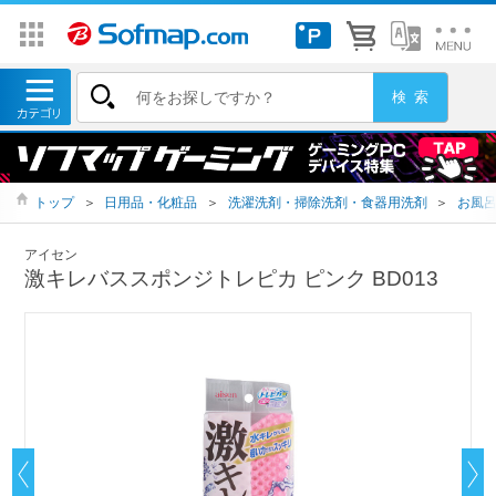
トップ
＞
日用品・化粧品
＞
洗濯洗剤・掃除洗剤・食器用洗剤
＞
お風
アイセン
激キレバススポンジトレピカ ピンク BD013