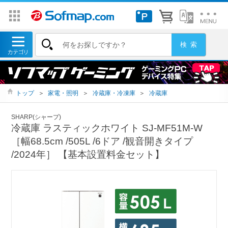
トップ
＞
家電・照明
＞
冷蔵庫・冷凍庫
＞
冷蔵庫
SHARP(シャープ)
冷蔵庫 ラスティックホワイト SJ-MF51M-W
［幅68.5cm /505L /6ドア /観音開きタイプ
/2024年］ 【基本設置料金セット】