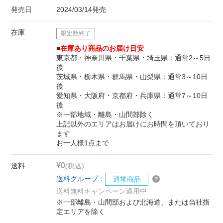
発売日
2024/03/14発売
在庫
限定数終了
■
在庫あり商品のお届け目安
東京都・神奈川県・千葉県・埼玉県：通常2～5日
後
茨城県・栃木県・群馬県・山梨県：通常3～10日
後
愛知県・大阪府・京都府・兵庫県：通常7～10日
後
※一部地域・離島・山間部除く
上記以外のエリアはお届けにお時間を頂いており
ます
お一人様1点まで
¥0
送料
(税込)
送料グループ：
通常商品
送料無料キャンペーン適用中
※一部離島・山間部および北海道、または当社指
定エリアを除く