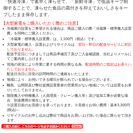
「快速冷凍」で素早く凍らせて、「新鮮冷凍」で低温キープ制
御することで、凍らせた食品の霜付きを抑えておいしさをキー
プしたまま保存します。
【大型家電をご購入いただく際のご注意】
冷蔵庫の設置をご希望される場合は、商品ご購入の際「冷蔵庫・標準搬入設置
費」を同時にご購入ください。
「冷蔵庫・標準搬入設置費」は、1,100円（税込）です。
大型家電の搬入・設置およびリサイクルは、
翌日・即日の配送サービスに対応
しておりません。
配送予定日につきましては商品準備完了及びご入金確認後、当社よりメールに
てご案内差し上げます。
現地の状況により作業に要する時間が異なる為、
配送時間のご指定はお承りい
たしておりません。
配送日当日に目安の訪問時間のご連絡をいたします。
地域により、お伺いできる曜日が限られている場合がございます。
離島、山間部及び弊社提携設置業者の営業所がない地域については設置をお承
りいたしておりません。
階段搬入や特種搬入（人員増員・クレーン搬入等）及び追加工事が必要な場
合、別途費用が発生します。
※設置日前のお見積りを承っております。※見積りお伺い費用：基本3,300円
(税込)～
リサイクルのお申し込みは弊社で商品をお買い上げ頂いた場合に限らせて頂き
ます。