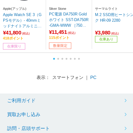
Apple(アップル)
Silver Stone
サーマルライト
PC電源 DA750R Gold
Apple Watch SE 3（G
M.2 SSD用ヒートシ
ホワイト SST-DA750R
PSモデル）- 40mmミ
ク HR-09 2280
-GMA-WWW ［750W /
ッドナイトアルミニウ
ATX /Gold］ 【sof00
¥11,451
ムケースとミッドナイ
¥41,800
¥3,980
(税込)
(税込)
(税込)
1】
トスポーツバンド - M/
115ポイント
418ポイント
在庫あり
L MEHC4J/A
数量限定
在庫限り
表示： スマートフォン ｜
PC
ご利用ガイド
買取お申し込み
訪問・店頭サポート