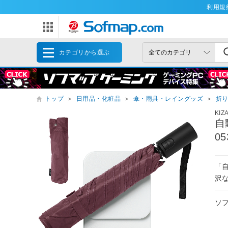
利用規
カテゴリから選ぶ
トップ
＞
日用品・化粧品
＞
傘・雨具・レイングッズ
＞
折
KIZ
自
05
「
沢
ソ