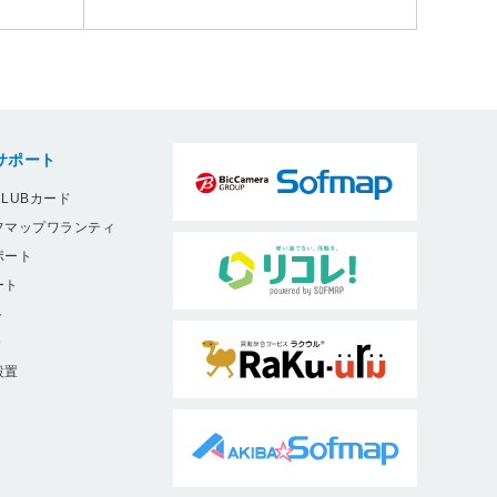
サポート
LUBカード
フマップワランティ
ポート
ート
ト
9
設置