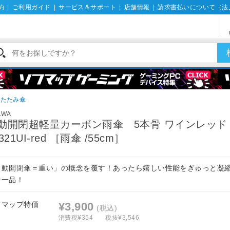
約
|
ご利用ガイド
|
サービス＆サポート
|
店舗情報
|
請求書払いについて（法
りたたみ傘
AWA
動開閉超軽量カーボン雨傘 5本骨 ワインレッド A
321UI-red ［雨傘 /55cm］
自動開閉傘＝重い」の概念を覆す！あったら嬉しい性能をぎゅっと凝
な一品！
フマップ特価
¥3,900
(税込)
消費税¥354
税抜¥3,546