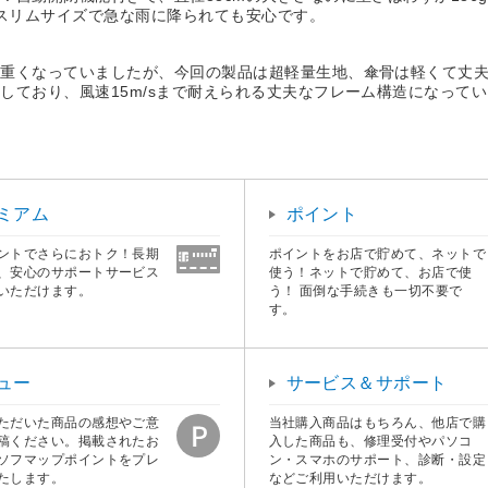
るスリムサイズで急な雨に降られても安心です。
と重くなっていましたが、今回の製品は超軽量生地、傘骨は軽くて丈
しており、風速15m/sまで耐えられる丈夫なフレーム構造になって
ミアム
ポイント
ントでさらにおトク！長期
ポイントをお店で貯めて、ネットで
、安心のサポートサービス
使う！ネットで貯めて、お店で使
いただけます。
う！ 面倒な手続きも一切不要で
す。
ュー
サービス＆サポート
ただいた商品の感想やご意
当社購入商品はもちろん、他店で購
稿ください。掲載されたお
入した商品も、修理受付やパソコ
ソフマップポイントをプレ
ン・スマホのサポート、診断・設定
たします。
などご利用いただけます。