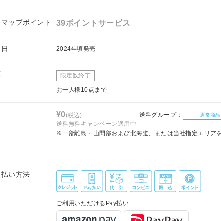
フマップポイント
39ポイントサービス
売日
2024年頃発売
庫
限定数終了
お一人様10点まで
料
¥0
送料グループ：
(税込)
通常商品
送料無料キャンペーン適用中
※一部離島・山間部および北海道、または当社指定エリア
支払い方法
ご利用いただけるPay払い