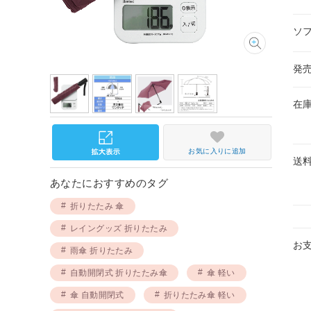
ソ
発
在
お気に入りに追加
送
あなたにおすすめのタグ
折りたたみ 傘
レイングッズ 折りたたみ
お
雨傘 折りたたみ
自動開閉式 折りたたみ傘
傘 軽い
傘 自動開閉式
折りたたみ傘 軽い