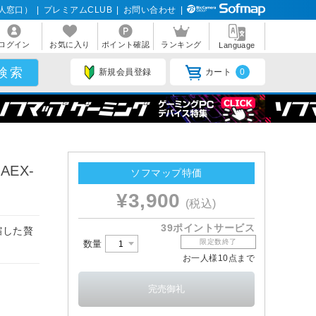
人窓口）
|
プレミアムCLUB
|
お問い合わせ
|
ログイン
お気に入り
ポイント確認
ランキング
Language
新規会員登録
カート
0
EX-
ソフマップ特価
¥3,900
(税込)
39ポイントサービス
縮した贅
限定数終了
数量
お一人様10点まで