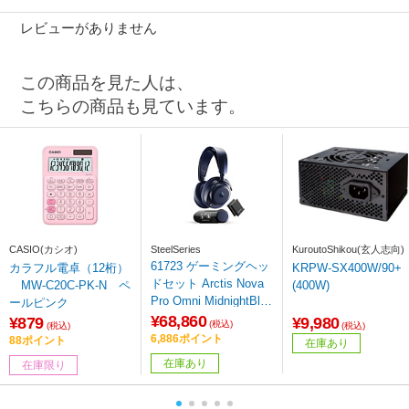
レビューがありません
この商品を見た人は、
こちらの商品も見ています。
CASIO(カシオ)
SteelSeries
KuroutoShikou(玄人志向)
61723 ゲーミングヘッ
カラフル電卓（12桁）
KRPW-SX400W/90+
ドセット Arctis Nova
MW-C20C-PK-N ペ
(400W)
Pro Omni MidnightBlue
ールピンク
［ワイヤレス（Blueto
¥68,860
¥879
¥9,980
(税込)
(税込)
(税込)
oth＋USB-C） /両耳 /
6,886ポイント
88ポイント
在庫あり
ヘッドバンドタイプ］
在庫あり
在庫限り