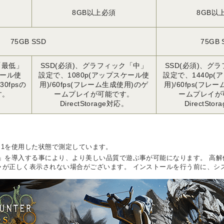
8GB以上必須
8GB以
75GB SSD
75GB 
「最低」
SSD(必須)、グラフィック「中」
SSD(必須)、グ
ケール使
設定で、1080p(アップスケール使
設定で、1440p
0fpsの
用)/60fps(フレーム生成使用)のゲ
用)/60fps(フレ
す。
ームプレイが可能です。
ームプレイが
。
DirectStorage対応。
DirectSto
。
 3.1を使用した状態で測定しています。
」を導入する事により、より美しい品質で遊ぶ事が可能になります。 高解像
チャが正しく表示されない場合がございます。 インストールを行う前に、