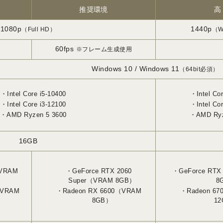
推奨環境
高
1080p
1440p
（Full HD）
（W
60fps
※フレーム生成使用
Windows 10 / Windows 11
（64bit必須）
Intel Core i5-10400
Intel Co
Intel Core i3-12100
Intel Co
AMD Ryzen 5 3600
AMD Ryz
16GB
（VRAM
GeForce RTX 2060
GeForce RTX
Super（VRAM 8GB）
8
（VRAM
Radeon RX 6600（VRAM
Radeon 6
8GB）
1