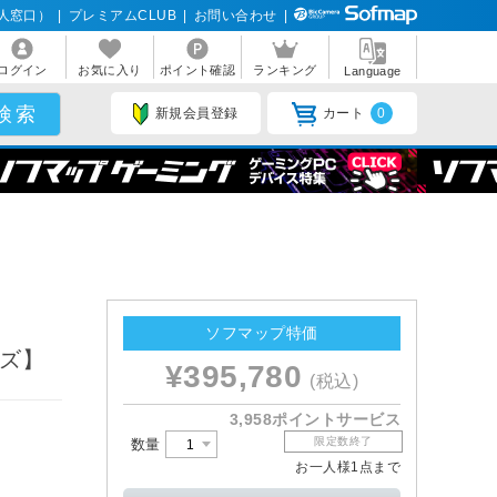
人窓口）
|
プレミアムCLUB
|
お問い合わせ
|
ログイン
お気に入り
ポイント確認
ランキング
Language
新規会員登録
カート
0
ソフマップ特価
ーズ】
¥395,780
(税込)
3,958ポイントサービス
限定数終了
数量
お一人様1点まで