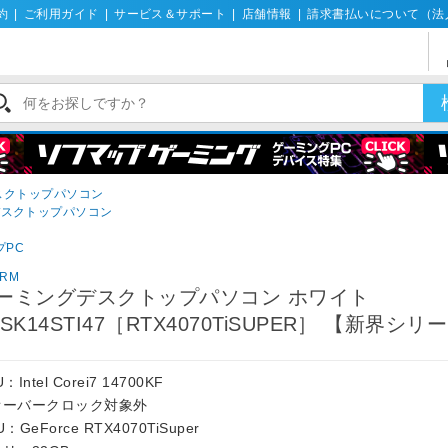
約
|
ご利用ガイド
|
サービス＆サポート
|
店舗情報
|
請求書払いについて（法
デスクトップパソコン
デスクトップパソコン
プPC
ORM
ーミングデスクトップパソコン ホワイト
ZSK14STI47［RTX4070TiSUPER］ 【新界シリ
：Intel Corei7 14700KF
オーバークロック対象外
U：GeForce RTX4070TiSuper