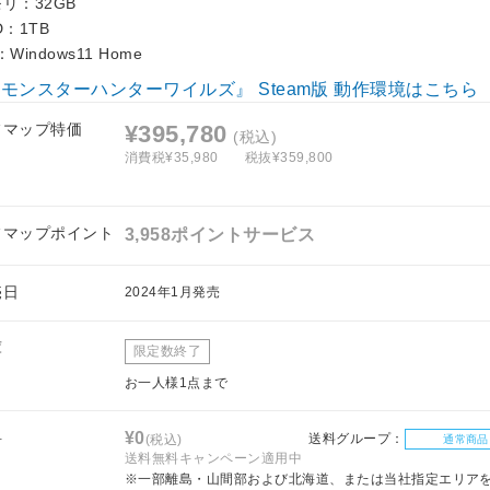
リ：32GB
D：1TB
：Windows11 Home
モンスターハンターワイルズ』 Steam版 動作環境はこちら
フマップ特価
¥395,780
(税込)
消費税¥35,980
税抜¥359,800
フマップポイント
3,958ポイントサービス
売日
2024年1月発売
庫
限定数終了
お一人様1点まで
料
¥0
送料グループ：
(税込)
通常商品
送料無料キャンペーン適用中
※一部離島・山間部および北海道、または当社指定エリア