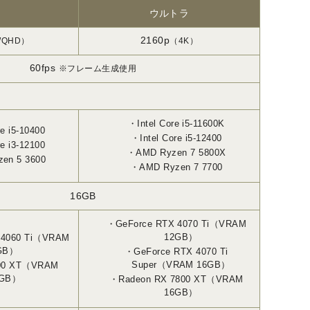
ウルトラ
2160p
QHD）
（4K）
60fps
※フレーム生成使用
Intel Core i5-11600K
re i5-10400
Intel Core i5-12400
re i3-12100
AMD Ryzen 7 5800X
en 5 3600
AMD Ryzen 7 7700
16GB
GeForce RTX 4070 Ti（VRAM
12GB）
 4060 Ti（VRAM
GB）
GeForce RTX 4070 Ti
Super（VRAM 16GB）
700 XT（VRAM
2GB）
Radeon RX 7800 XT（VRAM
16GB）