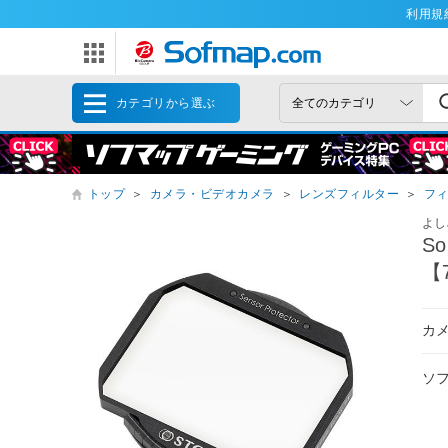
利用規
カテゴリから選ぶ
トップ
＞
カメラ・ビデオカメラ
＞
レンズフィルター
＞
フ
よし
S
【
カ
ソ