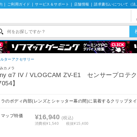
約
|
ご利用ガイド
|
サービス＆サポート
|
店舗情報
|
請求書払いについて（法
ィルターアクセサリー
みカメラ
ony α7 IV / VLOGCAM ZV-E1 センサープロテ
7054】
メラのボディ内部(レンズとシャッター幕の間)に装着するクリップタ
フマップ特価
¥16,940
(税込)
消費税¥1,540
税抜¥15,400