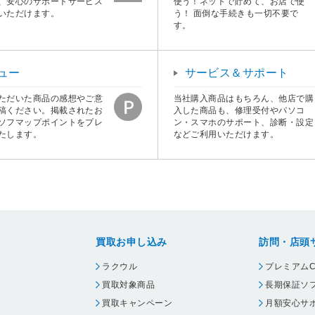
、安心のサポートサービス
使う！ネットで貯めて、お店で使
いただけます。
う！ 面倒な手続きも一切不要で
す。
ュー
サービス＆サポート
ただいた商品の感想やご意
当社購入商品はもちろん、他店で購
稿ください。掲載されたお
入した商品も、修理受付やパソコ
ソフマップポイントをプレ
ン・スマホのサポート、診断・設定
たします。
などご利用いただけます。
買取お申し込み
訪問・店頭
ラクウル
プレミアムC
買取対象商品
長期保証ソ
買取キャンペーン
月額安心サ