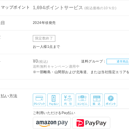
フマップポイント
1,694ポイントサービス
(税込価格の10％分)
売日
2024年頃発売
庫
限定数終了
お一人様1点まで
料
¥0
送料グループ：
(税込)
通常商品
送料無料キャンペーン適用中
※一部離島・山間部および北海道、または当社指定エリア
支払い方法
ご利用いただけるPay払い