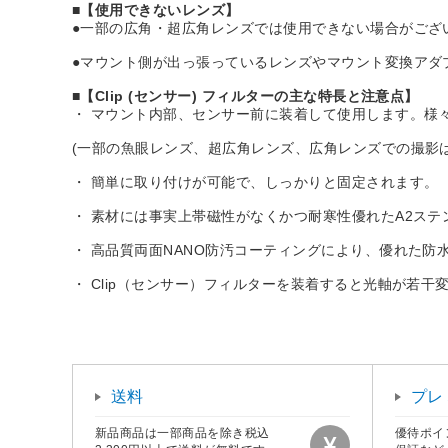
■【使用できないレンズ】
●一部の広角・超広角レンズでは使用できない場合がござ
●マウント側が出っ張っているレンズやマウント変換アダ
■【Clip (センサー) フィルターの主な特長と注意点】
・ マウント内部、センサー前に装着して使用します。様
(一部の魚眼レンズ、超広角レンズ、広角レンズでの撮影
・ 簡単に取り付けが可能で、しっかりと固定されます。
・ 素材には事実上帯磁性がなくかつ耐寒性優れたA2ステ
・ 高品質両面NANO防汚コーティングにより、優れた防
・ Clip（センサー）フィルターを装着すると光軸が若
送料
プレ
新品商品は一部商品を除き税込
優待ポイ