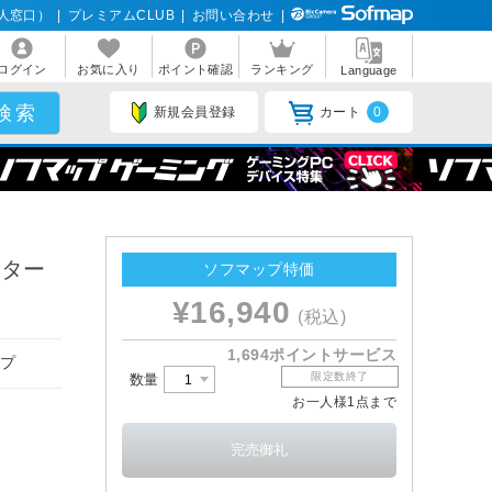
人窓口）
|
プレミアムCLUB
|
お問い合わせ
|
ログイン
お気に入り
ポイント確認
ランキング
Language
新規会員登録
カート
0
クター
ソフマップ特価
¥16,940
(税込)
1,694ポイントサービス
イプ
限定数終了
数量
お一人様1点まで