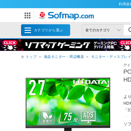
利用規
カテゴリから選ぶ
トップ
＞
液晶モニター・周辺機器
＞
モニター・ディスプレ
アイ
P
HD
よ
H
「
ソ