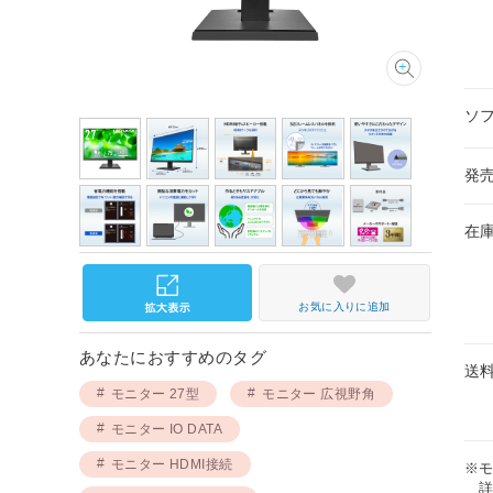
ソ
発
在
お気に入りに追加
あなたにおすすめのタグ
送
モニター 27型
モニター 広視野角
モニター IO DATA
モニター HDMI接続
※
詳