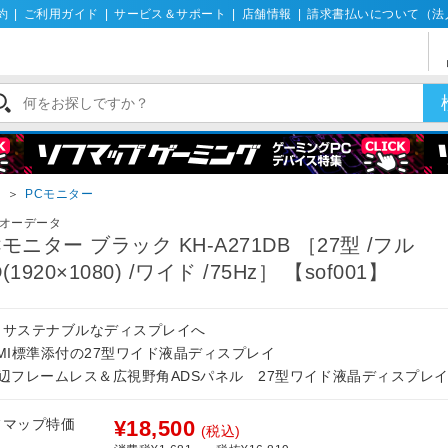
約
|
ご利用ガイド
|
サービス＆サポート
|
店舗情報
|
請求書払いについて（法
イ
＞
PCモニター
オーデータ
Cモニター ブラック KH-A271DB ［27型 /フル
(1920×1080) /ワイド /75Hz］ 【sof001】
りサステナブルなディスプレイへ
DMI標準添付の27型ワイド液晶ディスプレイ
3辺フレームレス＆広視野角ADSパネル 27型ワイド液晶ディスプレ
フマップ特価
¥18,500
(税込)