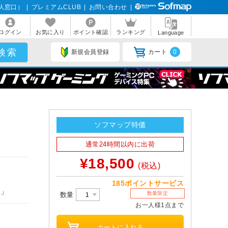
人窓口）
|
プレミアムCLUB
|
お問い合わせ
|
ログイン
お気に入り
ポイント確認
ランキング
Language
新規会員登録
カート
0
ソフマップ特価
通常24時間以内に出荷
¥18,500
(税込)
185ポイントサービス
イ」
数量限定
数量
お一人様1点まで