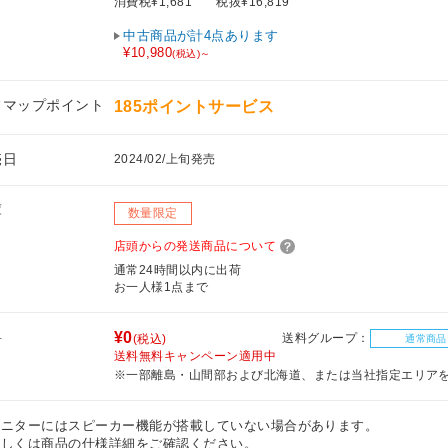
消費税¥1,681
税抜¥16,819
中古商品が計4点あります
¥10,980
(税込)～
フマップポイント
185ポイントサービス
売日
2024/02/上旬発売
庫
数量限定
店頭からの発送商品について
通常24時間以内に出荷
お一人様1点まで
料
¥0
送料グループ：
(税込)
通常商品
送料無料キャンペーン適用中
※一部離島・山間部および北海道、または当社指定エリア
モニターにはスピーカー機能が搭載していない場合があります。
しくは商品の仕様詳細をご確認ください。