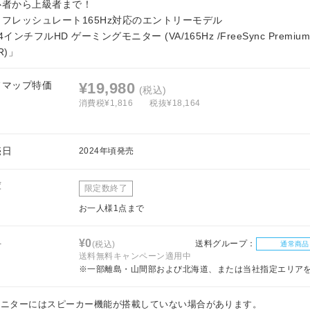
心者から上級者まで！
リフレッシュレート165Hz対応のエントリーモデル
4インチフルHD ゲーミングモニター (VA/165Hz /FreeSync Premium/
R)」
フマップ特価
¥19,980
(税込)
消費税¥1,816
税抜¥18,164
売日
2024年頃発売
庫
限定数終了
お一人様1点まで
料
¥0
送料グループ：
(税込)
通常商品
送料無料キャンペーン適用中
※一部離島・山間部および北海道、または当社指定エリア
モニターにはスピーカー機能が搭載していない場合があります。