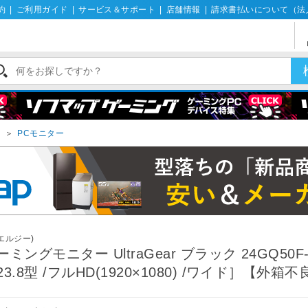
約
|
ご利用ガイド
|
サービス＆サポート
|
店舗情報
|
請求書払いについて（法
イ
＞
PCモニター
(エルジー)
ーミングモニター UltraGear ブラック 24GQ50F
23.8型 /フルHD(1920×1080) /ワイド］【外箱