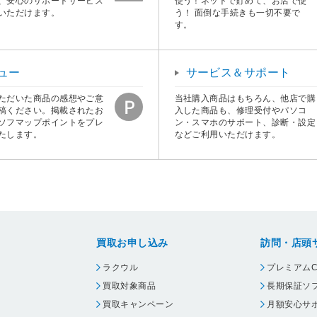
、安心のサポートサービス
使う！ネットで貯めて、お店で使
いただけます。
う！ 面倒な手続きも一切不要で
す。
ュー
サービス＆サポート
ただいた商品の感想やご意
当社購入商品はもちろん、他店で購
稿ください。掲載されたお
入した商品も、修理受付やパソコ
ソフマップポイントをプレ
ン・スマホのサポート、診断・設定
たします。
などご利用いただけます。
買取お申し込み
訪問・店頭
ラクウル
プレミアムC
買取対象商品
長期保証ソ
買取キャンペーン
月額安心サ