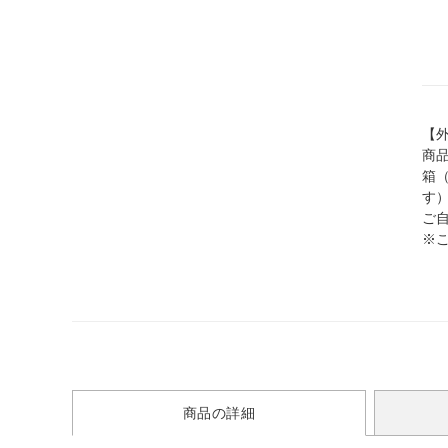
【
商
箱
す
ご
※
商品の詳細