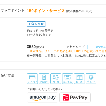
フマップポイント
150ポイントサービス
(税込価格の10％分)
庫
お取り寄せ
約１ヶ月で出荷予定
お一人様10点まで
料
¥550
送料グループ：
(税込)
通常商品
「通常商品」グループの商品を¥3,300以上のお買い物で無
※一部離島・山間部および北海道、または当社指定エリア
支払い方法
ご利用いただけるPay払い