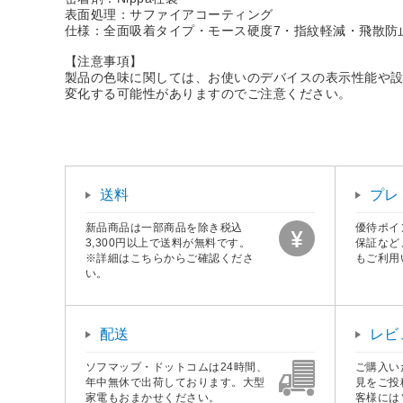
表面処理：サファイアコーティング
仕様：全面吸着タイプ・モース硬度7・指紋軽減・飛散防
【注意事項】
製品の色味に関しては、お使いのデバイスの表示性能や
変化する可能性がありますのでご注意ください。
送料
プレ
新品商品は一部商品を除き税込
優待ポイ
3,300円以上で送料が無料です。
保証など
※詳細はこちらからご確認くださ
もご利用
い。
配送
レビ
ソフマップ・ドットコムは24時間、
ご購入い
年中無休で出荷しております。大型
見をご投
家電もおまかせください。
客様には