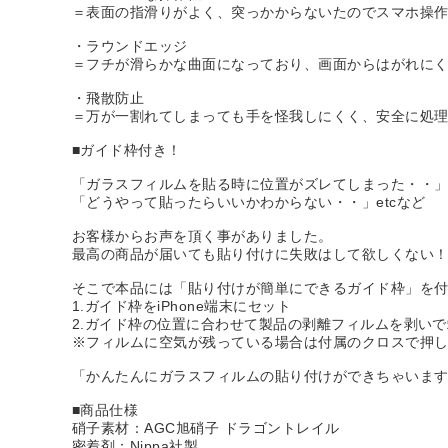
＝表面の指滑りがよく、突っかからないたのでスマホ操
・ラウンドエッジ
＝フチが滑らかな曲面になっており、画面からはがれに
・飛散防止
＝万が一割れてしまっても手を怪我しにくく、安全に処
■ガイド枠付き！
「ガラスフィルムを貼る時に位置がズレてしまった・・
「どうやって貼ったらいいかわからない・・」etcなど
お客様からお声を頂く事がありました。
最高の商品が届いても貼り付けに失敗はして欲しくない
そこで本品には「貼り付けが簡単にできるガイド枠」を
1.ガイド枠をiPhone端末にセット
2.ガイド枠の位置に合わせて製品の剥離フィルムを剥い
※フィルムに空気が残っている場合は付属のクロスで押
「かんたんにガラスフィルムの貼り付けができちゃいま
■商品仕様
硝子素材：AGC旭硝子 ドラゴントレイル
密着剤：Nippa社製