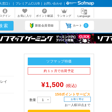
人窓口）
|
プレミアムCLUB
|
お問い合わせ
|
ログイン
お気に入り
ポイント確認
ランキング
Language
新規会員登録
カート
0
ソフマップ特価
約１ヶ月で出荷予定
トレイ
¥1,500
(税込)
150ポイントサービス
お取り寄せ
数量
お一人様10点まで