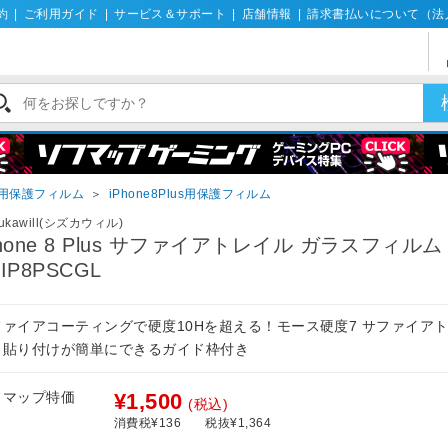
約
|
ご利用ガイド
|
サービス＆サポート
|
店舗情報
|
請求書払いについて（法
ne用保護フィルム
＞
iPhone8Plus用保護フィルム
zukawill(シズカウィル)
Phone 8 Plus サファイアトレイル ガラスフィルム
IP8PSCGL
ファイアコーティングで硬度10Hを超える！モース硬度7 サファイア
！貼り付けが簡単にできるガイド枠付き
フマップ特価
¥1,500
(税込)
消費税¥136
税抜¥1,364