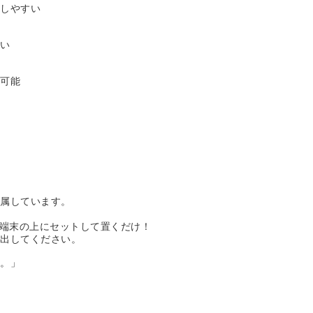
作しやすい
くい
理可能
」
！
付属しています。
で端末の上にセットして置くだけ！
し出してください。
す。」