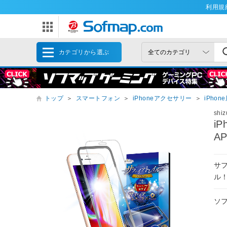
利用規
カテゴリから選ぶ
トップ
＞
スマートフォン
＞
iPhoneアクセサリー
＞
iPho
shi
i
AP
サ
ル
ソ