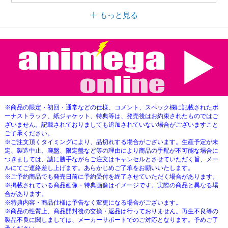
もっと見る
※商品の限定・初回・通常などの仕様、コメント、スペック欄に記載されたボ
ーナストラック、紙ジャケット、特典等は、発売後はお約束されたものではご
ざいません。記載されておりましても追加されていない場合がございますこと
ご了承ください。
※ご注文頂くタイミングにより、品切れする場合がございます。生産予定が未
定、製造中止、廃盤、限定盤など等の理由により商品の手配が不可能な場合に
つきましては、誠に勝手ながらご注文はキャンセルとさせていただく旨、メー
ルにてご連絡差し上げます。あらかじめご了承をお願いいたします。
※ご予約商品でも発売日前に予約受付を終了させていただく場合があります。
※掲載されている商品画像・特典画像はイメージです。実際の商品と異なる場
合があります。
※特典内容・商品仕様は予告なく変更になる場合がございます。
※商品の性質上、商品開封後の交換・返品は行っておりません。再生不良等の
製品不良に関しましては、メーカーサポートでのご対応となります。予めご了