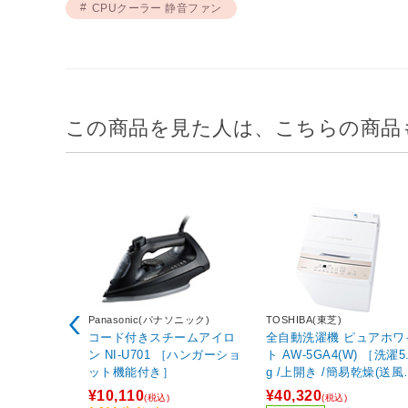
CPUクーラー 静音ファン
この商品を見た人は、こちらの商品
Panasonic(パナソニック)
TOSHIBA(東芝)
コード付きスチームアイロ
全自動洗濯機 ピュアホワイ
ン NI-U701 ［ハンガーショ
ト AW-5GA4(W) ［洗濯5.
ット機能付き］
g /上開き /簡易乾燥(送風
能)］
¥10,110
¥40,320
(税込)
(税込)