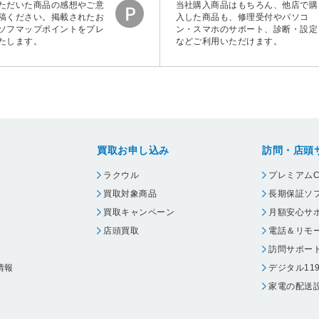
ただいた商品の感想やご意
当社購入商品はもちろん、他店で購
稿ください。掲載されたお
入した商品も、修理受付やパソコ
ソフマップポイントをプレ
ン・スマホのサポート、診断・設定
たします。
などご利用いただけます。
買取お申し込み
訪問・店頭
ラクウル
プレミアムC
買取対象商品
長期保証ソ
買取キャンペーン
月額安心サ
店頭買取
電話＆リモ
訪問サポー
情報
デジタル11
家電の配送