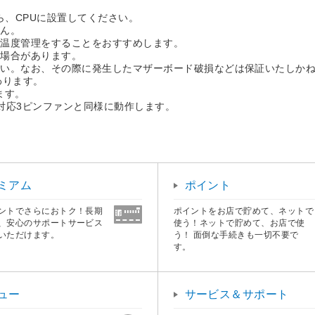
から、CPUに設置してください。
せん。
の温度管理をすることをおすすめします。
い場合があります。
さい。なお、その際に発生したマザーボード破損などは保証いたしか
わります。
ます。
対応3ピンファンと同様に動作します。
ミアム
ポイント
ントでさらにおトク！長期
ポイントをお店で貯めて、ネットで
、安心のサポートサービス
使う！ネットで貯めて、お店で使
いただけます。
う！ 面倒な手続きも一切不要で
す。
ュー
サービス＆サポート