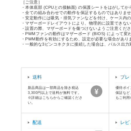
［ご注意］
・本体底部 (CPUとの接触面) の保護シートをはがして
・全ての組み合わせでの動作を保証するものではありま
・安定動作には吸気・排気ファンなどを付け、ケース内
・マザーボードレイアウトにより、物理的に設置できな
・設置の際、マザーボードを傷つけないようご注意くだ
・PWMファンの動作はマザーボード (BIOS) によって変
・PWM動作を有効にするため、設定が必要な場合があり
・一般的な3ピンコネクタに接続した場合は、パルス出力
送料
プレ
新品商品は一部商品を除き税込
優待ポイ
3,300円以上で送料が無料です。
保証など
※詳細はこちらからご確認くださ
もご利用
い。
配送
レビ