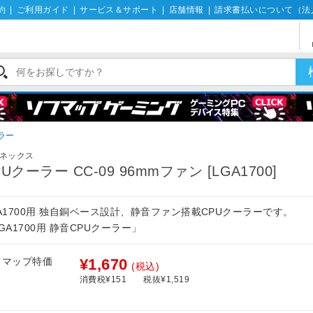
約
|
ご利用ガイド
|
サービス＆サポート
|
店舗情報
|
請求書払いについて（法
ラー
ネックス
PUクーラー CC-09 96mmファン [LGA1700]
A1700用 独自銅ベース設計、静音ファン搭載CPUクーラーです。
GA1700用 静音CPUクーラー」
フマップ特価
¥1,670
(税込)
消費税¥151
税抜¥1,519