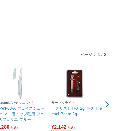
ページ：
1
/
2
NZXT
nasonic(パナソニック)
サーマルライト
PCケース [AT
S-WF63-A フェイスシェー
〔グリス〕TFX 2g TFX The
/ Mini-ITX] H6 RGB+ (2026)
ー マユ用・ウブ毛用 フェ
rmal Paste 2g
ホワイト ホワイト CC-H62F
スフェリエ ブルー
W-P1
¥34,680
,280
¥2,142
(税
(税込)
(税込)