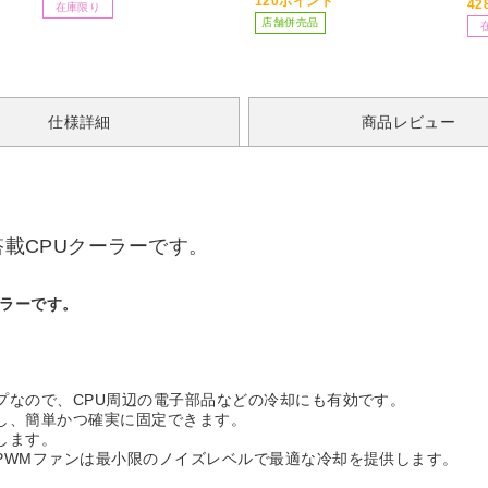
120ポイント
4
在庫限り
店舗併売品
仕様詳細
商品レビュー
搭載CPUクーラーです。
ーラーです。
プなので、CPU周辺の電子部品などの冷却にも有効です。
し、簡単かつ確実に固定できます。
します。
PWMファンは最小限のノイズレベルで最適な冷却を提供します。