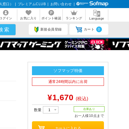
人窓口）
|
プレミアムCLUB
|
お問い合わせ
|
ログイン
お気に入り
ポイント確認
ランキング
Language
新規会員登録
カート
0
ソフマップ特価
通常24時間以内に出荷
¥1,670
(税込)
在庫あり
数量
お一人様10点まで