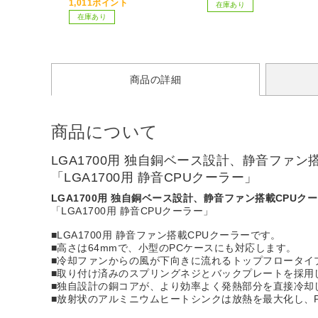
1,011ポイント
在庫あり
在庫あり
商品の詳細
商品について
LGA1700用 独自銅ベース設計、静音ファン
「LGA1700用 静音CPUクーラー」
LGA1700用 独自銅ベース設計、静音ファン搭載CPUク
「LGA1700用 静音CPUクーラー」
■LGA1700用 静音ファン搭載CPUクーラーです。
■高さは64mmで、小型のPCケースにも対応します。
■冷却ファンからの風が下向きに流れるトップフロータイ
■取り付け済みのスプリングネジとバックプレートを採用
■独自設計の銅コアが、より効率よく発熱部分を直接冷却
■放射状のアルミニウムヒートシンクは放熱を最大化し、