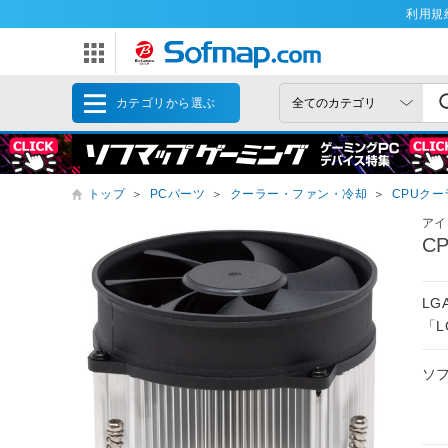
利用規
カテゴリから選ぶ
トップ
＞
PCパーツ
＞
クーラー・ファン・冷却
＞
CPUクー
アイ
C
LG
「L
ソ