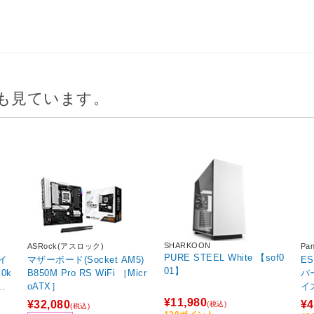
も見ています。
SHARKOON
ASRock(アスロック)
Pa
PURE STEEL White 【sof0
マザーボード(Socket AM5)
E
01】
0k
B850M Pro RS WiFi ［Micr
バ
機
oATX］
イ
¥11,980
¥32,080
¥4
(税込)
(税込)