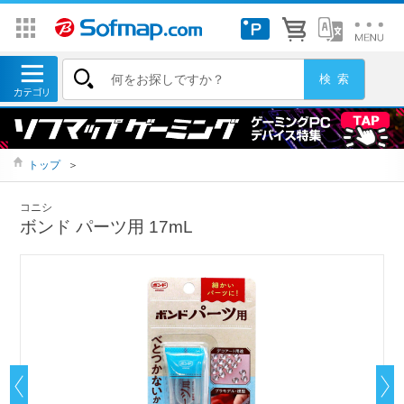
トップ
＞
コニシ
ボンド パーツ用 17mL