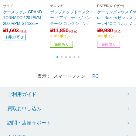
サイズ
デロンギ
RAZER(レイザー)
ケースファン GRAND
ポップアップトースタ
ゲーミングマウス Co
TORNADO 120 PWM
ー 「アイコナ・ヴィン
ra「Razer×ゼンレス
2000RPM GT1225FD2
テージ コレクション」
ーンゼロコラボ」 Zen
0-P [120mm /2000RP
（4～10枚切・2枚）
ess Zone Zero Edition
¥1,603
¥11,850
¥9,980
(税込)
(税込)
(税込)
M]
CTOV2003J-BG ドル
RZ01-04650500-R3M
1,185ポイント
100ポイント
お取り寄せ
チェベージュ
［光学式 /有線 /6ボタ
在庫あり
在庫限り
ン /USB］
表示： スマートフォン ｜
PC
ご利用ガイド
買取お申し込み
訪問・店頭サポート