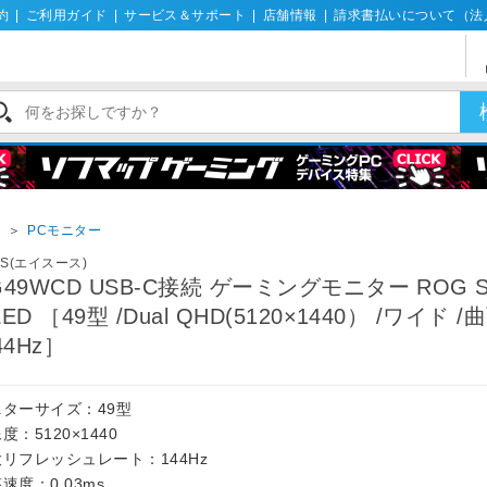
約
|
ご利用ガイド
|
サービス＆サポート
|
店舗情報
|
請求書払いについて（法
イ
＞
PCモニター
US(エイスース)
G49WCD USB-C接続 ゲーミングモニター ROG Sw
ED ［49型 /Dual QHD(5120×1440） /ワイド 
44Hz］
ニターサイズ：49型
度：5120×1440
リフレッシュレート：144Hz
速度：0.03ms