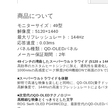
商品について
モニターサイズ：49型
解像度：5120×1440
最大リフレッシュレート：144Hz
応答速度：0.03ms
パネル種類：QD-OLEDパネル
メーカー保証期間 ：2年
49インチの湾曲したスーパーウルトラワイド (5120 x 1
高効率のカスタムヒートシンクに加え、通気性を最適化
1000nitsの高感度ピーク輝度(HDR機能ONで画面の3％で
■スーパーウルトラワイドを体験
鮮明で高速な映像を楽しむと同時に、QD-OLED(量子ドット有機E
高解像度で、144Hzの高速リフレッシュレートによるバ
■次世代のQD-OLEDテクノロジー
高精細な映像とくっきりとした文字
ROG Swift OLED PG49WCDは、最新世代の