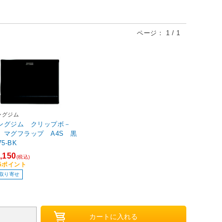
ページ：
1
/
1
ングジム
ングジム クリップボ－
 マグフラップ A4S 黒
75-BK
,150
(税込)
15ポイント
取り寄せ