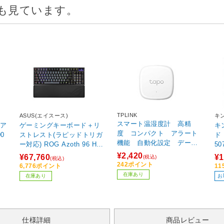
も見ています。
TPLINK
ASUS(エイスース)
キ
スマート温湿度計 高精
ーア
ゲーミングキーボード＋リ
キ
度 コンパクト アラート
ストレスト(ラピッドトリガ
ド
機能 自動化設定 データ
ー対応) ROG Azoth 96 HE
50
記録 1年保証 TapoT310JP
Lite(英語配列) ブラック RO
¥2,420
¥67,760
¥1
(税込)
(税込)
G/AZOTH/96/HFX2/BK
242ポイント
6,776ポイント
1
［有線・ワイヤレス /英語配
在庫あり
在庫あり
お
列 /磁気スイッチ］
仕様詳細
商品レビュー