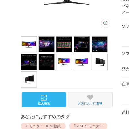
パネ
メ
ソ
ソ
発
在
お気に入りに追加
送
あなたにおすすめのタグ
モニター HDMI接続
ASUS モニター