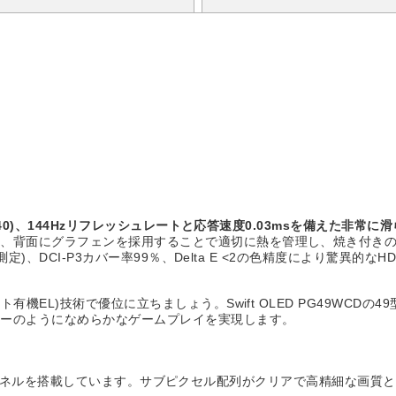
440)、144Hzリフレッシュレートと応答速度0.03msを備えた非常に
し、背面にグラフェンを採用することで適切に熱を管理し、焼き付き
測定)、DCI-P3カバー率99％、Delta E <2の色精度により驚異的な
L)技術で優位に立ちましょう。Swift OLED PG49WCDの49型180
ターのようになめらかなゲームプレイを実現します。
QD-OLEDパネルを搭載しています。サブピクセル配列がクリアで高精細