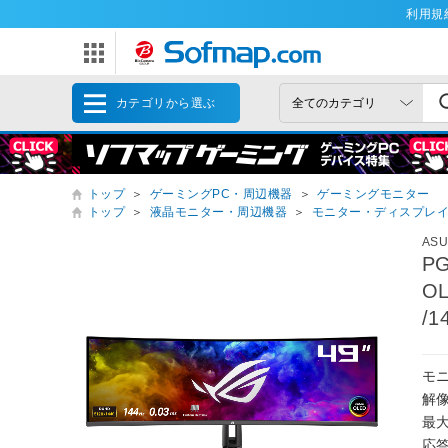
利用規
カテゴリから選ぶ
トップ
＞
ゲーミングPC・周辺機器
＞
ゲーミングモニター
トップ
＞
液晶モニター・周辺機器
＞
モニター・ディスプレ
AS
P
OL
/1
モ
解像
最大
応答