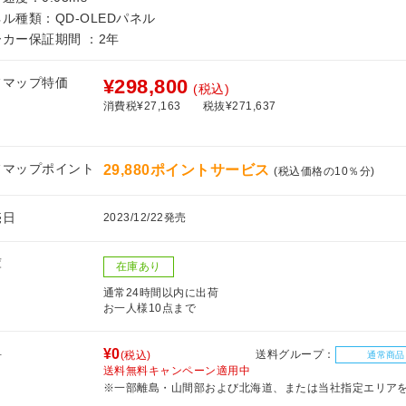
ル種類：QD-OLEDパネル
ーカー保証期間 ：2年
フマップ特価
¥298,800
(税込)
消費税¥27,163
税抜¥271,637
フマップポイント
29,880ポイントサービス
(税込価格の10％分)
売日
2023/12/22発売
庫
在庫あり
通常24時間以内に出荷
お一人様10点まで
料
¥0
送料グループ：
(税込)
通常商品
送料無料キャンペーン適用中
※一部離島・山間部および北海道、または当社指定エリア