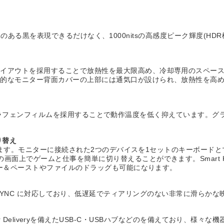
は、深みのある黒を表現できるだけなく、1000nitsの高感度ピーク輝度(HD
レイアウトを採用することで放熱性を最大限高め、冷却専用のスペー
期的なモニター背面カバーの上部には通気口が設けられ、放熱性を高
ルの背面にグラフェンフィルムを採用することで動作温度を低く抑えていま
り替え
進行できます。モニターに接続された2つのデバイスを1セットのキーボー
面上でゲームと仕事を簡単に切り替えることができます。Smart KV
コピー＆ペーストやファイルのドラッグも可能になります。
VIDIA G-SYNC に対応しており、低遅延でティアリングのない非常に滑
90W Power Deliveryを備えたUSB-C・USBハブなどのを備えており