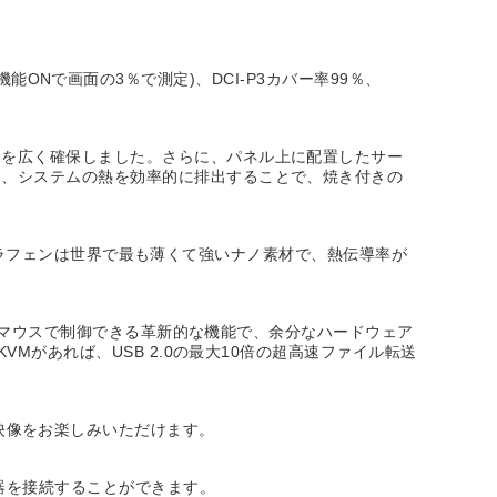
R機能ONで画面の3％で測定)、DCI-P3カバー率99％、
スを広く確保しました。さらに、パネル上に配置したサー
め、システムの熱を効率的に排出することで、焼き付きの
す。グラフェンは世界で最も薄くて強いナノ素材で、熱伝導率が
ドとマウスで制御できる革新的な機能で、余分なハードウェア
Mがあれば、USB 2.0の最大10倍の超高速ファイル転送
らかな映像をお楽しみいただけます。
、様々な機器を接続することができます。