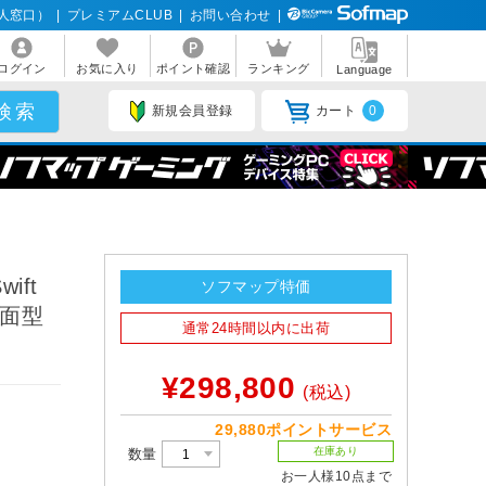
人窓口）
|
プレミアムCLUB
|
お問い合わせ
|
ログイン
お気に入り
ポイント確認
ランキング
Language
新規会員登録
カート
0
ift
ソフマップ特価
/曲面型
通常24時間以内に出荷
¥298,800
(税込)
29,880ポイントサービス
在庫あり
数量
お一人様10点まで