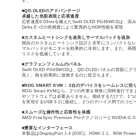
す。
■QD-OLEDのアドバンテージ
卓越した色彩表現と応答速度
応答速度0.03msを備えたSwift OLED PG49WCD
Delta E <2の色精度により驚異的なHDR性能を実現
■カスタムヒートシンクを改良しサーマルパッドを追加
独自のカスタムヒートシンク設計と非常にコンパクトな
マルパッドがモニターを効果的に冷却します。また、画
リスクを低減しています。
■グラフェンフィルムのパネル
Swift OLED PG49WCDは、QD-OLEDパネ
高く、熱を効果的に放散するのに役立ちます。
■ROG SMART KVM： 2台のデバイスをシームレスに切
ROG Smart KVMなら、2つの作業を簡単に同時
やソフトウェアは必要ありません。接続するだけで、1つの画
を実現するUSB 3.2に接続し、2つのデバイス間での
■スムーズな操作性と応答性を体感
AMD FreeSync Premium ProテクノロジーとN
■豊富なインターフェース
本製品はDisplayPort 1.4 (DSC)、HDMI 2.1、