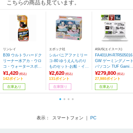
こちらの商品も見ています。
リンレイ
エポック社
ASUS(エイスース)
B39 ウルトラハードク
シルバニアファミリー
FA401UH-R7R505016
リーナー水アカ・ウロ
コ-80 ゆうえんちのり
GW ゲーミングノー
コ・ウォータースポッ
ものセット-お船・イル
パソコン TUF Gamin
ト用 700ml 260057
カ-
A14(RTX 5050) ムー
¥1,420
¥2,620
¥279,800
(税込)
(税込)
(税込)
ライトホワイト ［14.
142ポイント
131ポイント
27,980ポイント
型 /Windows11 Home 
在庫あり
在庫限り
在庫あり
AMD Ryzen 7 /メモ
リ：16GB /SSD：512
GB /日本語版キーボ
ド /2026年4月モデル
表示： スマートフォン ｜
PC