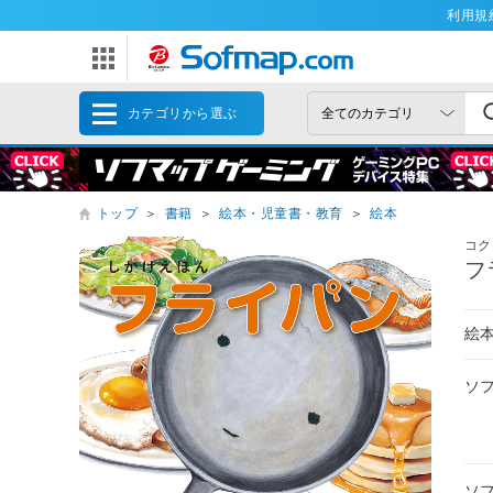
利用規
カテゴリから選ぶ
トップ
＞
書籍
＞
絵本・児童書・教育
＞
絵本
コク
フ
絵
ソ
ソ