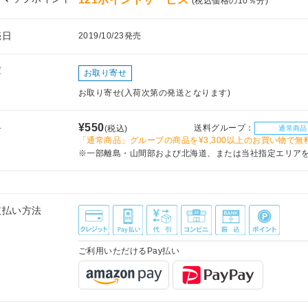
(税込価格の10％分)
売日
2019/10/23発売
庫
お取り寄せ
お取り寄せ(入荷次第の発送となります)
料
¥550
送料グループ：
(税込)
通常商品
「通常商品」グループの商品を¥3,300以上のお買い物で無
※一部離島・山間部および北海道、または当社指定エリア
支払い方法
ご利用いただけるPay払い