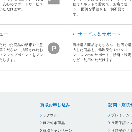
、安心のサポートサービス
使う！ネットで貯めて、お店で使
いただけます。
う！ 面倒な手続きも一切不要で
す。
ュー
サービス＆サポート
ただいた商品の感想やご意
当社購入商品はもちろん、他店で購
稿ください。掲載されたお
入した商品も、修理受付やパソコ
ソフマップポイントをプレ
ン・スマホのサポート、診断・設定
たします。
などご利用いただけます。
買取お申し込み
訪問・店頭
ラクウル
プレミアムC
買取対象商品
長期保証ソ
買取キャンペーン
月額安心サ