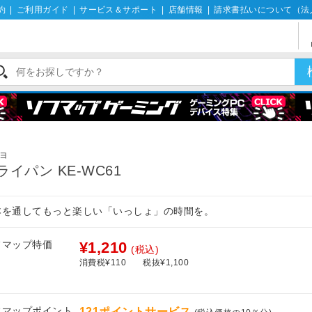
約
|
ご利用ガイド
|
サービス＆サポート
|
店舗情報
|
請求書払いについて（法
ヨ
ライパン KE-WC61
本を通してもっと楽しい「いっしょ」の時間を。
フマップ特価
¥1,210
(税込)
消費税¥110
税抜¥1,100
フマップポイント
121ポイントサービス