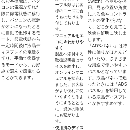
なお本機能は、パソ
Switch）パネルを採
ーブル類はお客
コンの電源が切れた
用。見る位置や角度
様のニーズに合
際に節電状態に移行
による色やコントラ
うものだけを添
し、パソコンの電源
ストの変化が少な
付しておりま
がオンになったとき
く、どこから見ても
す。
に自動で復帰するモ
映像を鮮明に映し出
マニュアルをエ
ード、節電状態から
します。
コに＆わかりや
一定時間後に液晶デ
「ADSパネル」は特
すく
ィスプレイの電源を
性に偏りがほとんど
製品へ添付する
切り、手動で復帰す
ないため、さまざま
取扱説明書はサ
るモードから、お好
な用途で使いやすい
イズを縮小し、
みで選んで節電する
パネルとなっていま
オンラインマニ
ことができます。
す。液晶パネルで迷
ュアルを拡充し
ったときには「ADS
ました。お客様
パネル」を採用して
がより便利に使
いやすくなるよ
いる液晶ディスプレ
うにするととも
イがおすすめです。
に、資源の削減
にも繋がりま
す。
使用済みディス