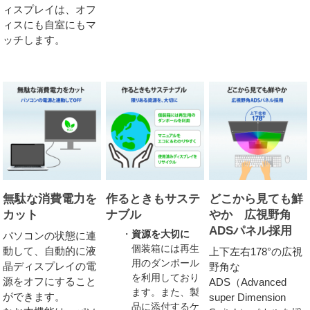
ィスプレイは、オフ
ィスにも自室にもマ
ッチします。
無駄な消費電力を
作るときもサステ
どこから見ても鮮
カット
ナブル
やか 広視野角
ADSパネル採用
資源を大切に
パソコンの状態に連
個装箱には再生
動して、自動的に液
上下左右178°の広視
用のダンボール
晶ディスプレイの電
野角な
を利用しており
源をオフにすること
ADS（Advanced
ます。また、製
ができます。
super Dimension
品に添付するケ