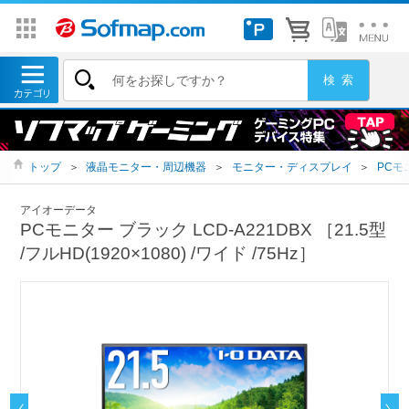
トップ
＞
液晶モニター・周辺機器
＞
モニター・ディスプレイ
＞
PCモ
アイオーデータ
PCモニター ブラック LCD-A221DBX ［21.5型
/フルHD(1920×1080) /ワイド /75Hz］