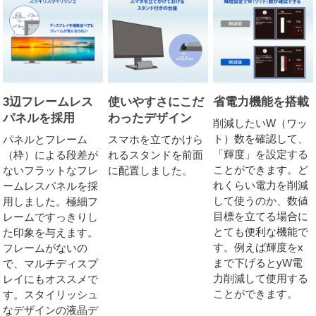
3辺フレームレス
使いやすさにこだ
省電力機能を搭載
パネルを採用
わったデザイン
削減したいW（ワッ
ト）数を確認して、
パネルとフレーム
スマホを立てかけら
「輝度」を設定する
（枠）による段差が
れるスタンドを前面
ことができます。ど
ないフラットなフレ
に配置しました。
れくらい電力を削減
ームレスパネルを採
して使うのか、数値
用しました。極細フ
目標を立てる場合に
レームですっきりし
とても便利な機能で
た印象を与えます。
す。例えば輝度をx
フレームがないの
まで下げるとyW電
で、マルチディスプ
力削減して使用する
レイにもオススメで
ことができます。
す。スタイリッシュ
なデザインの液晶デ