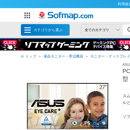
利用規
カテゴリから選ぶ
トップ
＞
液晶モニター・周辺機器
＞
モニター・ディスプレ
AS
P
型 
ス
ル
ソ