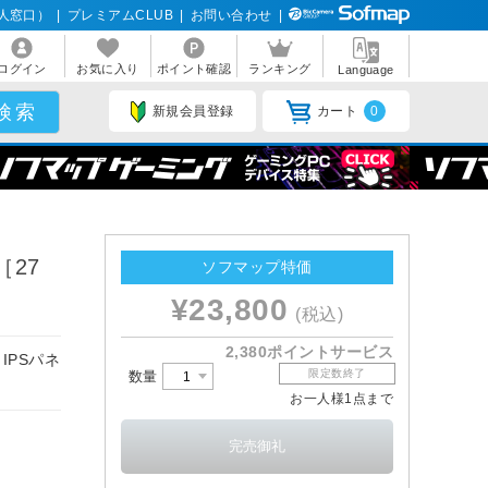
人窓口）
|
プレミアムCLUB
|
お問い合わせ
|
ログイン
お気に入り
ポイント確認
ランキング
Language
新規会員登録
カート
0
［27
ソフマップ特価
¥23,800
(税込)
2,380ポイントサービス
IPSパネ
限定数終了
数量
お一人様1点まで