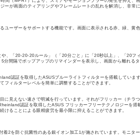
sの応答時間（MPRT）により、スミアやモーションブラーの発生を抑
テクノロジーが画面のティアリングやフレームレートの乱れを解消し、非
あるユーザーをサポートする機能です。画面に表示される赤、緑、黄
や、「20-20-20ルール」（「20分ごと」に「20秒以上」、「2
 5分間隔でポップアップのリマインダーを表示し、画面から離れる
einland認証を取得したASUSブルーライトフィルターを搭載して
せてフィルターレベルを簡単に調整することができます。
に目に見えない速さで明滅を行っています。それがフリッカー（チラ
Rheinland認証を取得したASUS フリッカーフリーテクノロジ
見続けることによる眼精疲労を最小限に抑えることができます。
菌の付着2を防ぐ抗菌性のある銀イオン加工1が施されています。モニ