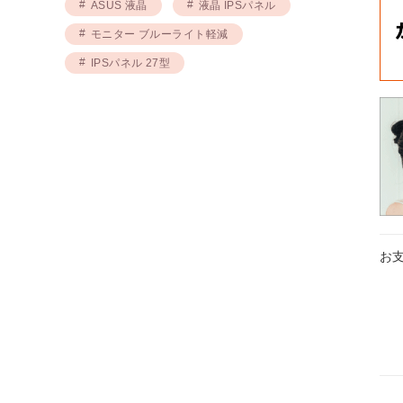
ASUS 液晶
液晶 IPSパネル
モニター ブルーライト軽減
IPSパネル 27型
お