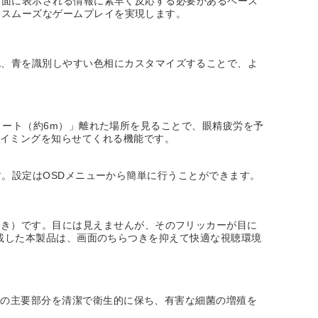
え、画面に表示される情報に素早く反応する必要があるペース
常にスムーズなゲームプレイを実現します。
色、青を識別しやすい色相にカスタマイズすることで、よ
0フィート（約6m）」離れた場所を見ることで、眼精疲労を予
タイミングを知らせてくれる機能です。
います。設定はOSDメニューから簡単に行うことができます。
つき）です。目には見えませんが、そのフリッカーが目に
ーを搭載した本製品は、画面のちらつきを抑えて快適な視聴環境
ターの主要部分を清潔で衛生的に保ち、有害な細菌の増殖を