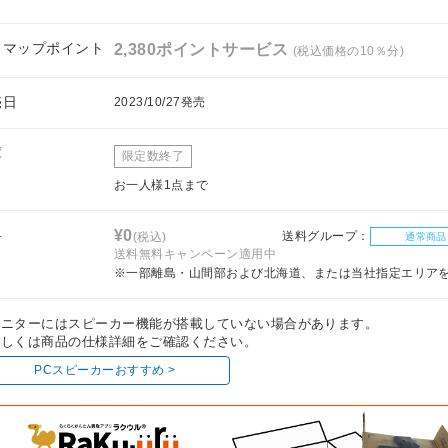
フマップポイント
2,380ポイントサービス
(税込価格の10％分)
売日
2023/10/27発売
庫
限定数終了
お一人様1点まで
料
¥0
送料グループ：
(税込)
通常商品
送料無料キャンペーン適用中
※一部離島・山間部および北海道、または当社指定エリア
モニターにはスピーカー機能が搭載していない場合があります。
しくは商品の仕様詳細をご確認ください。
PCスピーカーおすすめ >