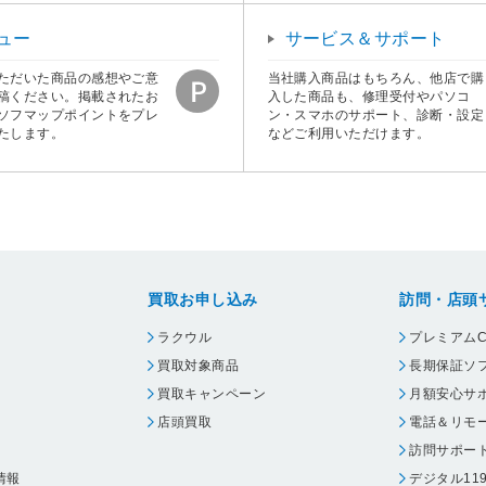
ュー
サービス＆サポート
ただいた商品の感想やご意
当社購入商品はもちろん、他店で購
稿ください。掲載されたお
入した商品も、修理受付やパソコ
ソフマップポイントをプレ
ン・スマホのサポート、診断・設定
たします。
などご利用いただけます。
買取お申し込み
訪問・店頭
ラクウル
プレミアムC
買取対象商品
長期保証ソ
買取キャンペーン
月額安心サ
店頭買取
電話＆リモ
訪問サポー
情報
デジタル11