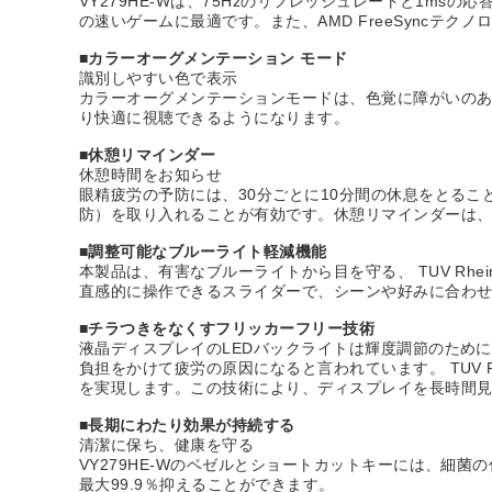
VY279HE-Wは、75Hzのリフレッシュレートと1m
の速いゲームに最適です。また、AMD FreeSync
■カラーオーグメンテーション モード
識別しやすい色で表示
カラーオーグメンテーションモードは、色覚に障がいの
り快適に視聴できるようになります。
■休憩リマインダー
休憩時間をお知らせ
眼精疲労の予防には、30分ごとに10分間の休息をとること
防）を取り入れることが有効です。休憩リマインダーは、
■調整可能なブルーライト軽減機能
本製品は、有害なブルーライトから目を守る、 TUV Rh
直感的に操作できるスライダーで、シーンや好みに合わ
■チラつきをなくすフリッカーフリー技術
液晶ディスプレイのLEDバックライトは輝度調節のため
負担をかけて疲労の原因になると言われています。 TUV 
を実現します。この技術により、ディスプレイを長時間
■長期にわたり効果が持続する
清潔に保ち、健康を守る
VY279HE-Wのベゼルとショートカットキーには、細
最大99.9％抑えることができます。