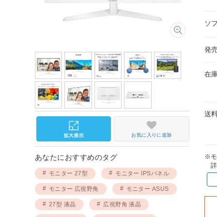
ソ
発
在
送
お気に入りに追加
※
あなたにおすすめのタグ
詳
モニター 27型
モニター IPSパネル
モニター 広視野角
モニター ASUS
27型 液晶
広視野角 液晶