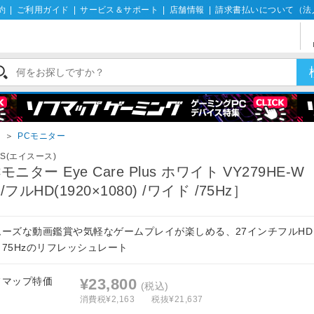
約
|
ご利用ガイド
|
サービス＆サポート
|
店舗情報
|
請求書払いについて（法
イ
＞
PCモニター
US(エイスース)
Cモニター Eye Care Plus ホワイト VY279HE-W 
/フルHD(1920×1080) /ワイド /75Hz］
ムーズな動画鑑賞や気軽なゲームプレイが楽しめる、27インチフルHD 
と75Hzのリフレッシュレート
フマップ特価
¥23,800
(税込)
消費税¥2,163
税抜¥21,637