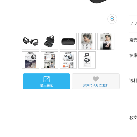
ソ
発
在
送
お気に入りに追加
お