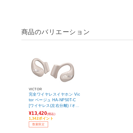
商品のバリエーション
VICTOR
完全ワイヤレスイヤホン Vic
tor ベージュ HA-NP50T-C
[ワイヤレス(左右分離) /オー
プンイヤー型 /Bluetooth対
¥13,420
(税込)
応] 【sof001】
1,342ポイント
数量限定