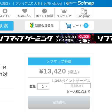
人窓口）
|
プレミアムCLUB
|
お問い合わせ
|
ログイン
お気に入り
ポイント確認
ランキング
Language
新規会員登録
カート
0
ソフマップ特価
-B
¥13,420
(税込)
th対
1,342ポイントサービス
限定数終了
数量
お一人様1点まで