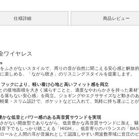
仕様詳細
商品レビュー
全ワイヤレス
s
穴をふさがないスタイルで、周りの音が自然に聞こえる安心感と解放
時に楽しめる、「ながら聴き」のリスニングスタイルを提案します。
トフックにより、軽い着け心地と高いフィット感を両立
、耳との接地面積を大きく減らすことと、適度なやわらかさを持った素
する落ちない安心感」を両立。ジョギングやエクササイズなど動きの
mの軽量・スリム設計で、ポケットなどに入れて、気軽に持ち運ぶこと
り豊かな低音とパワー感のある高音質サウンドを実現
ふさがない開放型でありながら、低音豊かな高音質サウンドに加え、
騒音下でもしっかり聴こえる「HIGH」、低音寄りのバランスの「BA
トロールと人間の耳が音漏れとして認識しやすい周波数帯域に音圧の