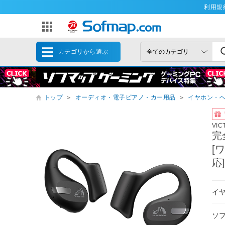
利用規
カテゴリから選ぶ
トップ
＞
オーディオ・電子ピアノ・カー用品
＞
イヤホン・
VIC
完
[
応
イ
ソ