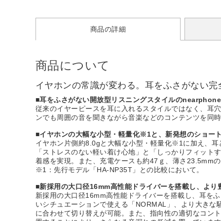
商品の詳細
商品について
イヤホンの常識が変わる。耳をふさがない完
■耳をふさがない開放型リスニングスタイルのnearphone
従来のイヤーピースを耳に入れるスタイルではなく、耳
ンでも周囲の音を聞きながら音楽などのコンテンツを同
■イヤホンの大幅な小型・軽量化※1と、新発想のショー
イヤホン片側約8.0gと大幅な小型・軽量化※1に加え
「ストレスのない軽い着け心地」と「しっかりフィット
着感を実現。また、充電ケースも約47ｇ、薄さ23.5m
※1：先行モデル「HA-NP35T」との比較において。
■新採用の大口径16mm高性能ドライバーを搭載し、よ
新採用の大口径16mm高性能ドライバーを搭載し、耳を
いシチュエーションで使える「NORMAL」、より大きな
に合わせて切り替えが可能。また、指向性の適切なコン