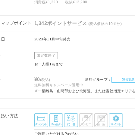
消費税¥1,220
税抜¥12,200
フマップポイント
1,342ポイントサービス
(税込価格の10％分)
売日
2023年11月中旬発売
庫
限定数終了
お一人様1点まで
料
¥0
送料グループ：
(税込)
通常商品
送料無料キャンペーン適用中
※一部離島・山間部および北海道、または当社指定エリア
支払い方法
ご利用いただけるPay払い