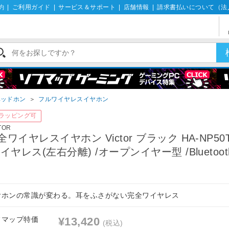
約
|
ご利用ガイド
|
サービス＆サポート
|
店舗情報
|
請求書払いについて（法
ヘッドホン
＞
フルワイヤレスイヤホン
ラッピング可
TOR
全ワイヤレスイヤホン Victor ブラック HA-NP50T
ワイヤレス(左右分離) /オープンイヤー型 /Bluetoo
]
ヤホンの常識が変わる。耳をふさがない完全ワイヤレス
フマップ特価
¥13,420
(税込)