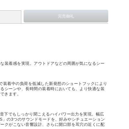
的な装着感を実現。アウトドアなどの周囲が気になるシー
材で装着中の負荷を低減した新発想のショートフックにより
あるシーンや、長時間の装着時においても、より快適な装
ができます。
騒音下でもしっかり聞こえるハイパワー出力を実現。幅広
SS」の3つのサウンドモードを、好みやシチュエーション
ピークがこない音響設計、さらに開口部を耳穴の近くに配