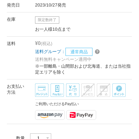
発売日
2023/10/27発売
在庫
限定数終了
お一人様10点まで
¥0
送料
(税込)
送料グループ：
通常商品
送料無料キャンペーン適用中
※一部離島・山間部および北海道、または当社指
定エリアを除く
お支払い
方法
ご利用いただけるPay払い
数量