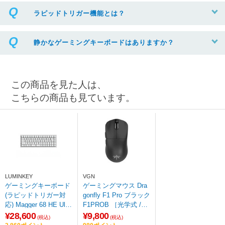
ラピッドトリガー機能とは？
静かなゲーミングキーボードはありますか？
この商品を見た人は、
こちらの商品も見ています。
LUMINKEY
VGN
ゲーミングキーボード
ゲーミングマウス Dra
(ラピッドトリガー対
gonfly F1 Pro ブラック
応) Magger 68 HE Ultr
F1PROB ［光学式 /有
a LuxWhite HL0170200
線／無線(ワイヤレス) /
¥28,600
¥9,800
(税込)
(税込)
11 ［有線 /日本語配列
5ボタン /USB］ 【86