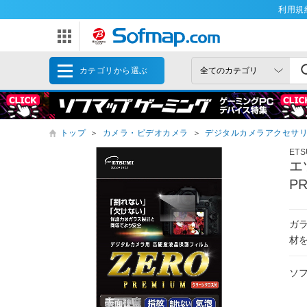
利用規
カテゴリから選ぶ
トップ
＞
カメラ・ビデオカメラ
＞
デジタルカメラアクセサ
ETS
エ
PR
ガ
材
ソ