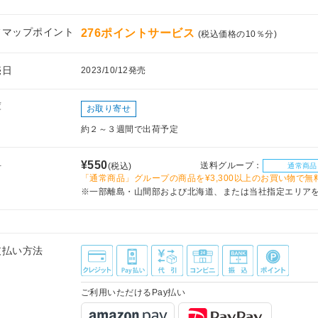
フマップポイント
276ポイントサービス
(税込価格の10％分)
売日
2023/10/12発売
庫
お取り寄せ
約２～３週間で出荷予定
料
¥550
送料グループ：
(税込)
通常商品
「通常商品」グループの商品を¥3,300以上のお買い物で無
※一部離島・山間部および北海道、または当社指定エリア
支払い方法
ご利用いただけるPay払い