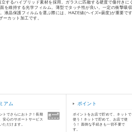
両立するハイブリッド素材を採用。ガラスに匹敵する硬度で傷付きに
画面を維持する光学フィルム。薄型でタッチ性が良い。一定の衝撃吸
液晶保護フィルムを選ぶ際には、HAZE値(ヘイズ=曇度)が重要です
ーザーカット加工です。
ミアム
ポイント
ントでさらにおトク！長期
ポイントをお店で貯めて、ネットで
、安心のサポートサービス
使う！ネットで貯めて、お店で使
いただけます。
う！ 面倒な手続きも一切不要で
す。