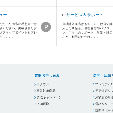
ュー
サービス＆サポート
ただいた商品の感想やご意
当社購入商品はもちろん、他店で購
稿ください。掲載されたお
入した商品も、修理受付やパソコ
ソフマップポイントをプレ
ン・スマホのサポート、診断・設定
たします。
などご利用いただけます。
買取お申し込み
訪問・店頭
ラクウル
プレミアムC
買取対象商品
長期保証ソ
買取キャンペーン
月額安心サ
店頭買取
電話＆リモ
訪問サポー