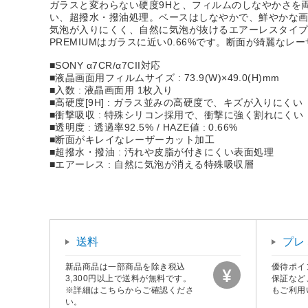
ガラスと変わらない硬度9Hと、フィルムのしなやかさを
い、超撥水・撥油処理。ベースはしなやかで、鮮やかな
気泡が入りにくく、自然に気泡が抜けるエアーレスタイプ。
PREMIUMはガラスに近い0.66%です。断面が綺麗なレ
■SONY α7CR/α7CII対応
■液晶画面用フィルムサイズ : 73.9(W)×49.0(H)mm
■入数 : 液晶画面用 1枚入り
■高硬度[9H] : ガラス並みの高硬度で、キズが入りにくい
■衝撃吸収 : 特殊シリコン採用で、衝撃に強く割れにくい
■透明度 : 透過率92.5% / HAZE値 : 0.66%
■断面がキレイなレーザーカット加工
■超撥水・撥油 : 汚れや皮脂が付きにくい表面処理
■エアーレス : 自然に気泡が消える特殊吸収層
送料
プレ
新品商品は一部商品を除き税込
優待ポイ
3,300円以上で送料が無料です。
保証など
※詳細はこちらからご確認くださ
もご利用
い。