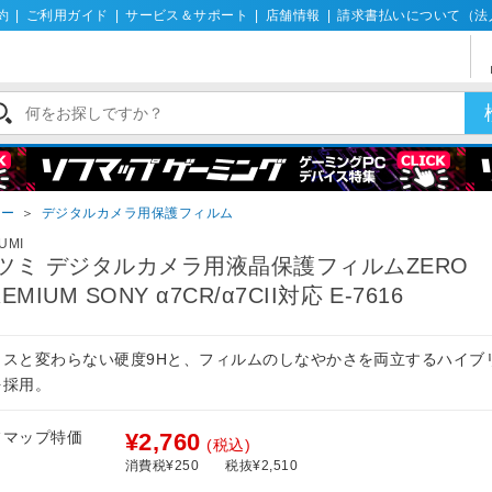
約
|
ご利用ガイド
|
サービス＆サポート
|
店舗情報
|
請求書払いについて（法
リー
＞
デジタルカメラ用保護フィルム
UMI
ツミ デジタルカメラ用液晶保護フィルムZERO
EMIUM SONY α7CR/α7CII対応 E-7616
ラスと変わらない硬度9Hと、フィルムのしなやかさを両立するハイブ
を採用。
フマップ特価
¥2,760
(税込)
消費税¥250
税抜¥2,510