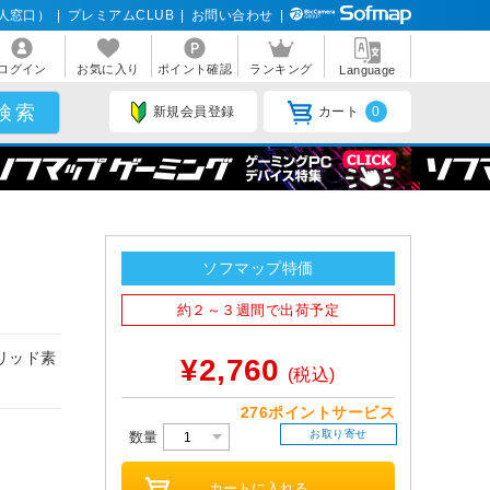
人窓口）
|
プレミアムCLUB
|
お問い合わせ
|
ログイン
お気に入り
ポイント確認
ランキング
Language
新規会員登録
カート
0
ソフマップ特価
約２～３週間で出荷予定
リッド素
¥2,760
(税込)
276ポイントサービス
お取り寄せ
数量