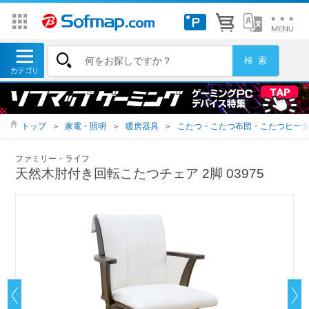
トップ
＞
家電・照明
＞
暖房器具
＞
こたつ・こたつ布団・こたつヒー
ファミリー・ライフ
天然木肘付き回転こたつチェア 2脚 03975