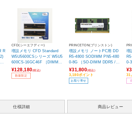
CFD(シーエフディー)
PRINCETON(プリンストン)
PR
 R
増設メモリ CFD Standard
増設メモリ ノートPC用 DD
増
2)
W5U5600CSシリーズ W5U5
R5-4800 SODIMM PN5-480
R5-
6G
600CS-16GC46F ［DIMM D
0-8G ［SO-DIMM DDR5 /8
0-
DR5
DR5 /16GB /2枚］ 【sof00
GB /1枚］
/3
¥128,180
¥31,800
¥3
(税込)
(税込)
1】
3,180ポイント
31
数量限定
お取り寄せ
仕様詳細
商品レビュー