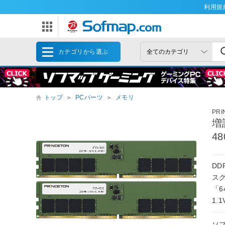
利用規
カテゴリから選ぶ
トップ
＞
PCパーツ
＞
メモリ
PR
増
48
DD
ス
「64
1.
ソ