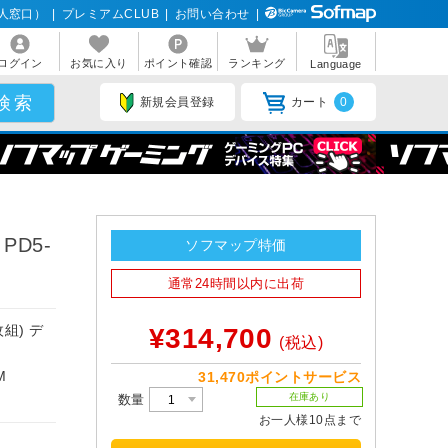
人窓口）
|
プレミアムCLUB
|
お問い合わせ
|
ログイン
お気に入り
ポイント確認
ランキング
Language
新規会員登録
カート
0
PD5-
ソフマップ特価
通常24時間以内に出荷
枚組) デ
¥314,700
(税込)
M
31,470ポイントサービス
在庫あり
数量
お一人様10点まで