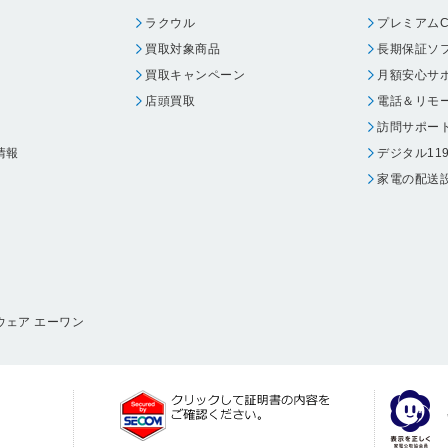
ラクウル
プレミアムC
買取対象商品
長期保証ソ
買取キャンペーン
月額安心サ
店頭買取
電話＆リモ
訪問サポー
情報
デジタル11
家電の配送
ウェア エーワン