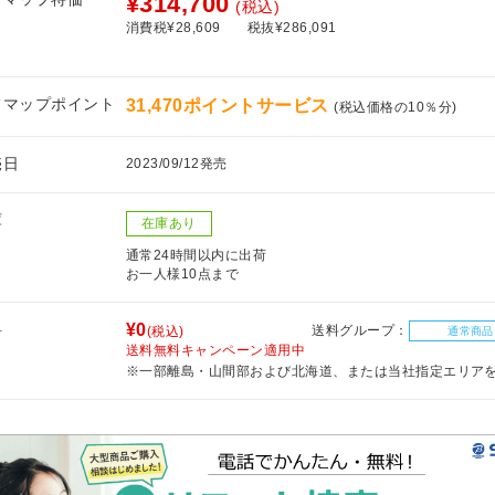
¥314,700
(税込)
消費税¥28,609
税抜¥286,091
フマップポイント
31,470ポイントサービス
(税込価格の10％分)
売日
2023/09/12発売
庫
在庫あり
通常24時間以内に出荷
お一人様10点まで
料
¥0
送料グループ：
(税込)
通常商品
送料無料キャンペーン適用中
※一部離島・山間部および北海道、または当社指定エリア