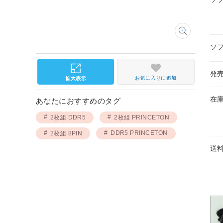
ソ
発
お気に入りに追加
在
あなたにおすすめのタグ
2枚組 DDR5
2枚組 PRINCETON
DDR5 PRINCETON
2枚組 8PIN
送