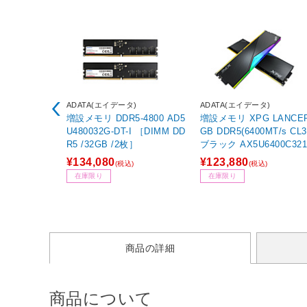
ADATA(エイデータ)
ADATA(エイデータ)
増設メモリ DDR5-4800 AD5
増設メモリ XPG LANCER
U480032G-DT-I ［DIMM DD
GB DDR5(6400MT/s CL3
R5 /32GB /2枚］
ブラック AX5U6400C321
-DCLARBK-I ［DIMM D
¥134,080
¥123,880
(税込)
(税込)
/16GB /2枚］
在庫限り
在庫限り
商品の詳細
商品について