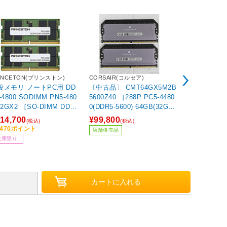
INCETON(プリンストン)
CORSAIR(コルセア)
CFD(シーエフ
設メモリ ノートPC用 DD
〔中古品〕 CMT64GX5M2B
増設メモリ St
4800 SODIMM PN5-480
5600Z40 ［288P PC5-4480
4800 デスクト
32GX2 ［SO-DIMM DDR5
0(DDR5-5600) 64GB(32GB×
800CS-16G
2GB /2枚］
2枚組)］
/16GB /2枚
14,700
¥99,800
¥86,030
(税込)
(税込)
(税
,470ポイント
8,603ポイン
店舗併売品
在庫限り
在庫限り