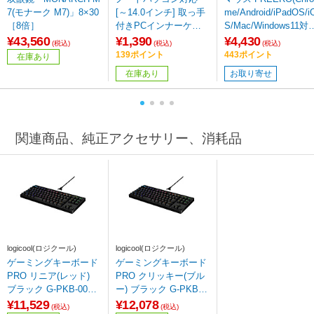
7(モナーク M7)」8×30
[～14.0インチ] 取っ手
me/Android/iPadOS/i
［8倍］
付きPCインナーケー
S/Mac/Windows11対
ス ブラック IN-GH14B
応) ブラック MA-EW
¥43,560
¥1,390
¥4,430
(税込)
(税込)
(税込)
K
BS522BK ［BlueLED 
139ポイント
443ポイント
在庫あり
無線(ワイヤレス) /5ボ
在庫あり
お取り寄せ
タン /Bluetooth・US
B］
関連商品、純正アクセサリー、消耗品
logicool(ロジクール)
logicool(ロジクール)
ゲーミングキーボード
ゲーミングキーボード
PRO リニア(レッド)
PRO クリッキー(ブル
ブラック G-PKB-002L
ー) ブラック G-PKB-0
N ［有線 /USB］
02CK ［有線 /USB］
¥11,529
¥12,078
(税込)
(税込)