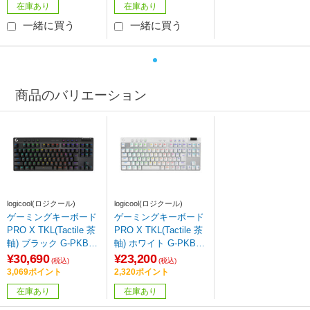
在庫あり
在庫あり
一緒に買う
一緒に買う
商品のバリエーション
logicool(ロジクール)
logicool(ロジクール)
ゲーミングキーボード
ゲーミングキーボード
PRO X TKL(Tactile 茶
PRO X TKL(Tactile 茶
軸) ブラック G-PKB-0
軸) ホワイト G-PKB-0
03WL-TCBK ［ワイヤ
03WL-TCWH ［ワイヤ
¥30,690
¥23,200
(税込)
(税込)
レス /Bluetooth・US
レス /Bluetooth・US
3,069ポイント
2,320ポイント
B］
B］ 【864】
在庫あり
在庫あり