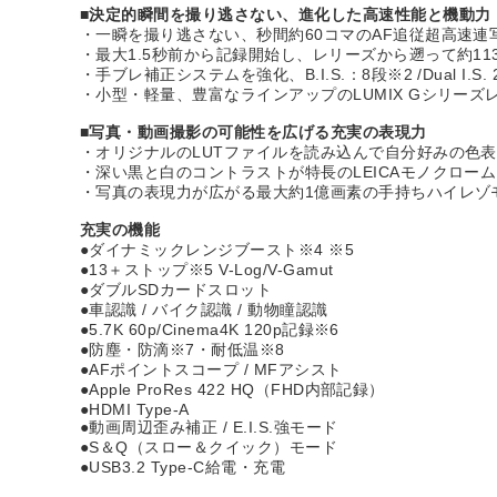
■決定的瞬間を撮り逃さない、進化した高速性能と機動力
・一瞬を撮り逃さない、秒間約60コマのAF追従超高速連
・最大1.5秒前から記録開始し、レリーズから遡って約11
・手ブレ補正システムを強化、B.I.S.：8段※2 /Dual I.
・小型・軽量、豊富なラインアップのLUMIX Gシリー
■写真・動画撮影の可能性を広げる充実の表現力
・オリジナルのLUTファイルを読み込んで自分好みの色表
・深い黒と白のコントラストが特長のLEICAモノクロー
・写真の表現力が広がる最大約1億画素の手持ちハイレゾ
充実の機能
●ダイナミックレンジブースト※4 ※5
●13＋ストップ※5 V-Log/V-Gamut
●ダブルSDカードスロット
●車認識 / バイク認識 / 動物瞳認識
●5.7K 60p/Cinema4K 120p記録※6
●防塵・防滴※7・耐低温※8
●AFポイントスコープ / MFアシスト
●Apple ProRes 422 HQ（FHD内部記録）
●HDMI Type-A
●動画周辺歪み補正 / E.I.S.強モード
●S＆Q（スロー＆クイック）モード
●USB3.2 Type-C給電・充電