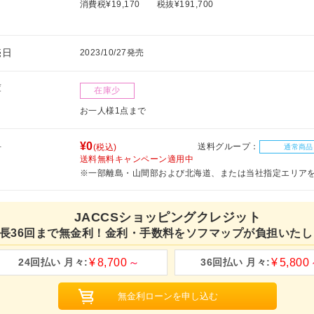
消費税¥19,170
税抜¥191,700
売日
2023/10/27発売
庫
在庫少
お一人様1点まで
料
¥0
送料グループ：
(税込)
通常商品
送料無料キャンペーン適用中
※一部離島・山間部および北海道、または当社指定エリア
JACCSショッピングクレジット
長36回まで無金利！金利・手数料をソフマップが負担いたし
8,700
5,800