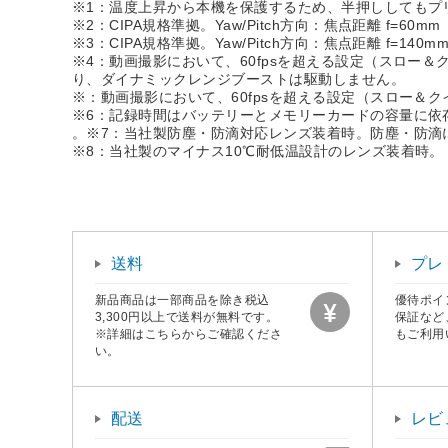
※1：温度上昇から本機を保護するため、半押ししてもプ
※2：CIPA規格準拠。Yaw/Pitch方向：焦点距離 f=60mm
※3：CIPA規格準拠。Yaw/Pitch方向：焦点距離 f=140m
※4：動画撮影において、60fpsを超える設定（スロー＆
り、ダイナミックレンジブーストは駆動しません。
※：動画撮影において、60fpsを超える設定（スロー＆
※6：記録時間はバッテリーとメモリーカードの容量に依
。※7：当社製防塵・防滴対応レンズ装着時。防塵・防滴
※8：当社製のマイナス10℃耐低温設計のレンズ装着時。
送料
プレ
新品商品は一部商品を除き税込
優待ポイ
3,300円以上で送料が無料です。
保証など
※詳細はこちらからご確認くださ
もご利用
い。
配送
レビ