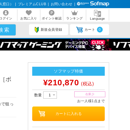
人窓口）
|
プレミアムCLUB
|
お問い合わせ
|
ログイン
お気に入り
ポイント確認
ランキング
Language
新規会員登録
カート
0
ソフマップ特価
 ［ボ
¥210,870
(税込)
在庫少
数量
お一人様1点まで
力で狙っ