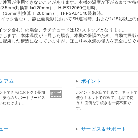
リ連写が使用できないことがあります。本機の温度が下がるまでお待
（35mm判換算 f=120mm）、H-ES12060使用時。
m（35mm判換算 f=280mm）、H-FSA14140装着時。
クイック含む）、静止画撮影においてSH連写時、および1/15秒以上
クイック含む）の場合、ラチチュードは12+ストップとなります。
存します。本体温度が上昇した場合、本機の保護のため、自動で撮影
に配慮した構造になっていますが、ほこりや水滴の侵入を完全に防ぐ
ミアム
ポイント
ントでさらにおトク！長期
ポイントをお店で貯めて、ネットで
、安心のサポートサービス
使う！ネットで貯めて、お店で使
いただけます。
う！ 面倒な手続きも一切不要で
す。
ュー
サービス＆サポート