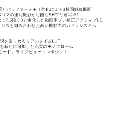
写とバッファーメモリ強化による3秒間継続撮影
3コマの連写撮影が可能なSHプリ連写※1
S. 2：7.5段※3と進化した動画手ブレ補正アクティブI.S.
ズレンズと組み合わせた高い機動力のカメラシステム
現を楽しめるリアルタイムLUT
ムを新たに追加した充実のモノクローム
モード、ライブビューコンポジット