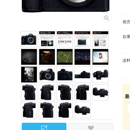
発
在
送
最