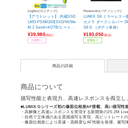
Logitec(ロジテック)
Panasonic(パナソニック)
【アウトレット】 内蔵SSD
LUMIX S9 ミラーレス一
LMD-PS5M200[SSD/NVMe
カメラ ダークシルバー DC-
M.2 Gen4×4/2TB/ヒートシ
S9-S ［ボディ単体］
ンク付/ドライバー付属]
¥39,980
¥193,050
(税込)
(税込)
【外箱不良品】
在庫限り
在庫あり
商品の詳細
商品について
描写性能と表現力、高速レスポンスを両立し
■LUMIX Gシリーズ初の像面位相差AF搭載、高い描写
・高解像と高速レスポンスを実現する新開発の25.2M Liv
・自然で立体感のある質感描写を実現、高ビットレート
・像面位相差により高速・高精度なAF性能を発揮、被写