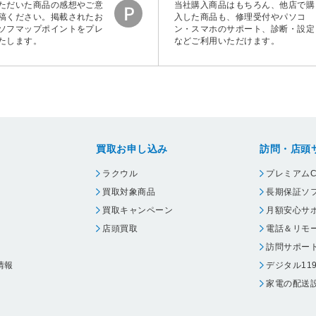
ただいた商品の感想やご意
当社購入商品はもちろん、他店で購
稿ください。掲載されたお
入した商品も、修理受付やパソコ
ソフマップポイントをプレ
ン・スマホのサポート、診断・設定
たします。
などご利用いただけます。
買取お申し込み
訪問・店頭
ラクウル
プレミアムC
買取対象商品
長期保証ソ
買取キャンペーン
月額安心サ
店頭買取
電話＆リモ
訪問サポー
情報
デジタル11
家電の配送