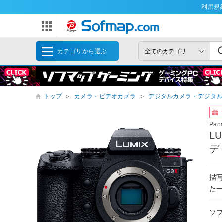
利用規
カテゴリから選ぶ
トップ
＞
カメラ・ビデオカメラ
＞
デジタルカメラ・デジタ
Pan
L
デ
描
た
ソ