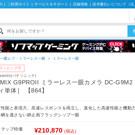
約
|
ご利用ガイド
|
サービス＆サポート
|
店舗情報
|
請求書払いについて（法
ル一眼レフ・ミラーレス一眼
＞
ミラーレス一眼
ラッピング可
asonic(パナソニック)
UMIX G9PROII ミラーレス一眼カメラ DC-G9M2
ィ単体］ 【864】
写性能と表現力、高速レスポンスを両立し、進化した高速性能と機動
一瞬を逃さない静止画フラッグシップ一眼
フマップ特価
¥210,870
(税込)