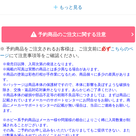
もっと見る
予約商品のご注文に関する注意
※ 予約商品をご注文されるお客様は、ご注文前に
必ず
こちらのペ
ージ
にて注意事項等をご確認ください。
※発売日以降、入荷次第の発送となります。
※掲載の写真は実際の商品とは多少異なる場合があります。
※商品の塗装は彩色行程が手作業になるため、商品個々に多少の差異がありま
す。
※パッケージは商品本体の保護材ですので、本体に影響を及ぼすような破損を
除き、交換・返品対応対象外となります。あらかじめご了承ください。
※商品本体の破損や部品不足等の初期不良品等につきましては、まずは商品に
記載されていますメーカーのサポートセンターにお問合せをお願いします。商
品にメーカーサポートセンターの記載が無い場合は、当店にご連絡をお願いし
ます。
※ホビー系予約商品はメーカー様や問屋様の都合によりごく稀に入荷数量が削
減されることがございます。
その為、ご予約のお申し込みをいただいておりましてもご提供できない、また
は数量を減らさせていただくことがございます。