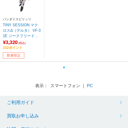
バンダイスピリッツ
TINY SESSION マク
ロスΔ（デルタ） VF-3
1E ジークフリード
（チャック・マスタン
¥3,320
(税込)
グ機） with レイナ・
332ポイント
プラウラー 【sof001】
数量限定
表示： スマートフォン ｜
PC
ご利用ガイド
買取お申し込み