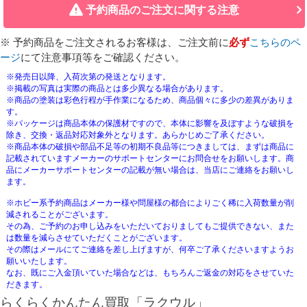
予約商品のご注文に関する注意
※ 予約商品をご注文されるお客様は、ご注文前に
必ず
こちらのペ
ージ
にて注意事項等をご確認ください。
※発売日以降、入荷次第の発送となります。
※掲載の写真は実際の商品とは多少異なる場合があります。
※商品の塗装は彩色行程が手作業になるため、商品個々に多少の差異がありま
す。
※パッケージは商品本体の保護材ですので、本体に影響を及ぼすような破損を
除き、交換・返品対応対象外となります。あらかじめご了承ください。
※商品本体の破損や部品不足等の初期不良品等につきましては、まずは商品に
記載されていますメーカーのサポートセンターにお問合せをお願いします。商
品にメーカーサポートセンターの記載が無い場合は、当店にご連絡をお願いし
ます。
※ホビー系予約商品はメーカー様や問屋様の都合によりごく稀に入荷数量が削
減されることがございます。
その為、ご予約のお申し込みをいただいておりましてもご提供できない、また
は数量を減らさせていただくことがございます。
その際はメールにてご連絡を差し上げますが、何卒ご了承くださいますようお
願いいたします。
なお、既にご入金頂いていた場合などは、もちろんご返金の対応をさせていた
だきます。
らくらくかんたん買取「ラクウル」