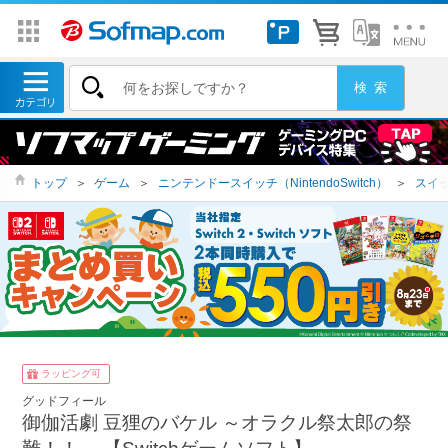
トップ
＞
ゲーム
＞
ニンテンドースイッチ（NintendoSwitch）
＞
スイッ
ラッピング可
グッドフィール
御伽活劇 豆狸のバケル ～オラクル祭太郎の祭