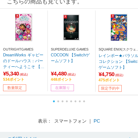
こちらの商品も見ています。
OUTRIGHTGAMES
SUPERDELUXE GAMES
SQUARE ENIX(スクウェ
ア・エニックス)
DreamWorks ギャビー
COCOON 【Switchゲ
レインボー★パラソ
のドールハウス：パー
ームソフト】
コレクション 【Switc
ティーへようこそ 【S
ゲームソフト】
witchゲームソフト】
¥5,340
¥4,480
¥4,750
(税込)
(税込)
(税込)
【sof001】
534ポイント
448ポイント
475ポイント
数量限定
在庫限り
限定予約中
表示： スマートフォン ｜
PC