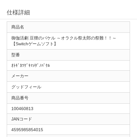
仕様詳細
商品名
御伽活劇 豆狸のバケル ～オラクル祭太郎の祭難！！～
【Switchゲームソフト】
型番
ｵﾄｷﾞｶﾂｹﾞｷﾏﾒﾀﾞﾉﾊﾞｹﾙ
メーカー
グッドフィール
商品番号
100460813
JANコード
4595985854015