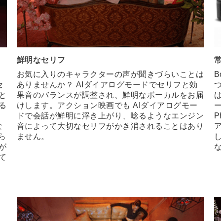
鮮明なセリフ
お気に入りのキャラクターの声が聞きづらいことは
B
セ
ありませんか？ AIダイアログモードでセリフと効
と
果音のバランスが調整され、鮮明なボーカルをお届
る
けします。アクション映画でも AIダイアログモー
ス
ドで会話が鮮明に浮き上がり、唸るようなエンジン
P
な
音によって大切なセリフがかき消されることはあり
ら
ません。
が
て