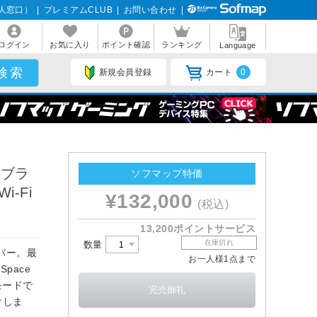
人窓口）
|
プレミアムCLUB
|
お問い合わせ
|
ログイン
お気に入り
ポイント確認
ランキング
Language
新規会員登録
カート
0
r ブラ
ソフマップ特価
i-Fi
¥132,000
(税込)
13,200ポイントサービス
在庫切れ
数量
バー。最
お一人様1点まで
Space
モードで
けしま