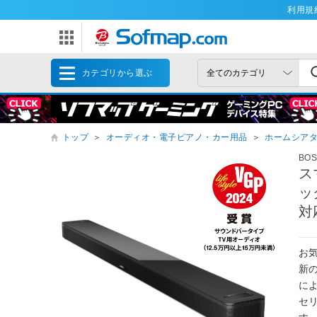
利用規
カテゴリから選ぶ
トップ
＞
オーディオ・電子ピアノ・カー用品
＞
ホームシア
BO
ス
ック
対応
お
新の
に
セ