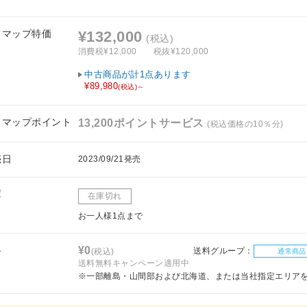
。
フマップ特価
¥132,000
(税込)
消費税¥12,000
税抜¥120,000
中古商品が計1点あります
¥89,980
(税込)～
フマップポイント
13,200ポイントサービス
(税込価格の10％分)
売日
2023/09/21発売
庫
在庫切れ
お一人様1点まで
料
¥0
送料グループ：
(税込)
通常商品
送料無料キャンペーン適用中
※一部離島・山間部および北海道、または当社指定エリア