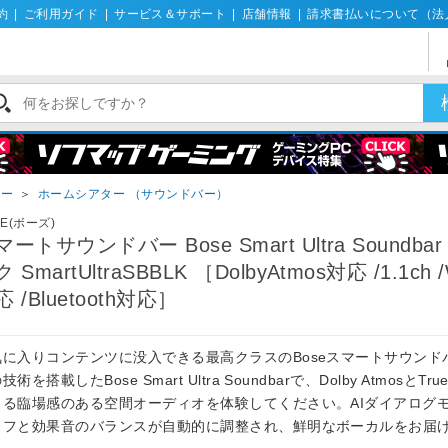
約
|
ご利用ガイド
|
サービス＆サポート
|
店舗情報
|
請求書払いについて（法
ター
＞
ホームシアター （サウンドバー）
SE(ボーズ)
マートサウンドバー Bose Smart Ultra Soundba
 SmartUltraSBBLK ［DolbyAtmos対応 /1.1ch /W
 /Bluetooth対応］
気に入りコンテンツに没入できる最高クラスのBoseスマートサウンド
技術を搭載したBose Smart Ultra Soundbarで、Dolby AtmosとTrue
よる臨場感のある空間オーディオを体験してください。AIダイアログ
リフと効果音のバランスが自動的に調整され、鮮明なボーカルをお届