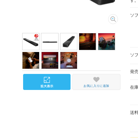
す
ソ
ソ
発
お気に入りに追加
在
送