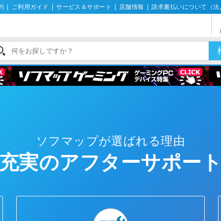
約
|
ご利用ガイド
|
サービス＆サポート
|
店舗情報
|
請求書払いについて（法
ソフマップが選ばれる理由
充実のアフターサポー