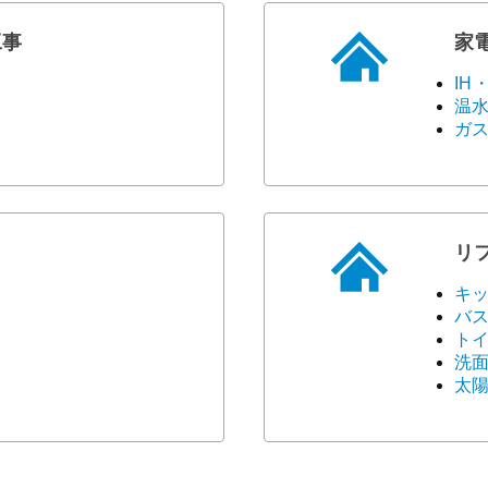
工事
家
IH
温
ガ
リ
キ
バ
ト
洗
太