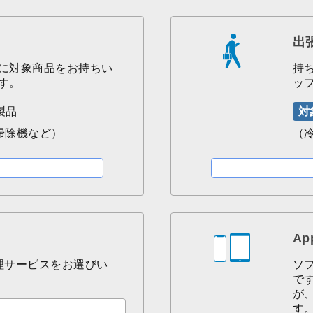
出
に対象商品をお持ちい
持
す。
ッ
製品
対
 掃除機など）
（冷
A
理サービスをお選びい
ソ
で
が
す