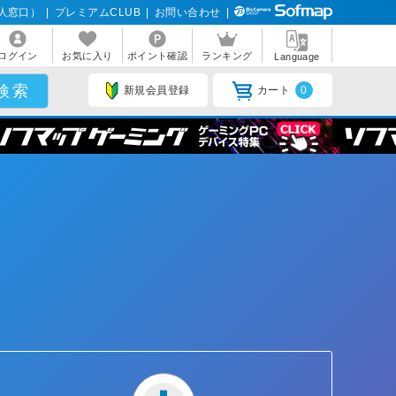
人窓口）
|
プレミアムCLUB
|
お問い合わせ
|
ログイン
お気に入り
ポイント確認
ランキング
Language
新規会員登録
カート
0
ト