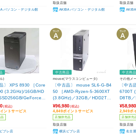
取扱店舗
取扱店舗
IBA パソコン・デジタル館
AKIBA パソコン・デジタル館
AKIB
品
中古商品
中古商
ル)
mouse(マウスコンピュータ)
その他メ
〕 XPS 8930 ［Core
〔中古品〕 mouse SL6-G-B4
〔中古品〕
00 (3.2GHz)/16GB/HD
50 ［AMD-Ryzen-5-3600XT
6700T 
SSD256GB/GeForce G
(3.8GHz)／32GB／HDD2TB
D8TB／
60 Super(6GB)/Window
／SSD256GB／GeForce GTX
e GTX 
80
¥96,980
¥58,98
(税込)
(税込)
Home(64ビット)］
1650(4GB)／Windows11 Ho
10 Ho
9ポイントサービス
4,849ポイントサービス
2,949
me(UP済)］
売品
店舗併売品
店舗併売
取扱店舗
取扱店舗
ビブレ店
横浜ビブレ店
名古