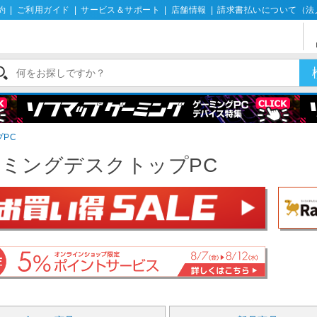
約
|
ご利用ガイド
|
サービス＆サポート
|
店舗情報
|
請求書払いについて（法
PC
ミングデスクトップPC