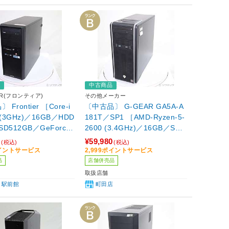
品
中古商品
ER(フロンティア)
その他メーカー
Frontier ［Core-i
〔中古品〕 G-GEAR GA5A-A
0 (3GHz)／16GB／HDD
181T／SP1 ［AMD-Ryzen-5-
SD512GB／GeForce
2600 (3.4GHz)／16GB／SSD
60(6GB)／Windows1
500GB／GeForce GTX 1660
0
¥59,980
(税込)
(税込)
e(64ビット)］
Ti(6GB)／Windows10 Home
ポイントサービス
2,999ポイントサービス
(64ビット)］
品
店舗併売品
取扱店舗
A 駅前館
町田店