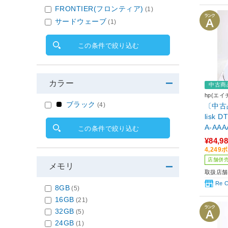
FRONTIER(フロンティア)
(1)
サードウェーブ
(1)
この条件で絞り込む
カラー
中古商
hp(エイ
ブラック
(4)
〔中古品
lisk 
A-AAA
この条件で絞り込む
6GHz
¥84,9
SD256
4,24
60 SU
店舗併
メモリ
1 Pro
取扱店舗
Re 
8GB
(5)
16GB
(21)
32GB
(5)
24GB
(1)