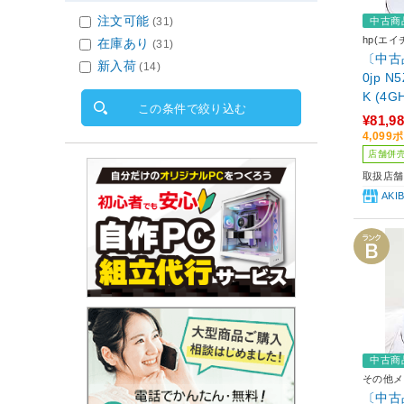
注文可能
中古商
(31)
hp(エイ
在庫あり
(31)
〔中古品
新入荷
(14)
0jp N
K (4
この条件で絞り込む
／SSD1
¥81,9
80Ti(
4,09
e(64
店舗併
取扱店舗
AKI
中古商
その他メ
〔中古品