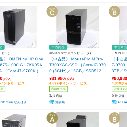
品
中古商品
中古商
チピー)
mouse(マウスコンピュータ)
FRONTI
〕 OMEN by HP Obe
〔中古品〕 MousePro MPro-
〔中古品〕 
DT875-1000 G1 7KK95A
T300XG6-SSD ［Core-i7-970
7-970
A ［Core-i7-9700K (3.
0 (3GHz)／16GB／SSD512G
3TB／S
)／16GB／HDD2TB／S
B／GeForce GTX 1660(6GB)
RTX 20
80
¥81,980
¥80,98
(税込)
(税込)
GB／GeForce RTX 20
／Windows11 Pro MAR］
0 Hom
9ポイントサービス
4,099ポイントサービス
4,049
PER(8GB)／Windows1
売品
店舗併売品
店舗併売
］
取扱店舗
取扱店舗
Collection なんば店
池袋店
AKIB