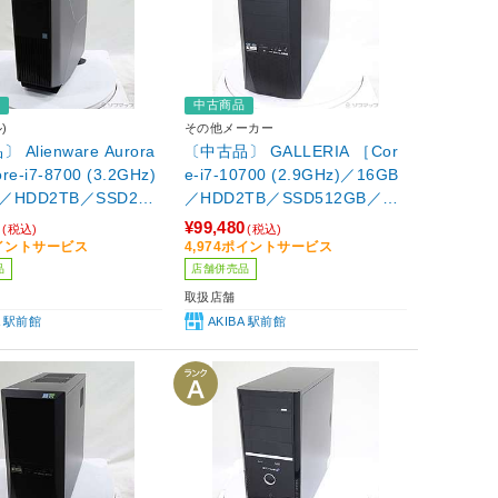
品
中古商品
)
その他メーカー
Alienware Aurora
〔中古品〕 GALLERIA ［Cor
re-i7-8700 (3.2GHz)
e-i7-10700 (2.9GHz)／16GB
／HDD2TB／SSD256
／HDD2TB／SSD512GB／Ge
orce GTX 1080Ti(1
Force RTX 2070 SUPER(8G
0
¥99,480
(税込)
(税込)
Windows10 Home］
B)／Windows11 Home］
ポイントサービス
4,974ポイントサービス
品
店舗併売品
取扱店舗
A 駅前館
AKIBA 駅前館