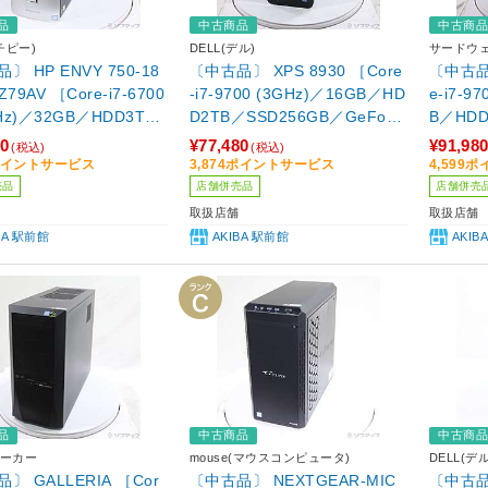
品
中古商品
中古商
チピー)
DELL(デル)
サードウ
〕 HP ENVY 750-18
〔中古品〕 XPS 8930 ［Core
〔中古品〕
5Z79AV ［Core-i7-6700
-i7-9700 (3GHz)／16GB／HD
e-i7-9
GHz)／32GB／HDD3TB
D2TB／SSD256GB／GeForc
B／HDD
TB／GeForce GTX 9
e GTX 1650(4GB)／Windows
eForce
80
¥77,480
¥91,98
(税込)
(税込)
6GB)／Windows10 Hom
11 Pro］
B)／Wi
9ポイントサービス
3,874ポイントサービス
4,599
ビット)］
売品
店舗併売品
店舗併売
取扱店舗
取扱店舗
BA 駅前館
AKIBA 駅前館
AKI
品
中古商品
中古商
ーカー
mouse(マウスコンピュータ)
DELL(デル
〕 GALLERIA ［Cor
〔中古品〕 NEXTGEAR-MIC
〔中古品〕