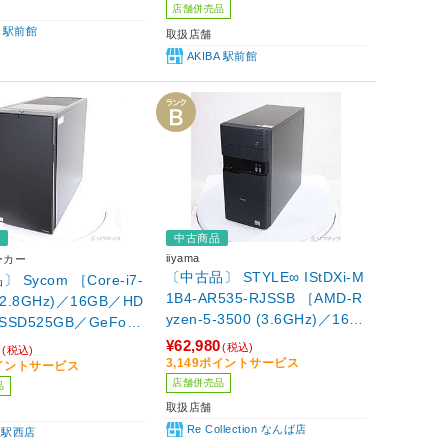
店舗併売品
A 駅前館
取扱店舗
AKIBA 駅前館
品
中古商品
iiyama
ーカー
〔中古品〕 STYLE∞ IStDXi-M
 Sycom ［Core-i7-
1B4-AR535-RJSSB ［AMD-R
(2.8GHz)／16GB／HD
yzen-5-3500 (3.6GHz)／16G
SSD525GB／GeForc
B／HDD1TB／SSD500GB／G
1070(8GB)／Windows
¥62,980
0
(税込)
(税込)
eForce GTX 1660 Super(6G
me(64ビット)］
3,149ポイントサービス
ポイントサービス
B)／Windows11 Home］
店舗併売品
品
取扱店舗
Re Collection なんば店
屋駅西店