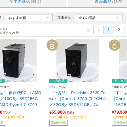
全ての商品
新品商品
(45点)
(13点)
順：
在庫表示：
32点)
1
2
4
件まで表示
品
中古商品
中古商
ーカー
DELL(デル)
mouse
品〕 自作機PC 〔AMD
〔中古品〕 Precision 3630 To
〔中古品〕
n ／16GB／SSD256G
wer ［Core-i7-8700 (3.2GHz)
［Core-
MD-Ryzen-7-3700X
／32GB／SSD512GB／GeFo
／16GB
GHz)／16GB／SSD256G
rce GTX 1060(6GB)／Windo
rce GT
80
¥55,980
¥79,98
(税込)
(税込)
orce GTX 1050Ti(4G
ws11 Pro(アップグレード済
ws11 
9ポイントサービス
2,799ポイントサービス
3,999
ndows11 Pro MAR］
み)］
売品
店舗併売品
店舗併売