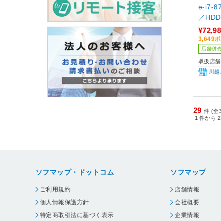
e-i7-
／HDD
rce G
¥72,9
ows1
3,64
店舗併
取扱店舗
川越
29
件 (全
1
件から
2
ソフマップ・ドットコム
ソフマップ
ご利用規約
店舗情報
個人情報保護方針
会社概要
特定商取引法に基づく表示
企業情報