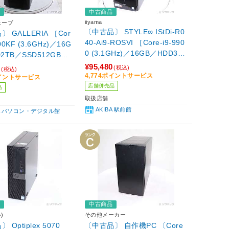
品
中古商品
iiyama
ェーブ
〔中古品〕 STYLE∞ IStDi-R0
 GALLERIA ［Cor
40-Ai9-ROSVI ［Core-i9-990
700KF (3.6GHz)／16G
0 (3.1GHz)／16GB／HDD3T
2TB／SSD512GB／G
B／SSD500GB／GeForce RT
 RTX 2070 SUPER(8G
¥95,480
0
(税込)
(税込)
X 2060(6GB)／Windows11 Pr
ndows11 Home］
4,774ポイントサービス
ポイントサービス
o(UP済)］
店舗併売品
品
取扱店舗
AKIBA 駅前館
BA パソコン・デジタル館
品
中古商品
)
その他メーカー
 Optiplex 5070
〔中古品〕 自作機PC 〔Core