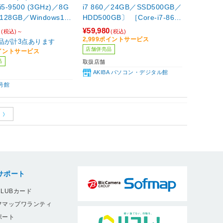
i5-9500 (3GHz)／8G
i7 860／24GB／SSD500GB／
128GB／Windows11
HDD500GB〕 ［Core-i7-860
アップグレード済み)］
(2.8GHz)／24GB／HDD500G
0
¥59,980
(税込)～
(税込)
B／SSD500GB／GeForce GT
2,999ポイントサービス
品が計3点あります
X 1080Ti(11GB)／Windows10
店舗併売品
ポイントサービス
Home］
品
取扱店舗
AKIBA パソコン・デジタル館
号館
サポート
LUBカード
フマップワランティ
ポート