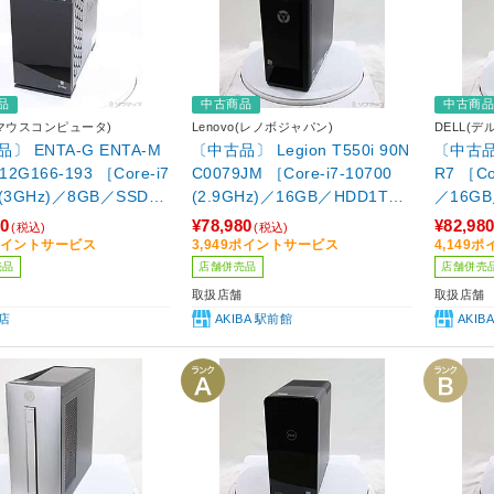
品
中古商品
中古商
e(マウスコンピュータ)
Lenovo(レノボジャパン)
DELL(デル
〕 ENTA-G ENTA-M
〔中古品〕 Legion T550i 90N
〔中古品〕 
12G166-193 ［Core-i7
C0079JM ［Core-i7-10700
R7 ［Co
 (3GHz)／8GB／SSD51
(2.9GHz)／16GB／HDD1TB
／16GB
eForce GTX 1660(6
／HDD1TB／GeForce GTX 1
GB／GeF
80
¥78,980
¥82,98
(税込)
(税込)
Windows11 Home(アッ
650 Super(4GB)／Windows1
1GB)／
9ポイントサービス
3,949ポイントサービス
4,149
ード済み)］
1 Home］
売品
店舗併売品
店舗併売
取扱店舗
取扱店舗
店
AKIBA 駅前館
AKIB