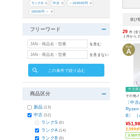
ランクD
中古
～100000円
10000円 ～
並び
フリーワード
29
件 (全
1
件から
2
を含む
を含まない
この条件で絞り込む
中古商
商品区分
その他メ
〔中古
新品
(13)
Ryze
中古
(32)
B〕 ［A
(3.6
ランクS
(0)
¥51,9
B／GeF
2,59
ランクA
(14)
B)／Wi
店舗併
ランクB
(9)