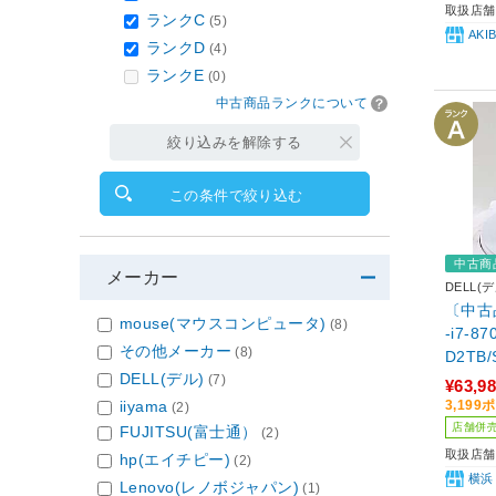
取扱店舗
ランクC
(5)
AK
ランクD
(4)
ランクE
(0)
中古商品ランクについて
絞り込みを解除する
この条件で絞り込む
中古商
メーカー
DELL(デ
〔中古品
mouse(マウスコンピュータ)
(8)
-i7-87
その他メーカー
(8)
D2TB/
DELL(デル)
TX 16
(7)
¥63,9
s10 
3,19
iiyama
(2)
店舗併
FUJITSU(富士通）
(2)
取扱店舗
hp(エイチピー)
(2)
横浜
Lenovo(レノボジャパン)
(1)