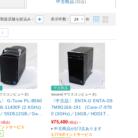
中古商品
(32点)
取扱店舗を絞込み：
表示件数：
件
品
中古商品
(マウスコンピュータ)
mouse(マウスコンピュータ)
 G-Tune PL-B560
〔中古品〕 ENTA-G ENTA-G9
i5-11400F (2.6GHz)
7M8G166-191 ［Core-i7-970
／SSD512GB／GeFo
0 (3GHz)／16GB／HDD1TB
X 1650(4GB)／Windo
／SSD240GB／GeForce GTX
0
¥75,480
(税込)
(税込)～
Home］
1660(6GB)／Windows11 Ho
ポイントサービス
中古商品が計2点あります
me(UP済)］
品
3,774ポイントサービス