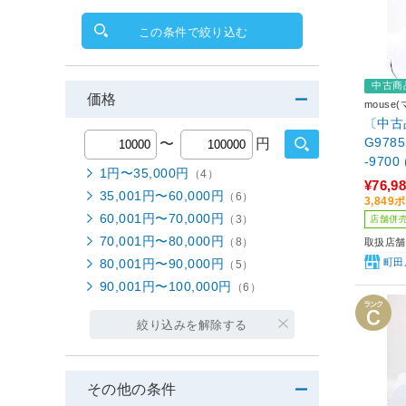
この条件で絞り込む
中古商
価格
mous
〔中古品
G9785
〜
円
-9700
1円〜35,000円
（4）
2GB／G
¥76,9
35,001円〜60,000円
（6）
GB)／
3,84
60,001円〜70,000円
プグレ
（3）
店舗併
70,001円〜80,000円
（8）
取扱店舗
80,001円〜90,000円
町田
（5）
90,001円〜100,000円
（6）
絞り込みを解除する
その他の条件