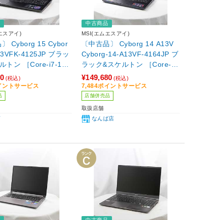
品
中古商品
エスアイ)
MSI(エムエスアイ)
 Cyborg 15 Cybor
〔中古品〕 Cyborg 14 A13V
13VFK-4125JP ブラッ
Cyborg-14-A13VF-4164JP ブ
トン ［Core-i7-136
ラック&スケルトン ［Core-i7
2.4GHz)／16GB／SSD1
-13620H (2.4GHz)／16GB／
80
¥149,680
(税込)
(税込)
orce RTX 4060(8G
SSD1TB／GeForce RTX 406
ポイントサービス
7,484ポイントサービス
5.6インチワイド／Wind
0(8GB)／14インチワイド／Wi
品
店舗併売品
 Home］
ndows11 Home］
取扱店舗
店
なんば店
品
中古商品