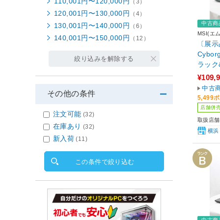
110,001円〜120,000円
（3）
120,001円〜130,000円
（4）
中古商
130,001円〜140,000円
（6）
MSI(エ
140,001円〜150,000円
（12）
〔展示品
Cybor
絞り込みを解除する
ラック&
-1245
¥109,
D512G
中古
その他の条件
0(4G
5,49
Windo
店舗併
注文可能
(32)
取扱店舗
在庫あり
(32)
横浜
新入荷
(11)
この条件で絞り込む
中古商