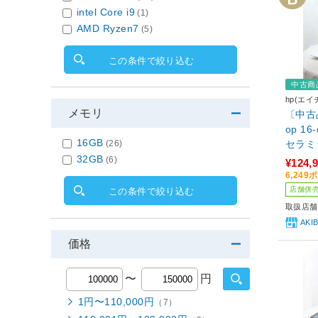
intel Core i9
(1)
AMD Ryzen7
(5)
この条件で絞り込む
中古商
hp(エイ
メモリ
〔中古品〕
op 16
16GB
セラミッ
(26)
-1270
32GB
(6)
¥124,
SSD51
6,24
060(
店舗併
この条件で絞り込む
／Win
取扱店舗
AK
価格
〜
円
1円〜110,000円
（7）