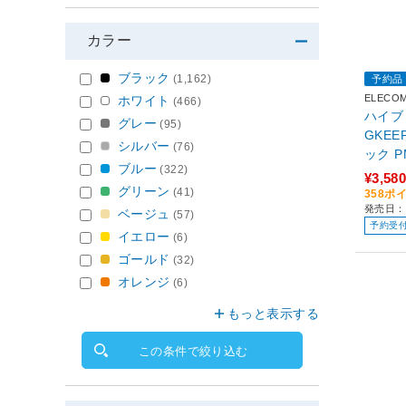
カラー
ブラック
(1,162)
予約品
ELECO
ホワイト
(466)
ハイブ
グレー
(95)
GKEE
シルバー
(76)
ック P
ブルー
(322)
¥3,580
グリーン
(41)
358ポ
発売日：
ベージュ
(57)
予約受
イエロー
(6)
ゴールド
(32)
オレンジ
(6)
もっと表示する
この条件で絞り込む