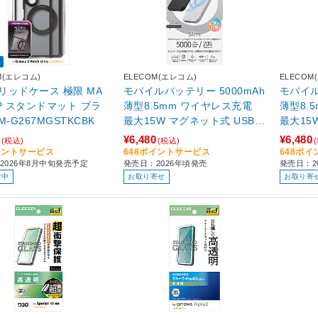
M(エレコム)
ELECOM(エレコム)
ELECOM
リッドケース 極限 MA
モバイルバッテリー 5000mAh
モバイル
P スタンドマット ブラ
薄型8.5mm ワイヤレス充電
薄型8.
M-G267MGSTKCBK
最大15W マグネット式 USB-
最大15
Cポート×1 Qi2準拠 機内持ち
Cポート
¥6,480
¥6,480
(税込)
(税込)
込み可 PSE適合 USB-Cケーブ
込み可 
イントサービス
648ポイントサービス
648ポ
2026年8月中旬発売予定
発売日：2026年頃発売
発売日：2
ル付き MagSafe対応 iPhone/
ル付き M
付中
お取り寄せ
お取り寄
Android対応 ブラック DE-C9
Android
5-5000BK
5-5000