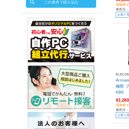
この条件で絞り込む
328ポ
発売日：2
お取り
ELECO
Arrow
極限 ブラック PM-F262ZERO
KBK
¥3,280
328ポ
発売日：2
お取り