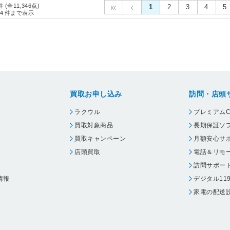
件 (全11,346点)
1
2
3
4
5
4
件まで表示
買取お申し込み
訪問・店頭
ラクウル
プレミアムC
買取対象商品
長期保証ソ
買取キャンペーン
月額安心サ
店頭買取
電話＆リモ
訪問サポー
情報
デジタル11
家電の配送