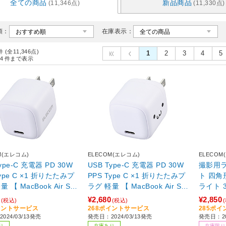
全ての商品
新品商品
(11,346点)
(11,330点)
順：
在庫表示：
件 (全11,346点)
1
2
3
4
5
4
件まで表示
M(エレコム)
ELECOM(エレコム)
ELECOM
ype-C 充電器 PD 30W
USB Type-C 充電器 PD 30W
撮影用ラ
Type C ×1 折りたたみプ
PPS Type C ×1 折りたたみプ
ト 四角形
 【 MacBook Air Sur
ラグ 軽量 【 MacBook Air Sur
ライト 
O iPhone iPad Galaxy
face GO iPhone iPad Galaxy
2000mA
¥2,680
¥2,850
(税込)
(税込)
 Android スマホ タブレッ
Pixel Android スマホ タブレッ
Canon
イントサービス
268ポイントサービス
285ポ
024/03/13発売
発売日：2024/03/13発売
発売日：2
D30W充電可能機器対応
ト PD30W充電可能機器対応
脚 な
り
在庫あり
在庫限り