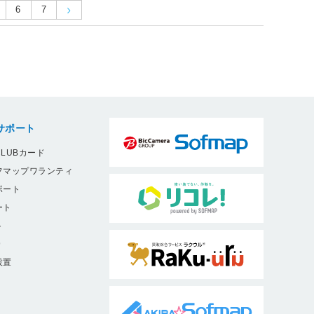
6
7
サポート
LUBカード
フマップワランティ
ポート
ート
ト
9
設置