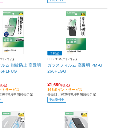
インチネジに接続可能 】
ク
予約品
(エレコム)
ELECOM(エレコム)
ィルム 指紋防止 高透明
ガラスフィルム 高透明 PM-G
66FLFUG
266FLGG
¥1,680
(税込)
(税込)
イントサービス
168ポイントサービス
026年8月中旬発売予定
発売日：2026年8月中旬発売予定
中
予約受付中