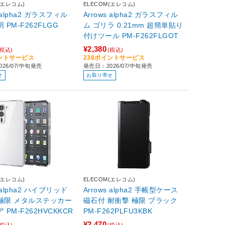
(エレコム)
ELECOM(エレコム)
s alpha2 ガラスフィル
Arrows alpha2 ガラスフィル
ム 高透明 PM-F262FLGG
ム ゴリラ 0.21mm 超簡単貼り
付けツール PM-F262FLGOT
¥2,380
(税込)
(税込)
イントサービス
238ポイントサービス
26/07/中旬発売
発売日：2026/07/中旬発売
せ
お取り寄せ
(エレコム)
ELECOM(エレコム)
s alpha2 ハイブリッド
Arrows alpha2 手帳型ケース
ルステッカー
磁石付 耐衝撃 極限 ブラック
リア PM-F262HVCKKCR
PM-F262PLFU3KBK
¥2,470
(税込)
(税込)