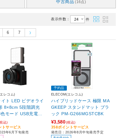
中古商品
(16点)
表示件数：
件
6
7
予約品
(エレコム)
ELECOM(エレコム)
イト LED ビデオライ
ハイブリッドケース 極限 MA
 8×8cm 5段階調光
GKEEP スタンドマット ブラ
3色モード USB充電式
ック PM-G266MGSTCBK
h 【 Samsung Nikon
¥3,580
(税込)
(税込)
 Sony 等 カメラ や 三
イントサービス
358ポイントサービス
023年6月下旬発売
発売日：2026年8月中旬発売予定
どのアクセサリーシュー
予約受付中