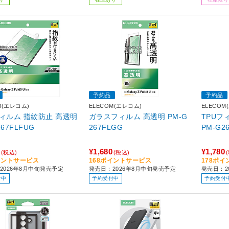
ト MPA-AC
】 しろちゃん(ホワイト×ブラ
や1/4
30WH
ック)
ブラッ
予約品
予約品
M(エレコム)
ELECOM(エレコム)
ELECOM
フィルム 指紋防止 高透明
ガラスフィルム 高透明 PM-G
TPUフ
267FLFUG
267FLGG
PM-G2
¥1,680
¥1,780
(税込)
(税込)
イントサービス
168ポイントサービス
178ポ
2026年8月中旬発売予定
発売日：2026年8月中旬発売予定
発売日：2
付中
予約受付中
予約受付