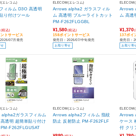
M(エレコム)
ELECOM(エレコム)
ELECOM
フィルム D3O 高透明
Arrows alpha2 ガラスフィル
Arrow
貼り付けツール
ム 高透明 ブルーライトカット
PM-F262FLGGBL
¥1,580
¥1,370
(税込)
(税込)
イントサービス
158ポイントサービス
137ポ
026/07月発売
発売日：2026/07/中旬発売
発売日：20
寄せ
お取り寄せ
お取り寄
M(エレコム)
ELECOM(エレコム)
ELECOM
ws alpha2ガラスフィルム
Arrows alpha2フィルム 指紋
Arrow
 高透明 超簡単貼り付け
防止 反射防止 PM-F262FLF
ケース 極限 メタ
ツール PM-F262FLGUSAT
付 ク
¥880
¥1,780
(税込)
(税込)