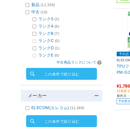
】 ホワイト ホワイ
新品
(11,330)
CP78
中古
(16)
ランクS
(2)
ランクA
(6)
ランクB
(7)
ランクC
(0)
ランクD
(1)
予約品
ランクE
(0)
ELECO
中古商品ランクについて
TPU
PM-G
この条件で絞り込む
¥1,780
178ポ
メーカー
発売日：
予約受
ELECOM(エレコム)
(11,346)
この条件で絞り込む