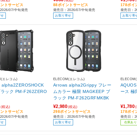
イントサービス
88ポイントサービス
178ポ
026/07/中旬発売
発売日：2026/07/中旬発売
発売日：20
寄せ
お取り寄せ
お取り寄
M(エレコム)
ELECOM(エレコム)
ELECOM
s alpha2ZEROSHOCK
Arrows alpha2Grippy フレー
AQUO
ムカラー 極限 MAGKEEP ブ
ース 極
ラック PM-F262GRFMKBK
¥2,980
¥1,780
(税込)
(税込)
イントサービス
298ポイントサービス
178ポ
026/07/中旬発売
発売日：2026/07/中旬発売
発売日：2
寄せ
お取り寄せ
在庫あり