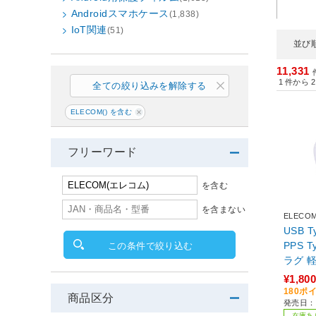
Androidスマホケース
(1,838)
IoT関連
(51)
並び
11,331
1
件から
2
全ての絞り込みを解除する
ELECOM() を含む
フリーワード
を含む
を含まない
ELECO
USB T
PPS 
この条件で絞り込む
ラグ 軽量
face G
¥1,800
Pixel
180ポ
商品区分
発売日：2
ト P
在庫あ