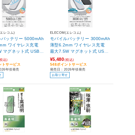
(エレコム)
ELECOM(エレコム)
バッテリー 5000mAh
モバイルバッテリー 3000mAh
5mm ワイヤレス充電
薄型6.2mm ワイヤレス充電
W マグネット式 USB-
最大7.5W マグネット式 USB-
×1 Qi2準拠 機内持ち
Cポート×1 機内持ち込み可 P
¥5,480
(税込)
(税込)
PSE適合 USB-Cケーブ
SE適合 USB-Cケーブル付き
イントサービス
548ポイントサービス
026年頃発売
発売日：2026年頃発売
agSafe対応 iPhone/
MagSafe対応 iPhone対応 ブ
せ
お取り寄せ
対応 シルバー DE-C9
ラック DE-C94-3000BK ［1
SV
ポート］