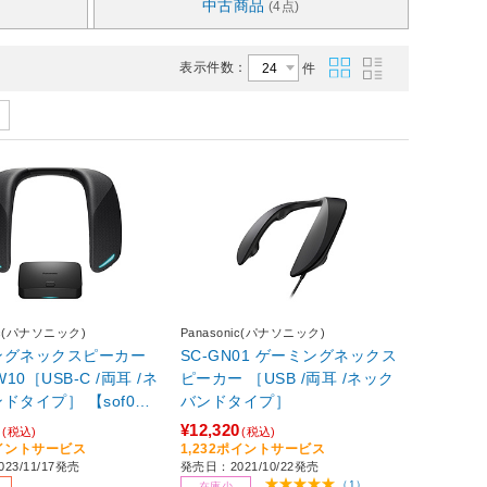
中古商品
(4点)
表示件数：
件
nic(パナソニック)
Panasonic(パナソニック)
ングネックスピーカー
SC-GN01 ゲーミングネックス
W10［USB-C /両耳 /ネ
ピーカー ［USB /両耳 /ネック
ドタイプ］ 【sof00
バンドタイプ］
0
¥12,320
(税込)
(税込)
ポイントサービス
1,232ポイントサービス
23/11/17発売
発売日：2021/10/22発売
（1）
在庫少