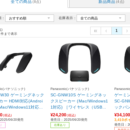
全ての商品
新品商品
(8点)
(4点)
順：
在庫表示：
点)
1
件まで表示
onic(パナソニック)
Panasonic(パナソニック)
Panaso
GNW30 ゲーミングネック
SC-GNW10S ゲーミングネッ
ゲーミ
ー HDMI対応(Androi
クスピーカー (Mac/Windows1
SC-GN
/Mac/Windows11対応)
1対応) ［ワイヤレス（USB）
ックバン
ク ［ワイヤレス（Bluet
/両耳 /ネックバンドタイプ］
1】
00
¥24,200
¥34,10
(税込)
(税込)
＋USB） /両耳 /ネックバ
025/06/20発売
発売日：2025/06/20発売
3,410
発売日：20
イプ］
り
在庫あり
数量限定