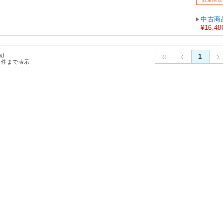
中古商
¥16,48
点)
1
件まで表示