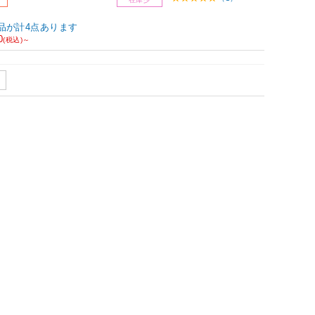
品が計4点あります
0
(税込)～