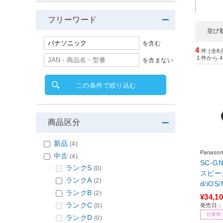
フリーワード
並び
を含む
4
件 (全8
1
件から
4
を含まない
この条件で絞り込む
商品区分
新品
(4)
Panas
中古
(4)
SC-
ランクS
(0)
スピーカ
ランクA
(2)
d/iOS
ランクB
(2)
ブラッ
¥34,1
ooth
ランクC
(0)
発売日：2
ンドタ
在庫限
ランクD
(0)