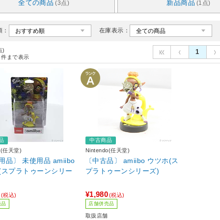
全ての商品
新品商品
(3点)
(1点)
順：
在庫表示：
点)
1
件まで表示
品
中古商品
do(任天堂)
Nintendo(任天堂)
品〕 未使用品 amiibo
〔中古品〕 amiibo ウツホ(ス
(スプラトゥーンシリー
プラトゥーンシリーズ)
¥1,980
(税込)
(税込)
売品
店舗併売品
取扱店舗