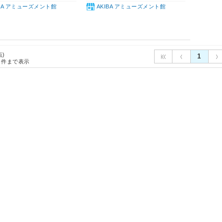
IBA アミューズメント館
AKIBA アミューズメント館
点)
1
件まで表示