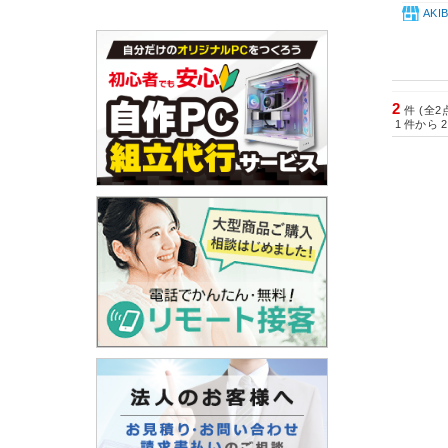
AK
2
件 (全2
1
件から
2