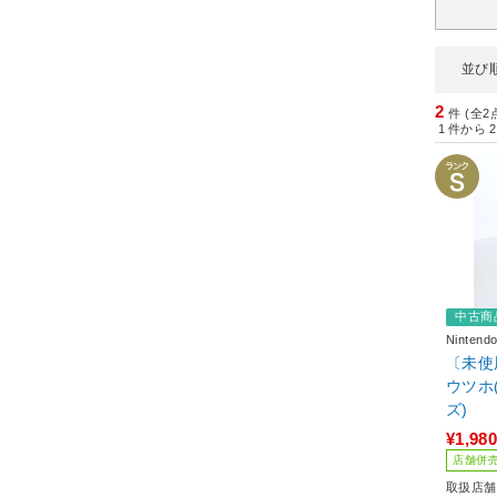
並び
2
件 (全2
1
件から
2
中古商
Ninten
〔未使用
ウツホ
ズ)
¥1,980
店舗併
取扱店舗