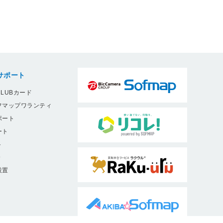
サポート
LUBカード
フマップワランティ
ポート
ート
ト
9
設置