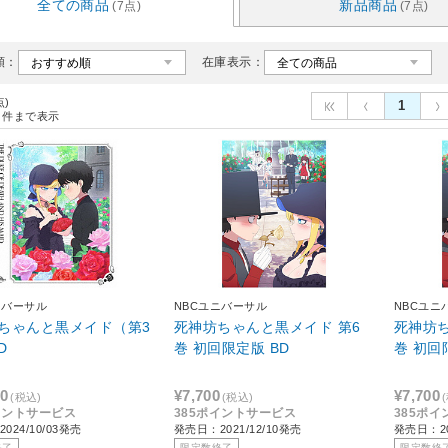
全ての商品
新品商品
(7点)
(7点)
順：
在庫表示：
点)
1
件まで表示
ニバーサル
NBCユニバーサル
NBCユニ
ちゃんと黒メイド（第3
死神坊ちゃんと黒メイド 第6
死神坊ち
D
巻 初回限定版 BD
巻 初回
20
¥7,700
¥7,700
(税込)
(税込)
イントサービス
385ポイントサービス
385ポ
024/10/03発売
発売日：2021/12/10発売
発売日：20
終了
限定数終了
限定数終