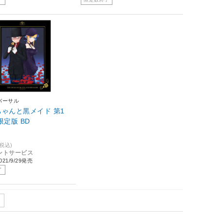
バーサル
ゃんと黒メイド 第1
限定版 BD
(税込)
イントサービス
21/9/29発売
了