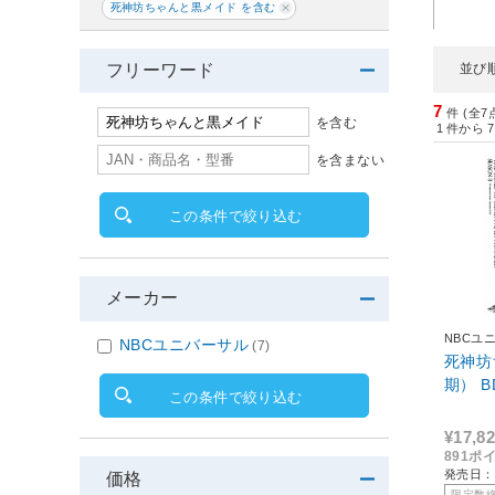
死神坊ちゃんと黒メイド を含む
フリーワード
並び
7
件 (全7
を含む
1
件から
7
を含まない
この条件で絞り込む
メーカー
NBCユ
NBCユニバーサル
(7)
死神坊
期） B
この条件で絞り込む
¥17,8
891ポ
発売日：2
価格
限定数