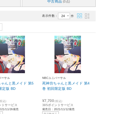
中古商品
(0点)
表示件数：
件
バーサル
NBCユニバーサル
ゃんと黒メイド 第5
死神坊ちゃんと黒メイド 第4
限定版 BD
巻 初回限定版 BD
¥7,700
(税込)
(税込)
イントサービス
385ポイントサービス
21/11/26発売
発売日：2021/11/12発売
了
限定数終了