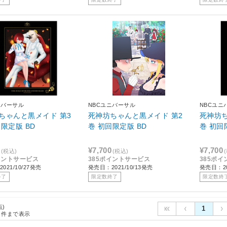
ニバーサル
NBCユニバーサル
NBCユニ
ちゃんと黒メイド 第3
死神坊ちゃんと黒メイド 第2
死神坊ち
回限定版 BD
巻 初回限定版 BD
巻 初回
¥7,700
¥7,700
(税込)
(税込)
イントサービス
385ポイントサービス
385ポ
021/10/27発売
発売日：2021/10/13発売
発売日：20
終了
限定数終了
限定数終
点)
1
件まで表示