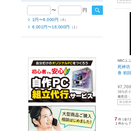
〜
円
1円〜8,000円
（6）
8,001円〜18,000円
（1）
NBCユ
死神坊
巻 初
¥7,700
385ポ
発売日：2
限定数
7
件 (全7
1
件から
7