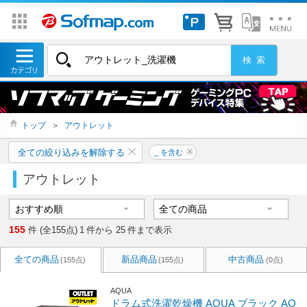
トップ
＞
アウトレット
全ての絞り込みを解除する
_ を含む
アウトレット
155
件 (全155点)
1
件から
25
件まで表示
全ての商品
新品商品
中古商品
(155点)
(155点)
(0点)
AQUA
ドラム式洗濯乾燥機 AQUA ブラック AQ