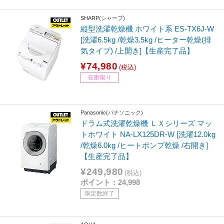
SHARP(シャープ)
縦型洗濯乾燥機 ホワイト系 ES-TX6J-W
[洗濯6.5kg /乾燥3.5kg /ヒーター乾燥(排
気タイプ) /上開き]【生産完了品】
¥74,980
(税込)
在庫限り
Panasonic(パナソニック)
ドラム式洗濯乾燥機 ＬＸシリーズ マッ
トホワイト NA-LX125DR-W [洗濯12.0kg
/乾燥6.0kg /ヒートポンプ乾燥 /右開き]
【生産完了品】
¥249,980
(税込)
ポイント：24,998
限定数終了