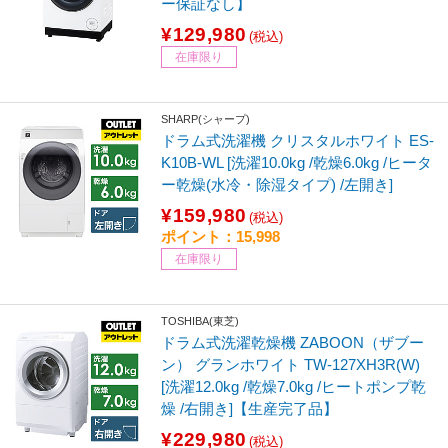
ー保証なし】
¥129,980
(税込)
在庫限り
SHARP(シャープ)
ドラム式洗濯機 クリスタルホワイト ES-
K10B-WL [洗濯10.0kg /乾燥6.0kg /ヒータ
ー乾燥(水冷・除湿タイプ) /左開き]
¥159,980
(税込)
ポイント：15,998
在庫限り
TOSHIBA(東芝)
ドラム式洗濯乾燥機 ZABOON（ザブー
ン） グランホワイト TW-127XH3R(W)
[洗濯12.0kg /乾燥7.0kg /ヒートポンプ乾
燥 /右開き]【生産完了品】
¥229,980
(税込)