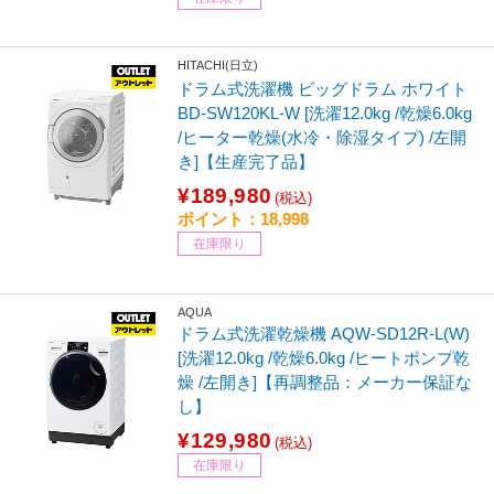
HITACHI(日立)
ドラム式洗濯機 ビッグドラム ホワイト
BD-SW120KL-W [洗濯12.0kg /乾燥6.0kg
/ヒーター乾燥(水冷・除湿タイプ) /左開
き]【生産完了品】
¥189,980
(税込)
ポイント：18,998
在庫限り
AQUA
ドラム式洗濯乾燥機 AQW-SD12R-L(W)
[洗濯12.0kg /乾燥6.0kg /ヒートポンプ乾
燥 /左開き]【再調整品：メーカー保証な
し】
¥129,980
(税込)
在庫限り