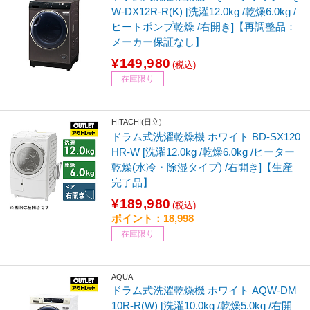
W-DX12R-R(K) [洗濯12.0kg /乾燥6.0kg /
ヒートポンプ乾燥 /右開き]【再調整品：
メーカー保証なし】
¥149,980
(税込)
在庫限り
HITACHI(日立)
ドラム式洗濯乾燥機 ホワイト BD-SX120
HR-W [洗濯12.0kg /乾燥6.0kg /ヒーター
乾燥(水冷・除湿タイプ) /右開き]【生産
完了品】
¥189,980
(税込)
ポイント：18,998
在庫限り
AQUA
ドラム式洗濯乾燥機 ホワイト AQW-DM
10R-R(W) [洗濯10.0kg /乾燥5.0kg /右開