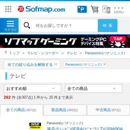
トップ
＞
テレビ・レコーダー
＞
テレビ
＞
Panasonic(パナソニック)
全ての絞り込みを解除する
Panasonic(パナソニック)
テレビ
262
件 (全307点)
1
件から
25
件まで表示
全ての商品
新品商品
中古商品
(307点)
(250点)
(57点)
Panasonic(パナソニック)
液晶テレビ VIERA(ビエラ) TV-50W90A