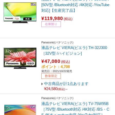
[50V型 /Bluetooth対応 /4K対応 /YouTube
対応]【生産完了品】
¥119,980
(税込)
在庫限り
Panasonic(パナソニック)
液晶テレビ VIERA(ビエラ) TH-32J300
［32V型 /ハイビジョン]
¥47,080
(税込)
ポイント：4,708
発売日：2021/10/22発売
数量限定
中古商品が計1点あります
¥24,580
(税込)～
Panasonic(パナソニック)
液晶テレビ VIERA(ビエラ) TV-75W95B
［75V型 /Bluetooth対応 /4K対応 /BS・C
S 4Kチューナー内蔵 /YouTube対応］