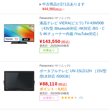
中古商品が計1点あります
¥44,980
(税込)～
Panasonic(パナソニック)
液晶テレビ VIERA(ビエラ) TV-43W90B
［43V型 /Bluetooth対応 /4K対応 /BS・C
S 4Kチューナー内蔵 /YouTube対応］
¥143,550
(税込)
発売日：2025/06/20発売
在庫あり
Panasonic(パナソニック)
ポータブルテレビ UN-15LD12H ［15V型
/防水対応 /500GB］
¥88,110
(税込)
ポイント：8,811
発売日：2023/05/19発売
（1）
在庫限り