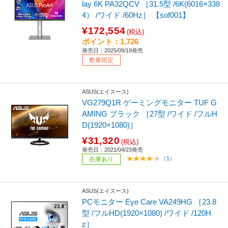
lay 6K PA32QCV ［31.5型 /6K(6016×338
4） /ワイド /60Hz］ 【sof001】
¥172,554
(税込)
ポイント：1,726
発売日：2025/09/19発売
数量限定
ASUS(エイスース)
VG279Q1R ゲーミングモニター TUF G
AMING ブラック ［27型 /ワイド /フルH
D(1920×1080)］
¥31,320
(税込)
発売日：2021/04/23発売
（1）
在庫あり
ASUS(エイスース)
PCモニター Eye Care VA249HG ［23.8
型 /フルHD(1920×1080) /ワイド /120H
z］