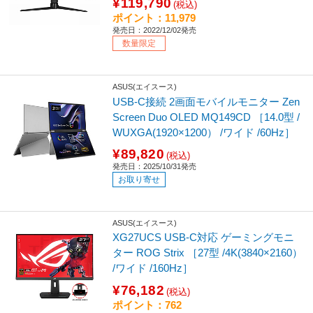
¥119,790
(税込)
ポイント：11,979
発売日：2022/12/02発売
数量限定
ASUS(エイスース)
USB-C接続 2画面モバイルモニター Zen
Screen Duo OLED MQ149CD ［14.0型 /
WUXGA(1920×1200） /ワイド /60Hz］
¥89,820
(税込)
発売日：2025/10/31発売
お取り寄せ
ASUS(エイスース)
XG27UCS USB-C対応 ゲーミングモニ
ター ROG Strix ［27型 /4K(3840×2160）
/ワイド /160Hz］
¥76,182
(税込)
ポイント：762