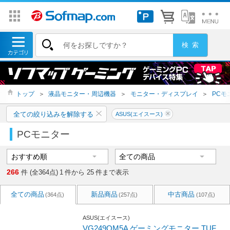
トップ
＞
液晶モニター・周辺機器
＞
モニター・ディスプレイ
＞
PCモ
全ての絞り込みを解除する
ASUS(エイスース)
PCモニター
266
件 (全364点)
1
件から
25
件まで表示
全ての商品
新品商品
中古商品
(364点)
(257点)
(107点)
ASUS(エイスース)
VG249QM5A ゲーミングモニター TUF