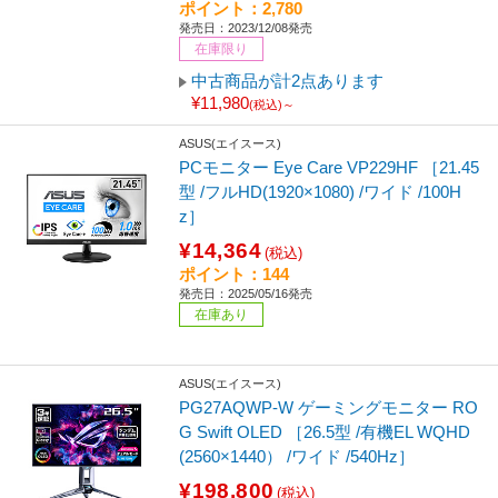
ポイント：2,780
発売日：2023/12/08発売
在庫限り
中古商品が計2点あります
¥11,980
(税込)～
ASUS(エイスース)
PCモニター Eye Care VP229HF ［21.45
型 /フルHD(1920×1080) /ワイド /100H
z］
¥14,364
(税込)
ポイント：144
発売日：2025/05/16発売
在庫あり
ASUS(エイスース)
PG27AQWP-W ゲーミングモニター RO
G Swift OLED ［26.5型 /有機EL WQHD
(2560×1440） /ワイド /540Hz］
¥198,800
(税込)