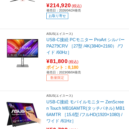
¥214,920
(税込)
発売日：2026/04/24発売
お取り寄せ
ASUS(エイスース)
USB-C接続 PCモニター ProArt シルバー
PA279CRV ［27型 /4K(3840×2160） /ワ
イド /60Hz］
¥81,800
(税込)
ポイント：8,180
発売日：2023/08/04発売
数量限定
ASUS(エイスース)
USB-C接続 モバイルモニター ZenScree
n Touch MB16AMTR(タッチパネル) MB1
6AMTR ［15.6型 /フルHD(1920×1080) /
ワイド /61Hz］