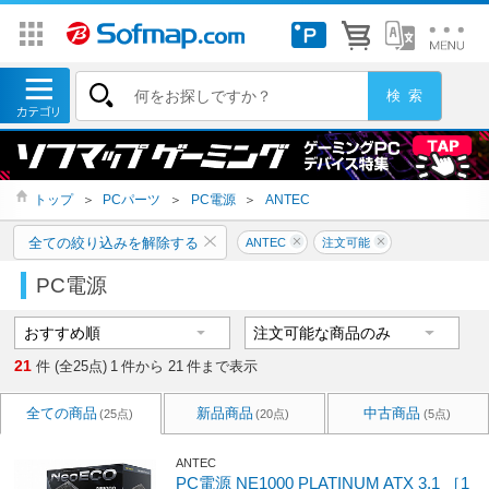
トップ
＞
PCパーツ
＞
PC電源
＞
ANTEC
全ての絞り込みを解除する
ANTEC
注文可能
PC電源
21
件 (全25点)
1
件から
21
件まで表示
全ての商品
新品商品
中古商品
(25点)
(20点)
(5点)
ANTEC
PC電源 NE1000 PLATINUM ATX 3.1 ［1