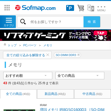
トップ
＞
PCパーツ
＞
メモリ
全ての絞り込みを解除する
SO-DIMM DDR3
メモリ
43
件 (全43点)
1
件から
25
件まで表示
全ての商品
新品商品
中古商品
(43点)
(43点)
(0点)
IRAM
増設メモリ IR8GSO1600D3 ［SO-DIM