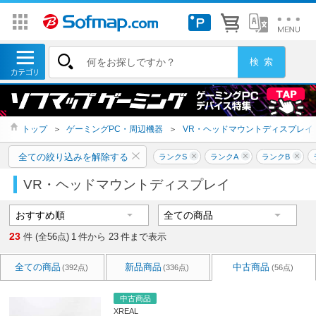
トップ
＞
ゲーミングPC・周辺機器
＞
VR・ヘッドマウントディスプレイ
全ての絞り込みを解除する
ランクS
ランクA
ランクB
VR・ヘッドマウントディスプレイ
23
件 (全56点)
1
件から
23
件まで表示
全ての商品
新品商品
中古商品
(392点)
(336点)
(56点)
中古商品
XREAL