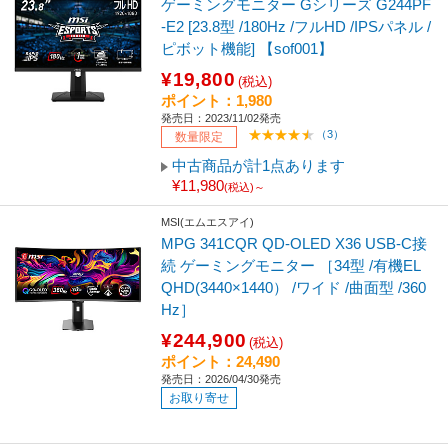
ゲーミングモニター Gシリーズ G244PF
-E2 [23.8型 /180Hz /フルHD /IPSパネル /
ピボット機能] 【sof001】
¥19,800
(税込)
ポイント：1,980
発売日：2023/11/02発売
（3）
数量限定
中古商品が計1点あります
¥11,980
(税込)～
MSI(エムエスアイ)
MPG 341CQR QD-OLED X36 USB-C接
続 ゲーミングモニター ［34型 /有機EL
QHD(3440×1440） /ワイド /曲面型 /360
Hz］
¥244,900
(税込)
ポイント：24,490
発売日：2026/04/30発売
お取り寄せ