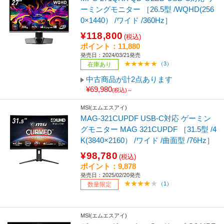
ーミングモニター ［26.5型 /WQHD(256
0×1440） /ワイド /360Hz］
¥118,800
(税込)
ポイント：11,880
発売日：2024/03/21発売
（3）
在庫あり
中古商品が計2点あります
¥69,980
(税込)～
MSI(エムエスアイ)
MAG-321CUPDF USB-C対応 ゲーミン
グモニター MAG 321CUPDF ［31.5型 /4
K(3840×2160） /ワイド /曲面型 /76Hz］
¥98,780
(税込)
ポイント：9,878
発売日：2025/02/20発売
（1）
数量限定
MSI(エムエスアイ)