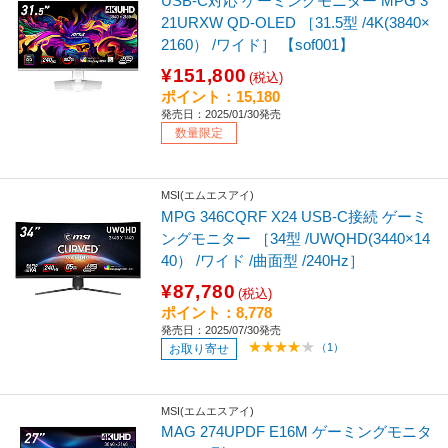
USB-C対応 ゲーミングモニター MPG 3
21URXW QD-OLED ［31.5型 /4K(3840×
2160） /ワイド］ 【sof001】
¥151,800
(税込)
ポイント：15,180
発売日：2025/01/30発売
数量限定
MSI(エムエスアイ)
MPG 346CQRF X24 USB-C接続 ゲーミ
ングモニター ［34型 /UWQHD(3440×14
40） /ワイド /曲面型 /240Hz］
¥87,780
(税込)
ポイント：8,778
発売日：2025/07/30発売
（1）
お取り寄せ
MSI(エムエスアイ)
MAG 274UPDF E16M ゲーミングモニタ