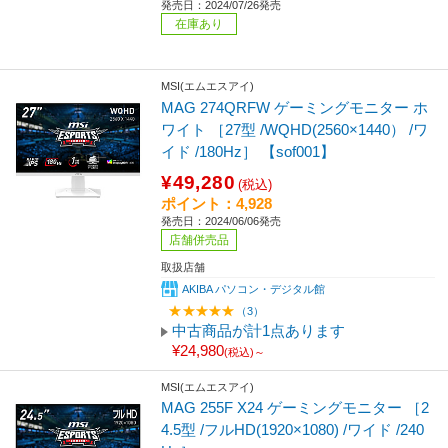
発売日：2024/07/26発売
在庫あり
MSI(エムエスアイ)
MAG 274QRFW ゲーミングモニター ホ
ワイト ［27型 /WQHD(2560×1440） /ワ
イド /180Hz］ 【sof001】
¥49,280
(税込)
ポイント：4,928
発売日：2024/06/06発売
店舗併売品
取扱店舗
AKIBA パソコン・デジタル館
（3）
中古商品が計1点あります
¥24,980
(税込)～
MSI(エムエスアイ)
MAG 255F X24 ゲーミングモニター ［2
4.5型 /フルHD(1920×1080) /ワイド /240