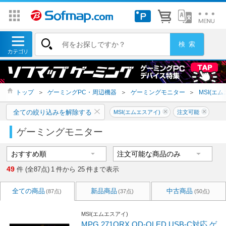
トップ
＞
ゲーミングPC・周辺機器
＞
ゲーミングモニター
＞
MSI(エ
全ての絞り込みを解除する
MSI(エムエスアイ)
注文可能
ゲーミングモニター
49
件 (全87点)
1
件から
25
件まで表示
全ての商品
新品商品
中古商品
(87点)
(37点)
(50点)
MSI(エムエスアイ)
MPG 271QRX QD-OLED USB-C対応 ゲ