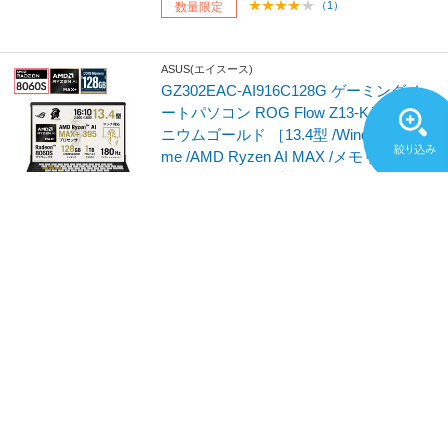
（1）
数量限定
ASUS(エイスース)
GZ302EAC-AI916C128G ゲーミングノ
ートパソコン ROG Flow Z13-KJP デセ
ニウムゴールド ［13.4型 /Windows11 Ho
me /AMD Ryzen AI MAX /メモリ：128G
B /SSD：1TB /日本語版キーボード］
¥665,820
(税込)
発売日：2026/03/06発売
在庫限り
ASUS(エイスース)
GU405AR-U9R5070TIG ゲーミングノー
トパソコン ROG Zephyrus G14 エクリ
プスグレー ［Copilot+ PC /14.0型 /Windo
ws11 Home /intel Core Ultra 9 /メモリ：3
2GB /SSD：1TB /日本語版キーボード］