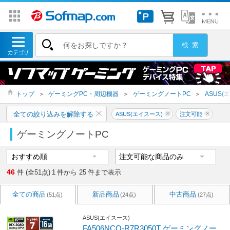
トップ
＞
ゲーミングPC・周辺機器
＞
ゲーミングノートPC
＞
ASUS(
全ての絞り込みを解除する
ASUS(エイスース)
注文可能
ゲーミングノートPC
46
件 (全51点)
1
件から
25
件まで表示
全ての商品
新品商品
中古商品
(51点)
(24点)
(27点)
ASUS(エイスース)
FA506NCQ-R7R3050T ゲーミングノー