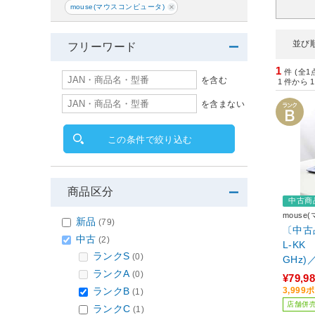
mouse(マウスコンピュータ)
並び
フリーワード
1
件 (全1
を含む
1
件から
1
を含まない
この条件で絞り込む
商品区分
中古商
mous
新品
(79)
〔中古品
中古
(2)
L-KK 
ランクS
(0)
GHz)
ランクA
GeFor
(0)
¥79,9
14イン
ランクB
3,99
(1)
Home
店舗併
ランクC
(1)