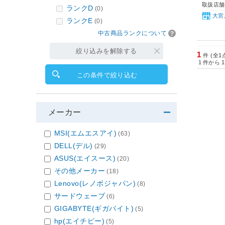
取扱店舗
ランクD
(0)
大宮
ランクE
(0)
中古商品ランクについて
絞り込みを解除する
1
件 (全1
1
件から
1
この条件で絞り込む
メーカー
MSI(エムエスアイ)
(63)
DELL(デル)
(29)
ASUS(エイスース)
(20)
その他メーカー
(18)
Lenovo(レノボジャパン)
(8)
サードウェーブ
(6)
GIGABYTE(ギガバイト)
(5)
hp(エイチピー)
(5)