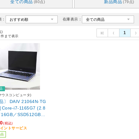
全ての商品
新品商品
(80点)
(79点)
順：
在庫表示：
点)
1
件まで表示
品
e(マウスコンピュータ)
〕 DAIV 21064N-TG
［Core-i7-1165G7 (2.8
／16GB／SSD512GB／
ce GTX 1650Ti(4GB)／
80
(税込)
チワイド／Windows11
9ポイントサービス
］
売品