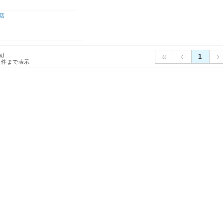
店
点)
1
件まで表示