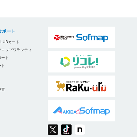
サポート
LUBカード
フマップワランティ
ポート
ート
ト
9
設置