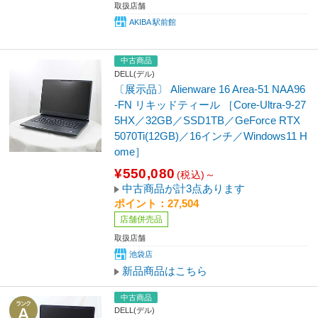
取扱店舗
AKIBA 駅前館
中古商品
DELL(デル)
〔展示品〕 Alienware 16 Area-51 NAA96
-FN リキッドティール ［Core-Ultra-9-27
5HX／32GB／SSD1TB／GeForce RTX
5070Ti(12GB)／16インチ／Windows11 H
ome］
¥550,080
(税込)～
中古商品が計3点あります
ポイント：27,504
店舗併売品
取扱店舗
池袋店
新品商品はこちら
中古商品
DELL(デル)