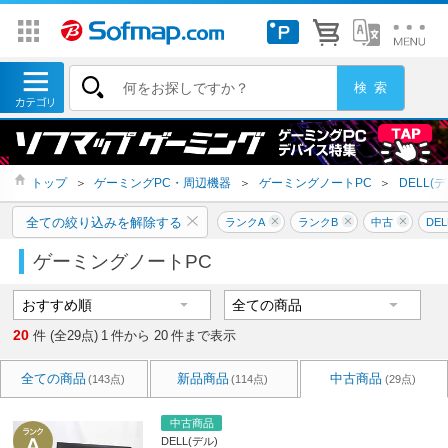
トップ
＞
ゲーミングPC・周辺機器
＞
ゲーミングノートPC
＞
DELL(デ
全ての絞り込みを解除する
ランクA
ランクB
中古
DEL
ゲーミングノートPC
20
件 (全29点)
1
件から
20
件まで表示
全ての商品
新品商品
中古商品
(143点)
(114点)
(29点)
中古商品
DELL(デル)