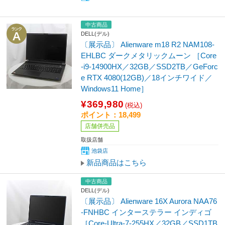
中古商品
DELL(デル)
〔展示品〕 Alienware m18 R2 NAM108-
EHLBC ダークメタリックムーン ［Core
-i9-14900HX／32GB／SSD2TB／GeForc
e RTX 4080(12GB)／18インチワイド／
Windows11 Home］
¥369,980
(税込)
ポイント：18,499
店舗併売品
取扱店舗
池袋店
新品商品はこちら
中古商品
DELL(デル)
〔展示品〕 Alienware 16X Aurora NAA76
-FNHBC インターステラー インディゴ
［Core-Ultra-7-255HX／32GB／SSD1TB