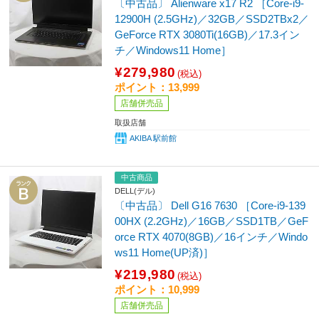
〔中古品〕 Alienware x17 R2 ［Core-i9-
12900H (2.5GHz)／32GB／SSD2TBx2／
GeForce RTX 3080Ti(16GB)／17.3イン
チ／Windows11 Home］
¥279,980
(税込)
ポイント：13,999
店舗併売品
取扱店舗
AKIBA 駅前館
中古商品
DELL(デル)
〔中古品〕 Dell G16 7630 ［Core-i9-139
00HX (2.2GHz)／16GB／SSD1TB／GeF
orce RTX 4070(8GB)／16インチ／Windo
ws11 Home(UP済)］
¥219,980
(税込)
ポイント：10,999
店舗併売品