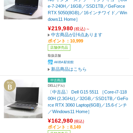
e-7-240H／16GB／SSD1TB／GeForce
RTX 5050(8GB)／16インチワイド／Win
dows11 Home］
¥219,980
(税込)～
中古商品が計6点あります
ポイント：10,999
店舗併売品
取扱店舗
AKIBA 駅前館
新品商品はこちら
中古商品
DELL(デル)
〔中古品〕 Dell G15 5511 ［Core-i7-118
00H (2.3GHz)／32GB／SSD1TB／GeFo
rce RTX 3060 Laptop(6GB)／15.6インチ
／Windows11 Home］
¥162,980
(税込)
ポイント：8,149