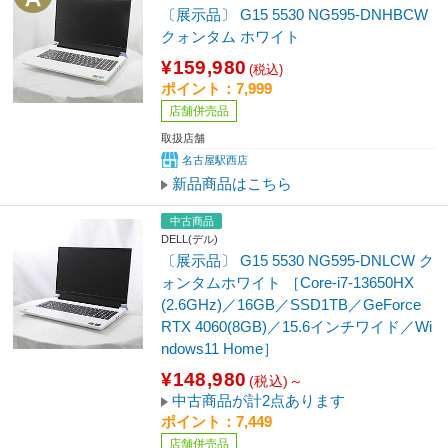
〔展示品〕 G15 5530 NG595-DNHBCW
クォンタム ホワイト
¥159,980
(税込)
ポイント：7,999
店舗併売品
取扱店舗
名古屋駅西店
新品商品はこちら
中古商品
DELL(デル)
〔展示品〕 G15 5530 NG595-DNLCW ク
ォンタムホワイト ［Core-i7-13650HX
(2.6GHz)／16GB／SSD1TB／GeForce
RTX 4060(8GB)／15.6インチワイド／Wi
ndows11 Home］
¥148,980
(税込)～
中古商品が計2点あります
ポイント：7,449
店舗併売品