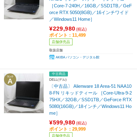
［Core-7-240H／16GB／SSD1TB／GeF
orce RTX 5050(8GB)／16インチワイド
／Windows11 Home］
¥229,980
(税込)
ポイント：11,499
店舗併売品
取扱店舗
AKIBA パソコン・デジタル館
中古商品
DELL(デル)
〔中古品〕 Alienware 18 Area-51 NAA10
8-FN リキッドティール ［Core-Ultra-9-2
75HX／32GB／SSD1TB／GeForce RTX
5080(16GB)／18インチ／Windows11 Ho
me］
¥599,980
(税込)
ポイント：29,999
店舗併売品