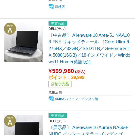
川越店
中古商品
DELL(デル)
〔中古品〕 Alienware 18 Area-51 NAA10
8-FNE リキッドティール ［Core-Ultra-9-
275HX／32GB／SSD1TB／GeForce RT
X 5080(16GB)／18インチワイド／Windo
ws11 Home(英語版)］
¥599,980
(税込)
ポイント：29,999
店舗併売品
取扱店舗
AKIBA パソコン・デジタル館
中古商品
DELL(デル)
〔展示品〕 Alienware 16 Aurora NA66-F
NHBC インターステラー インディゴ