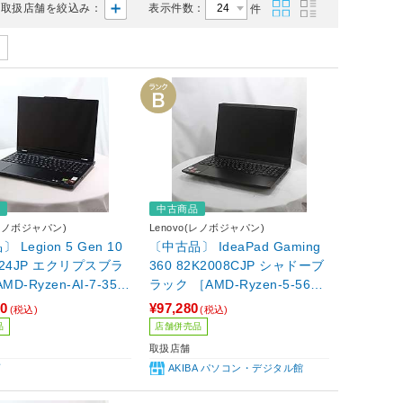
取扱店舗を絞込み：
表示件数：
件
品
中古商品
(レノボジャパン)
Lenovo(レノボジャパン)
 Legion 5 Gen 10
〔中古品〕 IdeaPad Gaming
024JP エクリプスブラ
360 82K2008CJP シャドーブ
D-Ryzen-AI-7-350
ラック ［AMD-Ryzen-5-5600
／SSD1TB／GeForce
H (3.3GHz)/16GB/SSD512G
80
¥97,280
(税込)
(税込)
060(8GB)／15.1インチ
B/GeForce RTX 3050 Lapto
品
店舗併売品
indows11 Home］
p/15.6インチ/Windows11 Ho
取扱店舗
me(UP済)］
店
AKIBA パソコン・デジタル館