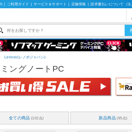
約
|
ご利用ガイド
|
サービス＆サポート
|
店舗情報
|
請求書払いについて（法
＞
Lenovo(レノボジャパン)
ミングノートPC
全ての商品
新品商品
(102点)
(95点)