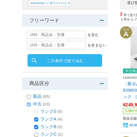
並び
Lenovo(レノボジャパン)
7
件 (全7
1
件から
7
フリーワード
を含む
を含まない
この条件で絞り込む
中古商
Lenov
商品区分
〔展示品〕
83M0
新品
ック ［
(95)
4GB／
中古
(10)
¥249,
X 50
ランクS
店舗併
(0)
イド／W
ランクA
取扱店舗
(4)
AK
ランクB
(3)
ランクC
(2)