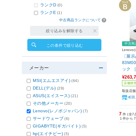
ランクD
(0)
ランクE
(1)
中古商品ランクについて
絞り込みを解除する
中古商
この条件で絞り込む
Lenov
〔展示品〕
83M0
メーカー
ック ［
4GB／
¥263,
MSI(エムエスアイ)
(64)
X 50
店舗併
DELL(デル)
イド／W
(29)
取扱店舗
ASUS(エイスース)
(21)
町田
その他メーカー
(20)
Lenovo(レノボジャパン)
(7)
7
件 (全7
サードウェーブ
1
件から
7
(6)
GIGABYTE(ギガバイト)
(5)
hp(エイチピー)
(5)