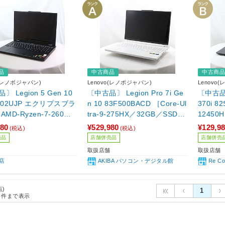
品
中古商品
中古商
o(レノボジャパン)
Lenovo(レノボジャパン)
Lenovo
 Legion 5 Gen 10
〔中古品〕 Legion Pro 7i Ge
〔中古品〕
002UJP エクリプスブラ
n 10 83F500BACD ［Core-Ul
370i 8
AMD-Ryzen-7-260／2
tra-9-275HX／32GB／SSD1T
12450
SSD1TB／GeForce RT
B／GeForce RTX 5080(16G
D512GB
780
¥529,980
¥129,9
(税込)
(税込)
60(8GB)／15.1インチワ
B)／16インチ／Windows11 H
0(6G
売品
店舗併売品
店舗併売
indows11 Home］
ome(中国語版)］
ndows
取扱店舗
取扱店舗
店
AKIBA パソコン・デジタル館
Re C
点)
1
件まで表示