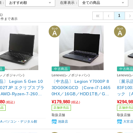
順：
在庫表示：
点)
1
件まで表示
品
中古商品
中古商
o(レノボジャパン)
Lenovo(レノボジャパン)
Lenovo
 Legion 5 Gen 10
〔中古品〕 Legion Y7000P 8
〔展示品〕
002TJP エクリプスブラ
3DG00KGCD ［Core-i7-1465
83F10
AMD-Ryzen-7-260／2
0HX／16GB／HDD1TB／GeF
ック ［AM
SSD1TB／GeForce RT
orce RTX 4060(8GB)／15.6
／32GB
980
¥179,980
¥294,9
(税込)
(税込)
50(8GB)／15.1インチワ
インチワイド／Windows11 H
RTX 5
売品
店舗併売品
店舗併売
indows11 Home］
ome(中国語版)］
ワイド／W
取扱店舗
取扱店舗
IBA パソコン・デジタル館
池袋店
大宮