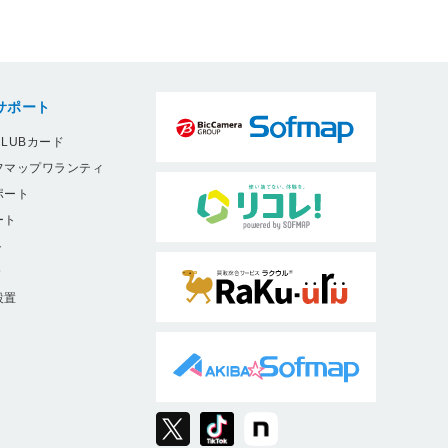
サポート
LUBカード
フマップワランティ
ポート
ート
ト
9
設置