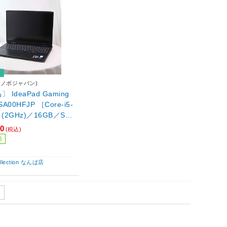
品
(レノボジャパン)
 IdeaPad Gaming
2SA00HFJP ［Core-i5-
H (2GHz)／16GB／SS
／GeForce RTX 306
80
(税込)
B)／16インチワイド／Wi
品
11 Home］
ollection なんば店