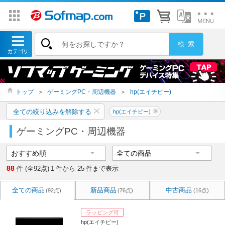
トップ
＞
ゲーミングPC・周辺機器
＞
hp(エイチピー)
全ての絞り込みを解除する
hp(エイチピー)
ゲーミングPC・周辺機器
88
件 (全92点)
1
件から
25
件まで表示
全ての商品
新品商品
中古商品
(92点)
(76点)
(16点)
ラッピング可
hp(エイチピー)