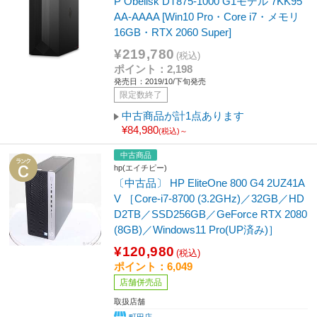
P Obelisk DT875-1000 G1モデル 7KK95
AA-AAAA [Win10 Pro・Core i7・メモリ
16GB・RTX 2060 Super]
¥219,780
(税込)
ポイント：2,198
発売日：2019/10/下旬発売
限定数終了
中古商品が計1点あります
¥84,980
(税込)～
中古商品
hp(エイチピー)
〔中古品〕 HP EliteOne 800 G4 2UZ41A
V ［Core-i7-8700 (3.2GHz)／32GB／HD
D2TB／SSD256GB／GeForce RTX 2080
(8GB)／Windows11 Pro(UP済み)］
¥120,980
(税込)
ポイント：6,049
店舗併売品
取扱店舗