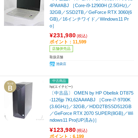
4PA#ABJ ［Core-i9-12900H (2.5GHz)／
32GB／SSD2TB／GeForce RTX 3060(6
GB)／16インチワイド／Windows11 Pr
o］
¥231,980
(税込)
ポイント：11,599
店舗併売品
取扱店舗
池袋店
中古商品
hp(エイチピー)
〔中古品〕 OMEN by HP Obelisk DT875
-1126jp 7KL62AA#ABJ ［Core-i7-9700K
(3.6GHz)／32GB／HDD2TBSSD512GB
／GeForce RTX 2070 SUPER(8GB)／Wi
ndows11 Pro(UP済み)］
¥123,980
(税込)
ポイント：6,199