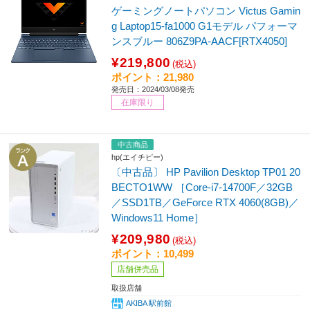
ゲーミングノートパソコン Victus Gamin
g Laptop15-fa1000 G1モデル パフォーマ
ンスブルー 806Z9PA-AACF[RTX4050]
¥219,800
(税込)
ポイント：21,980
発売日：2024/03/08発売
在庫限り
中古商品
hp(エイチピー)
〔中古品〕 HP Pavilion Desktop TP01 20
BECTO1WW ［Core-i7-14700F／32GB
／SSD1TB／GeForce RTX 4060(8GB)／
Windows11 Home］
¥209,980
(税込)
ポイント：10,499
店舗併売品
取扱店舗
AKIBA 駅前館