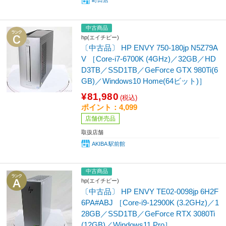
町田店
中古商品
hp(エイチピー)
〔中古品〕 HP ENVY 750-180jp N5Z79A
V ［Core-i7-6700K (4GHz)／32GB／HD
D3TB／SSD1TB／GeForce GTX 980Ti(6
GB)／Windows10 Home(64ビット)］
¥81,980
(税込)
ポイント：4,099
店舗併売品
取扱店舗
AKIBA 駅前館
中古商品
hp(エイチピー)
〔中古品〕 HP ENVY TE02-0098jp 6H2F
6PA#ABJ ［Core-i9-12900K (3.2GHz)／1
28GB／SSD1TB／GeForce RTX 3080Ti
(12GB)／Windows11 Pro］