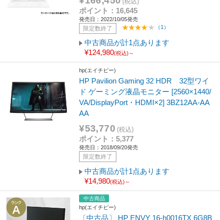
¥166,450
(税込)
ポイント：16,645
発売日：2022/10/05発売
（1）
限定数終了
中古商品が計1点あります
¥124,980
(税込)～
hp(エイチピー)
HP Pavilion Gaming 32 HDR 32型ワイ
ド ゲーミング液晶モニター [2560×1440/
VA/DisplayPort・HDMI×2] 3BZ12AA-AA
AA
¥53,770
(税込)
ポイント：5,377
発売日：2018/09/20発売
限定数終了
中古商品が計1点あります
¥14,980
(税込)～
中古商品
hp(エイチピー)
〔中古品〕 HP ENVY 16-h0016TX 6G8B