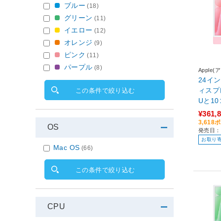
ブルー
(18)
グリーン
(11)
イエロー
(12)
オレンジ
(9)
ピンク
(11)
パープル
(8)
Apple(
24インチ
ィスプ
この条件で絞り込む
Uと1
ple M
¥361,
SSD - ピンク
3,61
OS
発売日：2
J/A
お取り
Mac OS
(66)
この条件で絞り込む
CPU