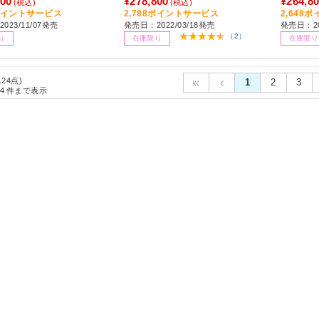
800
¥278,800
¥264,8
(税込)
(税込)
D：512GB /2023年11月
/SSD：
8ポイントサービス
2,788ポイントサービス
2,648
023/11/07発売
発売日：2022/03/18発売
発売日：20
］
デル］
（2）
り
在庫限り
在庫限り
124点)
1
2
3
4
件まで表示