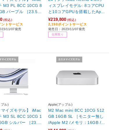
 M3 PL 8CC 10CG 8
ィスプレイモデル: 8コアCPU
［23.5型
と10コアGPUを搭載したAppl
 M3 /メモリ：8GB /SS
e M3チップ, 256GB SSD - シ
00
¥219,800
(税込)
(税込)
GB /2023年11月モデ
ルバー シルバー MQRJ3J/A
ポイントサービス
2,198ポイントサービス
23/11/07発売
発売日：2023/11/07発売
［23.5型 /Apple M3 /メモリ：
在庫限り
8GB /SSD：256GB /2023年1
1月モデル］
ップル)
Apple(アップル)
マイズモデル】 iMac
M2 Mac mini 8CC 10CG 512
 M3 SL 8CC 10CG 1
GB 16GB SL ［モニター無し
バー ［23.5
/Apple M2 /メモリ：16GB /S
ple M3 /メモリ：16GB
SD：512GB /2023年モデル］