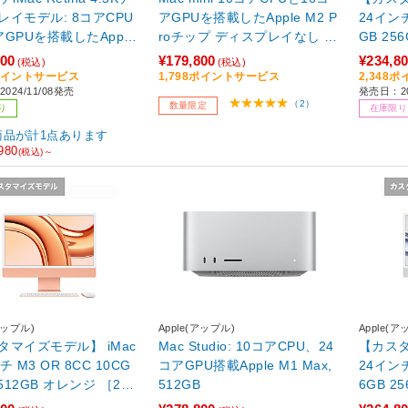
レイモデル: 8コアCPU
アGPUを搭載したApple M2 P
24インチ
GPUを搭載したApple
roチップ ディスプレイなし メ
GB 256GB パープル 
, 16GB, 256GB SS
モリ：16GB ストレージ：512
/Apple
800
¥179,800
¥234,8
(税込)
(税込)
D - ブルー ブルー MWUF3J/A
GB SSD MNH73J/A 【sof00
D：256
8ポイントサービス
1,798ポイントサービス
2,348
024/11/08発売
発売日：20
1】
ル］
（2）
数量限定
り
在庫限り
商品が計1点あります
980
(税込)～
アップル)
Apple(アップル)
Apple(ア
タマイズモデル】 iMac
Mac Studio: 10コアCPU、24
【カスタ
チ M3 OR 8CC 10CG
コアGPU搭載Apple M1 Max,
24インチ
B オレンジ ［23.
512GB
6GB 256GB シル
pple M3 /メモリ：16G
型 /Ap