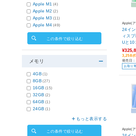
Apple M1
(4)
Apple M2
(2)
Apple M3
(11)
Apple(
Apple M4
(49)
24インチ
ィスプ
この条件で絞り込む
Uと1
ple M
¥325,
SSD - グ
3,25
メモリ
発売日：2
V03J/
お取り
4GB
(1)
8GB
(27)
16GB
(15)
32GB
(2)
64GB
(1)
24GB
(1)
もっと表示する
Apple(
この条件で絞り込む
24インチ