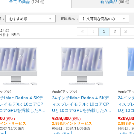
全ての商品
新品商品
(124点)
(66点)
順：
在庫表示：
124点)
1
2
3
4
件まで表示
アップル)
Apple(アップル)
Apple(ア
iMac Retina 4.5Kデ
24インチiMac Retina 4.5Kデ
24インチi
レイモデル: 10コアCP
ィスプレイモデル: 10コアCP
ィスプレ
0コアGPUを搭載したAp
Uと10コアGPUを搭載したAp
Uと10
4チップ, 16GB, 512GB
ple M4チップ, 16GB, 256GB
ple M4
800
¥289,800
¥289,8
(税込)
(税込)
ルバー シルバー MW
SSD - シルバー シルバー MW
SSD ‐ ブルー ブ
8ポイントサービス
2,898ポイントサービス
2,898
024/11/08発売
発売日：2024/11/08発売
発売日：20
A
UU3J/A
J/A ［2
寄せ
お取り寄せ
お取り寄