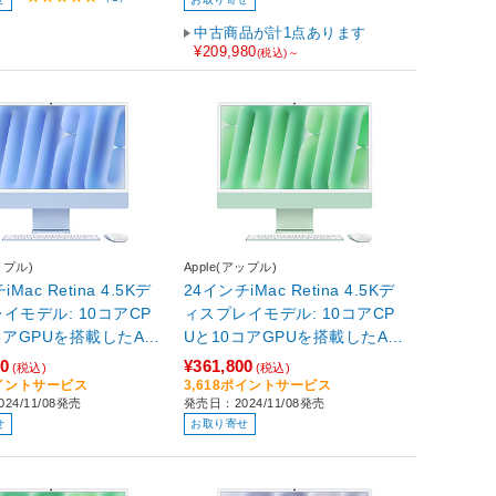
B /SSD：256GB /20
0月モデル］
中古商品が計1点あります
¥209,980
(税込)～
ップル)
Apple(アップル)
Mac Retina 4.5Kデ
24インチiMac Retina 4.5Kデ
イモデル: 10コアCP
ィスプレイモデル: 10コアCP
コアGPUを搭載したAp
Uと10コアGPUを搭載したAp
チップ, 24GB, 512GB
ple M4チップ, 24GB, 512GB
00
¥361,800
(税込)
(税込)
ルー MD2T4
SSD - グリーン グリーン MD
ポイントサービス
3,618ポイントサービス
24/11/08発売
発売日：2024/11/08発売
2Q4J/A
せ
お取り寄せ