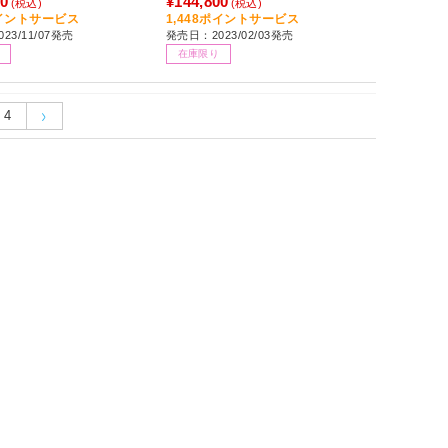
00
¥144,800
(税込)
(税込)
256GB /2023年11月モ
ポイントサービス
1,448ポイントサービス
23/11/07発売
発売日：2023/02/03発売
在庫限り
4