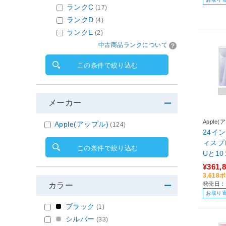
ランクC
(17)
ランクD
(4)
ランクE
(2)
中古商品ランクについて
この条件で絞り込む
メーカー
Apple(
Apple(アップル)
(124)
24インチ
ィスプ
この条件で絞り込む
Uと1
ple M
¥361,
SSD - シ
3,61
発売日：2
R24J/
カラー
お取り
ブラック
(1)
シルバー
(33)