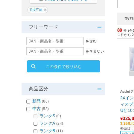
注文可能
並び
フリーワード
89
件 (全
1
件から
2
を含む
を含まない
この条件で絞り込む
商品区分
Apple(
24インチ
新品
(66)
ィスプ
中古
(58)
Uと1
ランクS
(0)
ple M
¥325,
SSD - シ
ランクA
3,25
(24)
発売日：2
UV3J/
ランクB
(11)
お取り