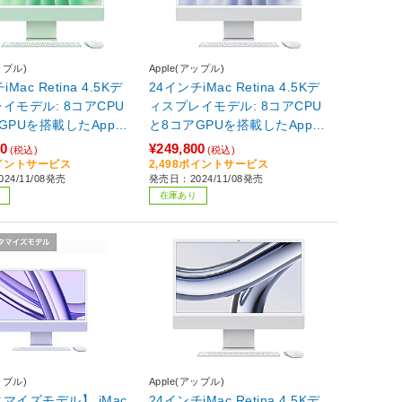
ップル)
Apple(アップル)
Mac Retina 4.5Kデ
24インチiMac Retina 4.5Kデ
イモデル: 8コアCPU
ィスプレイモデル: 8コアCPU
GPUを搭載したApple
と8コアGPUを搭載したApple
, 16GB, 256GB SS
M4チップ, 16GB, 256GB SS
00
¥249,800
(税込)
(税込)
ーン MWUE
D - シルバー シルバー MWUC
ポイントサービス
2,498ポイントサービス
24/11/08発売
発売日：2024/11/08発売
3J/A
在庫あり
ップル)
Apple(アップル)
マイズモデル】 iMac
24インチiMac Retina 4.5Kデ