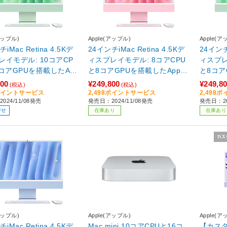
アップル)
Apple(アップル)
Apple(ア
iMac Retina 4.5Kデ
24インチiMac Retina 4.5Kデ
24インチi
レイモデル: 10コアCP
ィスプレイモデル: 8コアCPU
ィスプレ
0コアGPUを搭載したAp
と8コアGPUを搭載したApple
と8コア
4チップ, 16GB, 512GB
M4チップ, 16GB, 256GB SS
M4チップ
800
¥249,800
¥249,8
(税込)
(税込)
リーン グリーン MW
D - ピンク ピンク MWUG3J/A
D - グリーン グリ
8ポイントサービス
2,498ポイントサービス
2,498
024/11/08発売
発売日：2024/11/08発売
発売日：20
A
3J/A
寄せ
在庫あり
在庫あり
アップル)
Apple(アップル)
Apple(ア
iMac Retina 4.5Kデ
Mac mini 10コアCPUと16コ
【カスタ