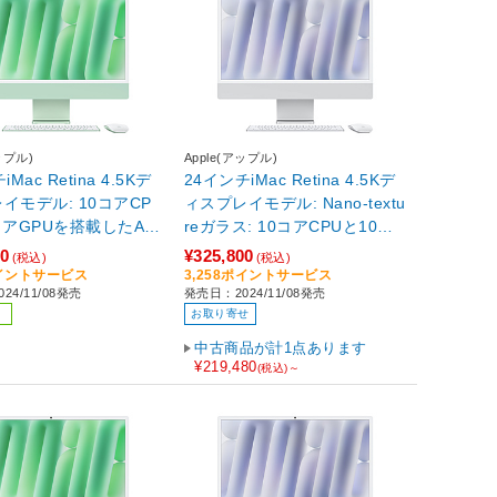
ップル)
Apple(アップル)
Mac Retina 4.5Kデ
24インチiMac Retina 4.5Kデ
イモデル: 10コアCP
ィスプレイモデル: Nano-textu
コアGPUを搭載したAp
reガラス: 10コアCPUと10コ
チップ, 16GB, 256GB
アGPUを搭載したApple M4チ
00
¥325,800
(税込)
(税込)
ン グリーン MW
ップ, 16GB, 256GB SSD - シ
ポイントサービス
3,258ポイントサービス
24/11/08発売
発売日：2024/11/08発売
ルバー シルバー MD3H4J/A
お取り寄せ
中古商品が計1点あります
¥219,480
(税込)～