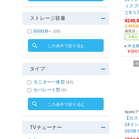
ィスプ
と8コア
ストレージ容量
M4チップ
¥249,
2,49
500GB～
発売日：2
(35)
在庫あ
この条件で絞り込む
中古
¥184,
タイプ
モニター一体型
(63)
セパレート型
(3)
この条件で絞り込む
Apple(
【カス
24イン
TVチューナー
16GB 512G
5型 /A