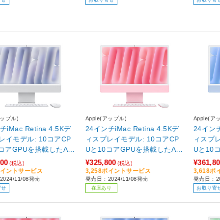
リ：16G
24年1
アップル)
Apple(アップル)
Apple(ア
iMac Retina 4.5Kデ
24インチiMac Retina 4.5Kデ
24インチi
レイモデル: 10コアCP
ィスプレイモデル: 10コアCP
ィスプレ
0コアGPUを搭載したAp
Uと10コアGPUを搭載したAp
Uと10
4チップ, 24GB, 512GB
ple M4チップ, 16GB, 512GB
ple M4
800
¥325,800
¥361,8
(税込)
(税込)
ルバー シルバー MC
SSD - ピンク ピンク MWV53
SSD - ブルー ブ
8ポイントサービス
3,258ポイントサービス
3,618
024/11/08発売
発売日：2024/11/08発売
発売日：20
A
J/A
J/A
寄せ
在庫あり
お取り寄