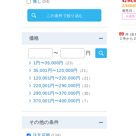
¥294,
無し
(34)
B /SS
2,94
発売日：2
モデル
この条件で絞り込む
在庫限
89
件 (全
価格
1
件から
2
〜
円
1円〜35,000円
（23）
35,001円〜120,000円
（21）
120,001円〜220,000円
（21）
220,001円〜290,000円
（22）
290,001円〜370,000円
（30）
370,001円〜400,000円
（7）
その他の条件
注文可能
(124)