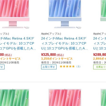
アップル)
Apple(アップル)
Apple(ア
iMac Retina 4.5Kデ
24インチiMac Retina 4.5Kデ
24インチi
レイモデル: 10コアCP
ィスプレイモデル: 10コアCP
ィスプレ
0コアGPUを搭載したAp
Uと10コアGPUを搭載したAp
Uと10
4チップ, 24GB, 512GB
ple M4チップ, 16GB, 512GB
ple M4
800
¥325,800
¥289,8
(税込)
(税込)
 ピンク MD2U4
SSD - ブルー ブルー MWV33
SSD - グリー
8ポイントサービス
3,258ポイントサービス
2,898
024/11/08発売
発売日：2024/11/08発売
発売日：20
J/A
UY3J/A
（1）
寄せ
お取り寄せ
在庫あり