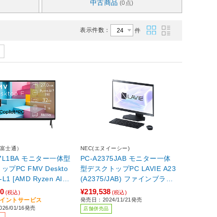
中古商品
(0点)
表示件数：
件
U(富士通）
NEC(エヌイーシー)
77L1BA モニター一体型
PC-A2375JAB モニター一体
プPC FMV Deskto
型デスクトップPC LAVIE A23
-L1 [AMD Ryzen AI 7]
(A2375/JAB) ファインブラッ
［27型 /Windows11
ク ［23.8型 /Windows11 Hom
80
¥219,538
(税込)
(税込)
/メモリ：32GB /SSD：
e /intel Core i7 /メモリ：16G
8ポイントサービス
発売日：2024/11/21発売
26/01/16発売
crosoft 365 Personal
B /SSD：512GB /Office Hom
店舗併売品