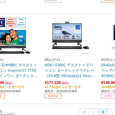
月モデル］
025年6月モデル］
/202
ル)
DELL(デル)
ASUS(エ
9T-EHHBBC デスクトッ
AD67-FNBC デスクトップパ
V440V
 Inspiron27 7730
ソコン ダークシャドウグレー
トップパソ
インワン ダークシャド
［23.8型 /Windows11 Home /
40VAK
［27型 /intel Core 7
intel Core i7 /メモリ：16GB /
indows1
800
¥177,120
¥149,8
(税込)
(税込)
：16GB /SSD：1TB /2
SSD：1TB /2025年夏モデ
/メモリ：
80ポイントサービス
17,712ポイントサービス
14,98
024/05/18発売
発売日：2025/05/31発売
発売日：20
春モデル］ 【sof001】
ル］ 【sof001】
/202
定
数量限定
在庫限り
点)
1
件まで表示