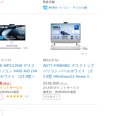
6年1月モデル］
eandBusiness /2024年秋冬モ
取扱店舗
デル］ 【sof001】
AKIBA パソコン・デジタル館
イスース)
DELL(デル)
AK-WPC125W デスク
AD77-FNWHBC デスクトップ
コン V400 AiO (V4
パソコン パールホワイト ［2
) ホワイト ［23.8型 /W
3.8型 /Windows11 Home /inte
1 Home /intel Core i5
l Core 7 /メモリ：32GB /SS
00
¥248,800
(税込)
(税込)
16GB /SSD：512GB
D：1TB /2025年夏モデル］
0ポイントサービス
24,880ポイントサービス
25/06/12発売
発売日：2025/05/31発売
5年6月モデル］
（1）
限定数終了