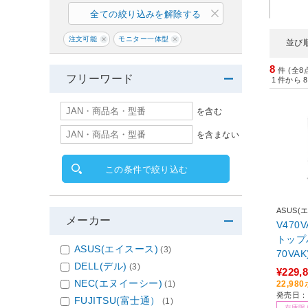
全ての絞り込みを解除する
注文可能
モニター一体型
並び
8
件 (全8
フリーワード
1
件から
8
を含む
を含まない
この条件で絞り込む
ASUS(
メーカー
V470
トップパ
ASUS(エイスース)
(3)
70VA
DELL(デル)
(3)
dows11
¥229,
メモリ：
NEC(エヌイーシー)
22,9
(1)
発売日：2
ffice 
FUJITSU(富士通）
(1)
在庫限