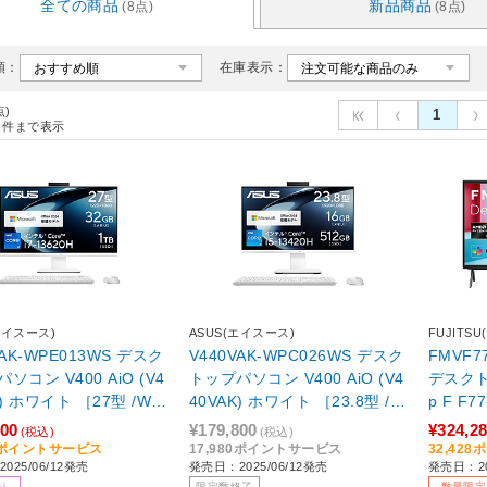
全ての商品
新品商品
(8点)
(8点)
順：
在庫表示：
点)
1
件まで表示
エイスース)
ASUS(エイスース)
FUJITS
VAK-WPE013WS デスク
V440VAK-WPC026WS デスク
FMVF
ソコン V400 AiO (V4
トップパソコン V400 AiO (V4
デスクトッ
K) ホワイト ［27型 /Win
40VAK) ホワイト ［23.8型 /W
p F F77
 Home /intel Core i7 /
indows11 Home /intel Core i5
ブラック 
800
¥179,800
¥324,2
(税込)
(税込)
32GB /SSD：1TB /O
/メモリ：16GB /SSD：512GB
Home 
80ポイントサービス
17,980ポイントサービス
32,42
025/06/12発売
発売日：2025/06/12発売
発売日：20
HomeandBusiness /202
/Office HomeandBusiness /2
1TB /Mi
り
限定数終了
数量限定