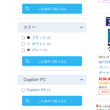
5年6
この条件で絞り込む
カラー
ブラック
(2)
ホワイト
(4)
グレー
(2)
DELL(デ
この条件で絞り込む
AI77
プパソコン
オール
ウグレー 
¥195,
Copilot+ PC
/メモリ
19,5
発売日：2
024年
Copilot+ PC
(1)
数量限
この条件で絞り込む
8
件 (全8
1
件から
8